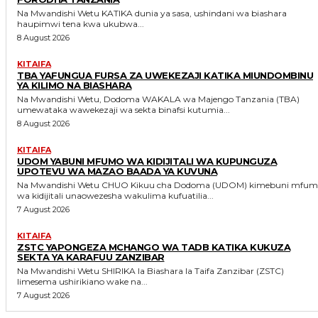
Na Mwandishi Wetu KATIKA dunia ya sasa, ushindani wa biashara
haupimwi tena kwa ukubwa...
8 August 2026
KITAIFA
TBA YAFUNGUA FURSA ZA UWEKEZAJI KATIKA MIUNDOMBINU
YA KILIMO NA BIASHARA
Na Mwandishi Wetu, Dodoma WAKALA wa Majengo Tanzania (TBA)
umewataka wawekezaji wa sekta binafsi kutumia...
8 August 2026
KITAIFA
UDOM YABUNI MFUMO WA KIDIJITALI WA KUPUNGUZA
UPOTEVU WA MAZAO BAADA YA KUVUNA
Na Mwandishi Wetu CHUO Kikuu cha Dodoma (UDOM) kimebuni mfumo
wa kidijitali unaowezesha wakulima kufuatilia...
7 August 2026
KITAIFA
ZSTC YAPONGEZA MCHANGO WA TADB KATIKA KUKUZA
SEKTA YA KARAFUU ZANZIBAR
Na Mwandishi Wetu SHIRIKA la Biashara la Taifa Zanzibar (ZSTC)
limesema ushirikiano wake na...
7 August 2026