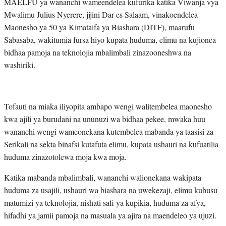
MAELFU ya wananchi wameendelea kufurika katika Viwanja vya
Mwalimu Julius Nyerere, jijini Dar es Salaam, vinakoendelea
Maonesho ya 50 ya Kimataifa ya Biashara (DITF), maarufu
Sabasaba, wakitumia fursa hiyo kupata huduma, elimu na kujionea
bidhaa pamoja na teknolojia mbalimbali zinazooneshwa na
washiriki.
Tofauti na miaka iliyopita ambapo wengi walitembelea maonesho
kwa ajili ya burudani na ununuzi wa bidhaa pekee, mwaka huu
wananchi wengi wameonekana kutembelea mabanda ya taasisi za
Serikali na sekta binafsi kutafuta elimu, kupata ushauri na kufuatilia
huduma zinazotolewa moja kwa moja.
Katika mabanda mbalimbali, wananchi walionekana wakipata
huduma za usajili, ushauri wa biashara na uwekezaji, elimu kuhusu
matumizi ya teknolojia, nishati safi ya kupikia, huduma za afya,
hifadhi ya jamii pamoja na masuala ya ajira na maendeleo ya ujuzi.