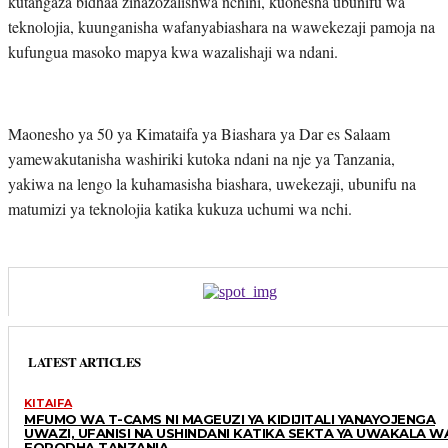
kutangaza bidhaa zinazozalishwa nchini, kuonesha ubunifu wa
teknolojia, kuunganisha wafanyabiashara na wawekezaji pamoja na
kufungua masoko mapya kwa wazalishaji wa ndani.
Maonesho ya 50 ya Kimataifa ya Biashara ya Dar es Salaam
yamewakutanisha washiriki kutoka ndani na nje ya Tanzania,
yakiwa na lengo la kuhamasisha biashara, uwekezaji, ubunifu na
matumizi ya teknolojia katika kukuza uchumi wa nchi.
LATEST ARTICLES
KITAIFA
MFUMO WA T-CAMS NI MAGEUZI YA KIDIJITALI YANAYOJENGA
UWAZI, UFANISI NA USHINDANI KATIKA SEKTA YA UWAKALA W
FORODHA TANZANIA