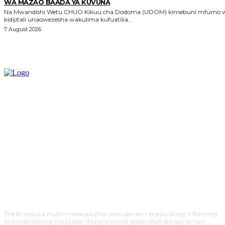
WA MAZAO BAADA YA KUVUNA
Na Mwandishi Wetu CHUO Kikuu cha Dodoma (UDOM) kimebuni mfumo wa
kidijitali unaowezesha wakulima kufuatilia...
7 August 2026
The Brains is a multi-media solution provider aim at educating, informing
and entertaining the public. Its paramount pillars shall always remain