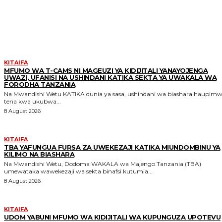
MORE LIKE THIS
KITAIFA
MFUMO WA T-CAMS NI MAGEUZI YA KIDIJITALI YANAYOJENGA
UWAZI, UFANISI NA USHINDANI KATIKA SEKTA YA UWAKALA WA
FORODHA TANZANIA
Na Mwandishi Wetu KATIKA dunia ya sasa, ushindani wa biashara haupimwi
tena kwa ukubwa...
8 August 2026
KITAIFA
TBA YAFUNGUA FURSA ZA UWEKEZAJI KATIKA MIUNDOMBINU YA
KILIMO NA BIASHARA
Na Mwandishi Wetu, Dodoma WAKALA wa Majengo Tanzania (TBA)
umewataka wawekezaji wa sekta binafsi kutumia...
8 August 2026
KITAIFA
UDOM YABUNI MFUMO WA KIDIJITALI WA KUPUNGUZA UPOTEVU