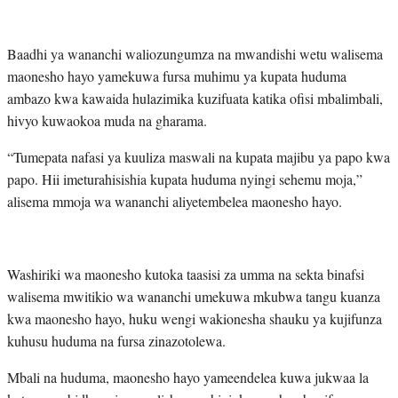
Baadhi ya wananchi waliozungumza na mwandishi wetu walisema
maonesho hayo yamekuwa fursa muhimu ya kupata huduma
ambazo kwa kawaida hulazimika kuzifuata katika ofisi mbalimbali,
hivyo kuwaokoa muda na gharama.
“Tumepata nafasi ya kuuliza maswali na kupata majibu ya papo kwa
papo. Hii imeturahisishia kupata huduma nyingi sehemu moja,”
alisema mmoja wa wananchi aliyetembelea maonesho hayo.
Washiriki wa maonesho kutoka taasisi za umma na sekta binafsi
walisema mwitikio wa wananchi umekuwa mkubwa tangu kuanza
kwa maonesho hayo, huku wengi wakionesha shauku ya kujifunza
kuhusu huduma na fursa zinazotolewa.
Mbali na huduma, maonesho hayo yameendelea kuwa jukwaa la