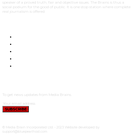
speaker of a proved truth; fair and objective issues. The Brains is thus a
social podium for the good of public. It is one stop station where complete
real journalism is offered.
HOME
NYUMA YA PAZIA
TUENDAKO
BUNGE
UCHUMI
SUBSCRIBE
To get news updates from Media Brains.
SUBSCRIBE
© Media Brain Incorporated Ltd. - 2023 Website developed by
support@bluepearlhost.com