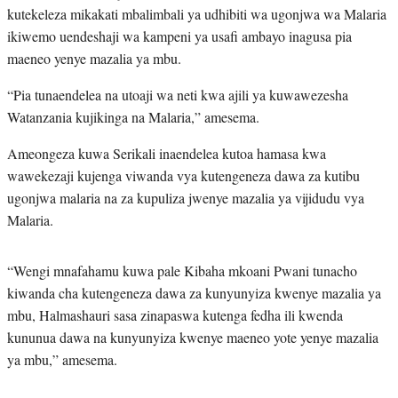
kutekeleza mikakati mbalimbali ya udhibiti wa ugonjwa wa Malaria
ikiwemo uendeshaji wa kampeni ya usafi ambayo inagusa pia
maeneo yenye mazalia ya mbu.
“Pia tunaendelea na utoaji wa neti kwa ajili ya kuwawezesha
Watanzania kujikinga na Malaria,” amesema.
Ameongeza kuwa Serikali inaendelea kutoa hamasa kwa
wawekezaji kujenga viwanda vya kutengeneza dawa za kutibu
ugonjwa malaria na za kupuliza jwenye mazalia ya vijidudu vya
Malaria.
“Wengi mnafahamu kuwa pale Kibaha mkoani Pwani tunacho
kiwanda cha kutengeneza dawa za kunyunyiza kwenye mazalia ya
mbu, Halmashauri sasa zinapaswa kutenga fedha ili kwenda
kununua dawa na kunyunyiza kwenye maeneo yote yenye mazalia
ya mbu,” amesema.