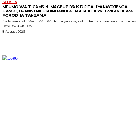
KITAIFA
MFUMO WA T-CAMS NI MAGEUZI YA KIDIJITALI YANAYOJENGA
UWAZI, UFANISI NA USHINDANI KATIKA SEKTA YA UWAKALA WA
FORODHA TANZANIA
Na Mwandishi Wetu KATIKA dunia ya sasa, ushindani wa biashara haupimwi
tena kwa ukubwa...
8 August 2026