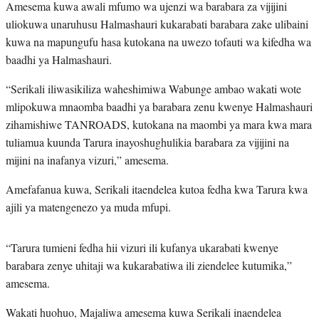
Amesema kuwa awali mfumo wa ujenzi wa barabara za vijijini
uliokuwa unaruhusu Halmashauri kukarabati barabara zake ulibaini
kuwa na mapungufu hasa kutokana na uwezo tofauti wa kifedha wa
baadhi ya Halmashauri.
“Serikali iliwasikiliza waheshimiwa Wabunge ambao wakati wote
mlipokuwa mnaomba baadhi ya barabara zenu kwenye Halmashauri
zihamishiwe TANROADS, kutokana na maombi ya mara kwa mara
tuliamua kuunda Tarura inayoshughulikia barabara za vijijini na
mijini na inafanya vizuri,” amesema.
Amefafanua kuwa, Serikali itaendelea kutoa fedha kwa Tarura kwa
ajili ya matengenezo ya muda mfupi.
“Tarura tumieni fedha hii vizuri ili kufanya ukarabati kwenye
barabara zenye uhitaji wa kukarabatiwa ili ziendelee kutumika,”
amesema.
Wakati huohuo, Majaliwa amesema kuwa Serikali inaendelea