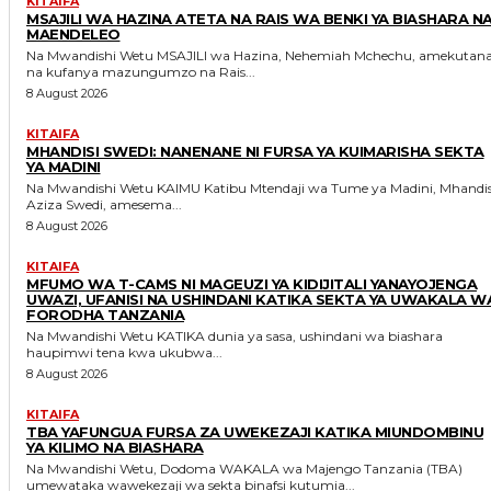
KITAIFA
MSAJILI WA HAZINA ATETA NA RAIS WA BENKI YA BIASHARA N
MAENDELEO
Na Mwandishi Wetu MSAJILI wa Hazina, Nehemiah Mchechu, amekutana
na kufanya mazungumzo na Rais...
8 August 2026
KITAIFA
MHANDISI SWEDI: NANENANE NI FURSA YA KUIMARISHA SEKTA
YA MADINI
Na Mwandishi Wetu KAIMU Katibu Mtendaji wa Tume ya Madini, Mhandisi
Aziza Swedi, amesema...
8 August 2026
KITAIFA
MFUMO WA T-CAMS NI MAGEUZI YA KIDIJITALI YANAYOJENGA
UWAZI, UFANISI NA USHINDANI KATIKA SEKTA YA UWAKALA W
FORODHA TANZANIA
Na Mwandishi Wetu KATIKA dunia ya sasa, ushindani wa biashara
haupimwi tena kwa ukubwa...
8 August 2026
KITAIFA
TBA YAFUNGUA FURSA ZA UWEKEZAJI KATIKA MIUNDOMBINU
YA KILIMO NA BIASHARA
Na Mwandishi Wetu, Dodoma WAKALA wa Majengo Tanzania (TBA)
umewataka wawekezaji wa sekta binafsi kutumia...