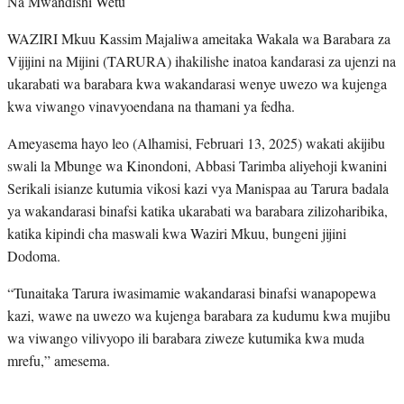
Na Mwandishi Wetu
WAZIRI Mkuu Kassim Majaliwa ameitaka Wakala wa Barabara za
Vijijini na Mijini (TARURA) ihakilishe inatoa kandarasi za ujenzi na
ukarabati wa barabara kwa wakandarasi wenye uwezo wa kujenga
kwa viwango vinavyoendana na thamani ya fedha.
Ameyasema hayo leo (Alhamisi, Februari 13, 2025) wakati akijibu
swali la Mbunge wa Kinondoni, Abbasi Tarimba aliyehoji kwanini
Serikali isianze kutumia vikosi kazi vya Manispaa au Tarura badala
ya wakandarasi binafsi katika ukarabati wa barabara zilizoharibika,
katika kipindi cha maswali kwa Waziri Mkuu, bungeni jijini
Dodoma.
“Tunaitaka Tarura iwasimamie wakandarasi binafsi wanapopewa
kazi, wawe na uwezo wa kujenga barabara za kudumu kwa mujibu
wa viwango vilivyopo ili barabara ziweze kutumika kwa muda
mrefu,” amesema.