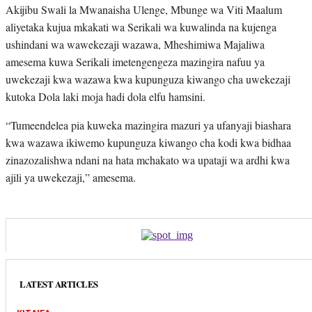
Akijibu Swali la Mwanaisha Ulenge, Mbunge wa Viti Maalum
aliyetaka kujua mkakati wa Serikali wa kuwalinda na kujenga
ushindani wa wawekezaji wazawa, Mheshimiwa Majaliwa
amesema kuwa Serikali imetengengeza mazingira nafuu ya
uwekezaji kwa wazawa kwa kupunguza kiwango cha uwekezaji
kutoka Dola laki moja hadi dola elfu hamsini.
“Tumeendelea pia kuweka mazingira mazuri ya ufanyaji biashara
kwa wazawa ikiwemo kupunguza kiwango cha kodi kwa bidhaa
zinazozalishwa ndani na hata mchakato wa upataji wa ardhi kwa
ajili ya uwekezaji,” amesema.
LATEST ARTICLES