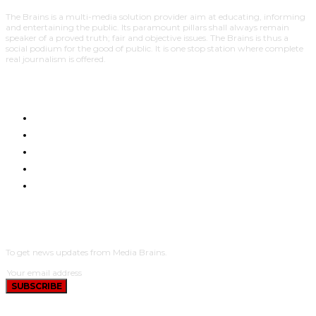
The Brains is a multi-media solution provider aim at educating, informing
and entertaining the public. Its paramount pillars shall always remain
speaker of a proved truth; fair and objective issues. The Brains is thus a
social podium for the good of public. It is one stop station where complete
real journalism is offered.
HOME
NYUMA YA PAZIA
TUENDAKO
BUNGE
UCHUMI
SUBSCRIBE
To get news updates from Media Brains.
SUBSCRIBE