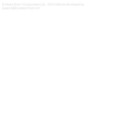
© Media Brain Incorporated Ltd. - 2023 Website developed by
support@bluepearlhost.com