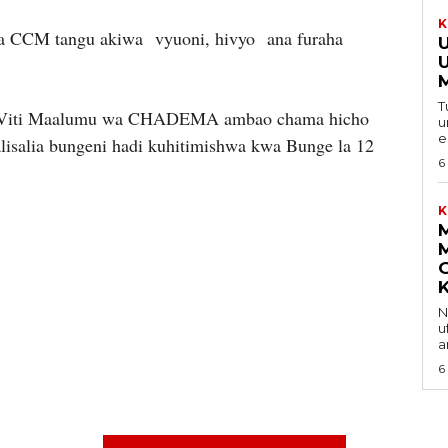
K
ya CCM tangu akiwa vyuoni, hivyo ana furaha
T
a Viti Maalumu wa CHADEMA ambao chama hicho
u
lisalia bungeni hadi kuhitimishwa kwa Bunge la 12
6
K
Na 
u
a
6