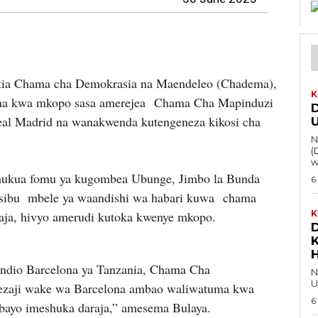
tia Chama cha Demokrasia na Maendeleo (Chadema),
K
a kwa mkopo sasa amerejea Chama Cha Mapinduzi
l Madrid na wanakwenda kutengeneza kikosi cha
Na 
(
w
kua fomu ya kugombea Ubunge, Jimbo la Bunda
6
asibu mbele ya waandishi wa habari kuwa chama
raja, hivyo amerudi kutoka kwenye mkopo.
K
dio Barcelona ya Tanzania, Chama Cha
Na 
U
ezaji wake wa Barcelona ambao waliwatuma kwa
6
bayo imeshuka daraja,” amesema Bulaya.