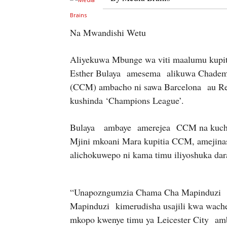
Na Mwandishi Wetu
Aliyekuwa Mbunge wa viti maalumu kupi
Esther Bulaya amesema alikuwa Chadem
(CCM) ambacho ni sawa Barcelona au Rea
kushinda ‘Champions League’.
Bulaya ambaye amerejea CCM na kuchu
Mjini mkoani Mara kupitia CCM, amejin
alichokuwepo ni kama timu iliyoshuka da
“Unapozngumzia Chama Cha Mapinduzi n
Mapinduzi kimerudisha usajili kwa wach
mkopo kwenye timu ya Leicester City am