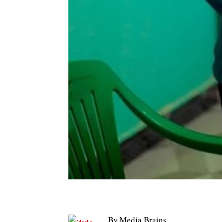
By
Media Brains