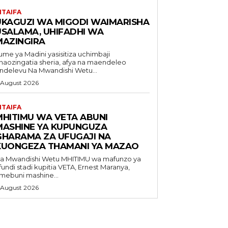
ITAIFA
UKAGUZI WA MIGODI WAIMARISHA
USALAMA, UHIFADHI WA
MAZINGIRA
ume ya Madini yasisitiza uchimbaji
naozingatia sheria, afya na maendeleo
endelevu Na Mwandishi Wetu...
 August 2026
ITAIFA
MHITIMU WA VETA ABUNI
MASHINE YA KUPUNGUZA
GHARAMA ZA UFUGAJI NA
KUONGEZA THAMANI YA MAZAO
Mwandishi Wetu MHITIMU wa mafunzo ya
fundi stadi kupitia VETA, Ernest Maranya,
mebuni mashine...
 August 2026