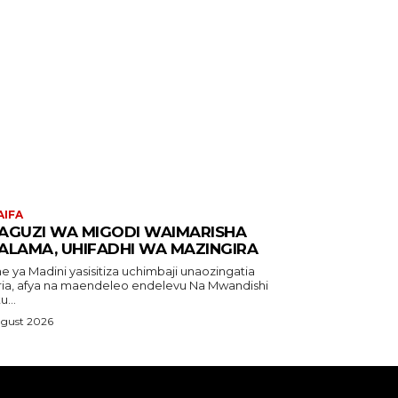
AIFA
AGUZI WA MIGODI WAIMARISHA
ALAMA, UHIFADHI WA MAZINGIRA
e ya Madini yasisitiza uchimbaji unaozingatia
a, afya na maendeleo endelevu Na Mwandishi
...
ugust 2026