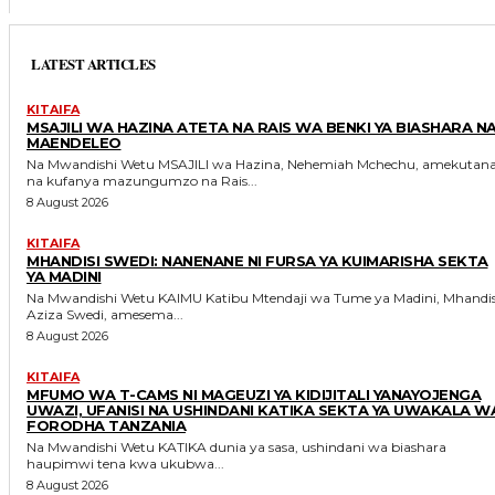
LATEST ARTICLES
KITAIFA
MSAJILI WA HAZINA ATETA NA RAIS WA BENKI YA BIASHARA N
MAENDELEO
Na Mwandishi Wetu MSAJILI wa Hazina, Nehemiah Mchechu, amekutana
na kufanya mazungumzo na Rais...
8 August 2026
KITAIFA
MHANDISI SWEDI: NANENANE NI FURSA YA KUIMARISHA SEKTA
YA MADINI
Na Mwandishi Wetu KAIMU Katibu Mtendaji wa Tume ya Madini, Mhandisi
Aziza Swedi, amesema...
8 August 2026
KITAIFA
MFUMO WA T-CAMS NI MAGEUZI YA KIDIJITALI YANAYOJENGA
UWAZI, UFANISI NA USHINDANI KATIKA SEKTA YA UWAKALA W
FORODHA TANZANIA
Na Mwandishi Wetu KATIKA dunia ya sasa, ushindani wa biashara
haupimwi tena kwa ukubwa...
8 August 2026