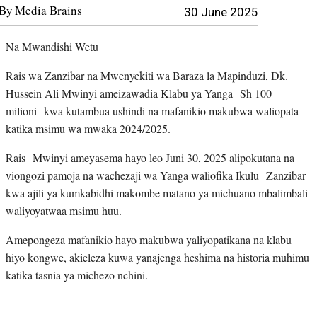
By
Media Brains
30 June 2025
Na Mwandishi Wetu
Rais wa Zanzibar na Mwenyekiti wa Baraza la Mapinduzi, Dk.
Hussein Ali Mwinyi ameizawadia Klabu ya Yanga Sh 100
milioni kwa kutambua ushindi na mafanikio makubwa waliopata
katika msimu wa mwaka 2024/2025.
Rais Mwinyi ameyasema hayo leo Juni 30, 2025 alipokutana na
viongozi pamoja na wachezaji wa Yanga waliofika Ikulu Zanzibar
kwa ajili ya kumkabidhi makombe matano ya michuano mbalimbali
waliyoyatwaa msimu huu.
Amepongeza mafanikio hayo makubwa yaliyopatikana na klabu
hiyo kongwe, akieleza kuwa yanajenga heshima na historia muhimu
katika tasnia ya michezo nchini.