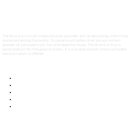
The Brains is a multi-media solution provider aim at educating, informing
and entertaining the public. Its paramount pillars shall always remain
speaker of a proved truth; fair and objective issues. The Brains is thus a
social podium for the good of public. It is one stop station where complete
real journalism is offered.
HOME
NYUMA YA PAZIA
TUENDAKO
BUNGE
UCHUMI
SUBSCRIBE