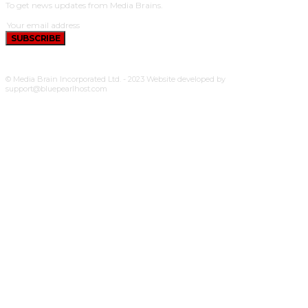
To get news updates from Media Brains.
SUBSCRIBE
© Media Brain Incorporated Ltd. - 2023 Website developed by
support@bluepearlhost.com