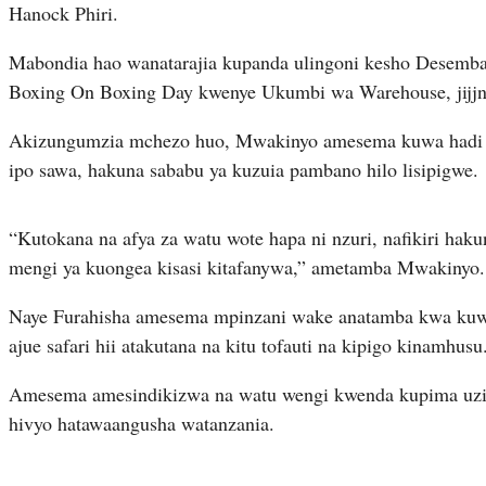
Hanock Phiri.
Mabondia hao wanatarajia kupanda ulingoni kesho Desemba 2
Boxing On Boxing Day kwenye Ukumbi wa Warehouse, jijjn
Akizungumzia mchezo huo, Mwakinyo amesema kuwa hadi kuf
ipo sawa, hakuna sababu ya kuzuia pambano hilo lisipigwe.
“Kutokana na afya za watu wote hapa ni nzuri, nafikiri hak
mengi ya kuongea kisasi kitafanywa,” ametamba Mwakinyo.
Naye Furahisha amesema mpinzani wake anatamba kwa kuwa
ajue safari hii atakutana na kitu tofauti na kipigo kinamhusu
Amesema amesindikizwa na watu wengi kwenda kupima uzit
hivyo hatawaangusha watanzania.