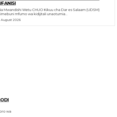
UFANISI
 Mwandishi Wetu CHUO Kikuu cha Dar es Salaam (UDSM)
imebuni mfumo wa kidijitali unaotumia...
 August 2026
GODI
oro wa