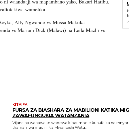
 ni waandaaji wa mapambano yako, Bakari Hatibu,
waliotakiwa wamefika.
Na
k
 Boyka, Ally Ngwando vs Mussa Makuka
7
enda vs Mariam Dick (Malawi) na Leila Machi vs
KITAIFA
FURSA ZA BIASHARA ZA MABILIONI KATIKA MI
ZAWAFUNGUKIA WATANZANIA
Vijana na wanawake wapewa kipaumbele kunufaika na mnyor
thamani wa madini Na Mwandishi Wetu...