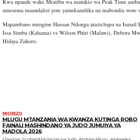
Kwa upande wake Mratibu wa matukio wa Peak Time ambao
amesema maandalizi yote yamekamilika na mabondia wote 
Mapambano mengine Hassan Ndonga atazichapa na Ismail
Issa Simba (Kahama) vs Wilson Phiri (Malawi), Debora Mw
Hidaya Zahoro.
MORE LIKE THIS
MICHEZO
MLUGU MTANZANIA WA KWANZA KUTINGA ROBO
FAINALI MASHINDANO YA JUDO JUMUIYA YA
MADOLA 2026
Glasgow, Scotland Mchezaji wa Judu, Andrew Mlugu, ameweka