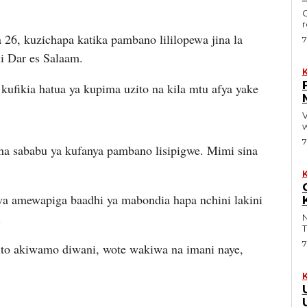
Gla
r
6, kuzichapa katika pambano lililopewa jina la
7
i Dar es Salaam.
ikia hatua ya kupima uzito na kila mtu afya yake
7
una sababu ya kufanya pambano lisipigwe. Mimi sina
 amewapiga baadhi ya mabondia hapa nchini lakini
.
Na 
T
7
o akiwamo diwani, wote wakiwa na imani naye,