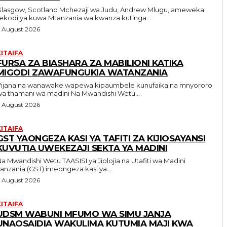
sgow, Scotland Mchezaji wa Judu, Andrew Mlugu, ameweka
ekodi ya kuwa Mtanzania wa kwanza kutinga...
 August 2026
KITAIFA
FURSA ZA BIASHARA ZA MABILIONI KATIKA
MIGODI ZAWAFUNGUKIA WATANZANIA
Vijana na wanawake wapewa kipaumbele kunufaika na mnyororo
wa thamani wa madini Na Mwandishi Wetu...
 August 2026
KITAIFA
GST YAONGEZA KASI YA TAFITI ZA KIJIOSAYANSI
KUVUTIA UWEKEZAJI SEKTA YA MADINI
Mwandishi Wetu TAASISI ya Jiolojia na Utafiti wa Madini
anzania (GST) imeongeza kasi ya...
 August 2026
KITAIFA
UDSM WABUNI MFUMO WA SIMU JANJA
UNAOSAIDIA WAKULIMA KUTUMIA MAJI KWA