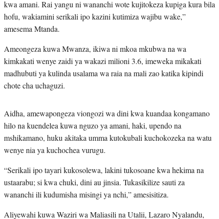
kwa amani. Rai yangu ni wananchi wote kujitokeza kupiga kura bila
hofu, wakiamini serikali ipo kazini kutimiza wajibu wake,”
amesema Mtanda.
Ameongeza kuwa Mwanza, ikiwa ni mkoa mkubwa na wa
kimkakati wenye zaidi ya wakazi milioni 3.6, imeweka mikakati
madhubuti ya kulinda usalama wa raia na mali zao katika kipindi
chote cha uchaguzi.
Aidha, amewapongeza viongozi wa dini kwa kuandaa kongamano
hilo na kuendelea kuwa nguzo ya amani, haki, upendo na
mshikamano, huku akitaka umma kutokubali kuchokozeka na watu
wenye nia ya kuchochea vurugu.
“Serikali ipo tayari kukosolewa, lakini tukosoane kwa hekima na
ustaarabu; si kwa chuki, dini au jinsia. Tukasikilize sauti za
wananchi ili kudumisha misingi ya nchi,” amesisitiza.
Aliyewahi kuwa Waziri wa Maliasili na Utalii, Lazaro Nyalandu,