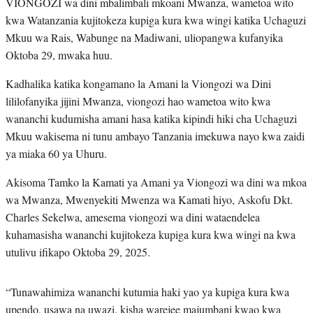
VIONGOZI wa dini mbalimbali mkoani Mwanza, wametoa wito
kwa Watanzania kujitokeza kupiga kura kwa wingi katika Uchaguzi
Mkuu wa Rais, Wabunge na Madiwani, uliopangwa kufanyika
Oktoba 29, mwaka huu.
Kadhalika katika kongamano la Amani la Viongozi wa Dini
lililofanyika jijini Mwanza, viongozi hao wametoa wito kwa
wananchi kudumisha amani hasa katika kipindi hiki cha Uchaguzi
Mkuu wakisema ni tunu ambayo Tanzania imekuwa nayo kwa zaidi
ya miaka 60 ya Uhuru.
Akisoma Tamko la Kamati ya Amani ya Viongozi wa dini wa mkoa
wa Mwanza, Mwenyekiti Mwenza wa Kamati hiyo, Askofu Dkt.
Charles Sekelwa, amesema viongozi wa dini wataendelea
kuhamasisha wananchi kujitokeza kupiga kura kwa wingi na kwa
utulivu ifikapo Oktoba 29, 2025.
“Tunawahimiza wananchi kutumia haki yao ya kupiga kura kwa
upendo, usawa na uwazi, kisha warejee majumbani kwao kwa