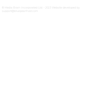
© Media Brain Incorporated Ltd. - 2023 Website developed by
support@bluepearlhost.com