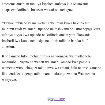
amesema amani ni tunu ya kipekee ambayo kila Mtanzania
anapaswa kuilinda, hususan wakati wa uchaguzi.
“Tuwakumbushe vijana wetu na waumini kuwa hakuna tunu
muhimu zaidi ya amani, upendo na mshikamano. Tunapopiga kura,
tufanye hivyo kwa upendo na kuilinda amani yetu. Tanzania
imebarikiwa kuwa nchi isiyo na udini; tuilinde baraka hii,”
amesema.
Kongamano hilo limehudhuriwa na viongozi wa madhehebu
mbalimbali, vijana na wadau wa amani, ambao kwa pamoja
wametoa wito uchaguzi mkuu uwe wa amani, haki na mshikamano
ili kuendelea kujenga taifa imara linaloongozwa na Watanzania
wenyewe.