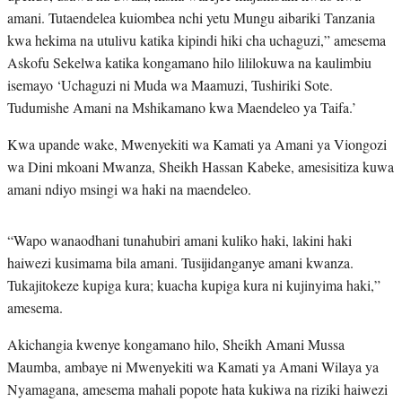
amani. Tutaendelea kuiombea nchi yetu Mungu aibariki Tanzania
kwa hekima na utulivu katika kipindi hiki cha uchaguzi,” amesema
Askofu Sekelwa katika kongamano hilo lililokuwa na kaulimbiu
isemayo ‘Uchaguzi ni Muda wa Maamuzi, Tushiriki Sote.
Tudumishe Amani na Mshikamano kwa Maendeleo ya Taifa.’
Kwa upande wake, Mwenyekiti wa Kamati ya Amani ya Viongozi
wa Dini mkoani Mwanza, Sheikh Hassan Kabeke, amesisitiza kuwa
amani ndiyo msingi wa haki na maendeleo.
“Wapo wanaodhani tunahubiri amani kuliko haki, lakini haki
haiwezi kusimama bila amani. Tusijidanganye amani kwanza.
Tukajitokeze kupiga kura; kuacha kupiga kura ni kujinyima haki,”
amesema.
Akichangia kwenye kongamano hilo, Sheikh Amani Mussa
Maumba, ambaye ni Mwenyekiti wa Kamati ya Amani Wilaya ya
Nyamagana, amesema mahali popote hata kukiwa na riziki haiwezi