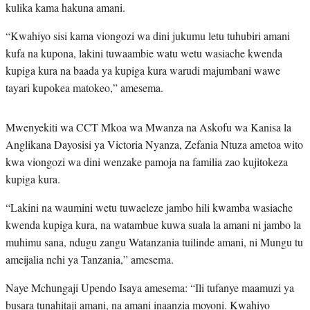
kulika kama hakuna amani.
“Kwahiyo sisi kama viongozi wa dini jukumu letu tuhubiri amani
kufa na kupona, lakini tuwaambie watu wetu wasiache kwenda
kupiga kura na baada ya kupiga kura warudi majumbani wawe
tayari kupokea matokeo,” amesema.
Mwenyekiti wa CCT Mkoa wa Mwanza na Askofu wa Kanisa la
Anglikana Dayosisi ya Victoria Nyanza, Zefania Ntuza ametoa wito
kwa viongozi wa dini wenzake pamoja na familia zao kujitokeza
kupiga kura.
“Lakini na waumini wetu tuwaeleze jambo hili kwamba wasiache
kwenda kupiga kura, na watambue kuwa suala la amani ni jambo la
muhimu sana, ndugu zangu Watanzania tuilinde amani, ni Mungu tu
ameijalia nchi ya Tanzania,” amesema.
Naye Mchungaji Upendo Isaya amesema: “Ili tufanye maamuzi ya
busara tunahitaji amani, na amani inaanzia moyoni. Kwahiyo