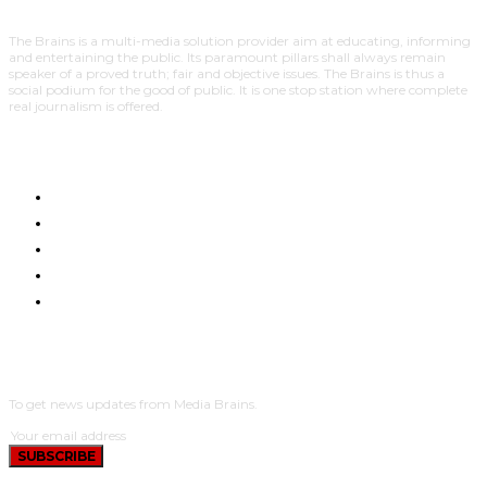
The Brains is a multi-media solution provider aim at educating, informing
and entertaining the public. Its paramount pillars shall always remain
speaker of a proved truth; fair and objective issues. The Brains is thus a
social podium for the good of public. It is one stop station where complete
real journalism is offered.
HOME
NYUMA YA PAZIA
TUENDAKO
BUNGE
UCHUMI
SUBSCRIBE
To get news updates from Media Brains.
SUBSCRIBE