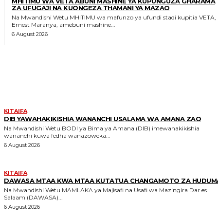
MHITIMU WA VETA ABUNI MASHINE YA KUPUNGUZA GHARAMA
ZA UFUGAJI NA KUONGEZA THAMANI YA MAZAO
Na Mwandishi Wetu MHITIMU wa mafunzo ya ufundi stadi kupitia VETA,
Ernest Maranya, amebuni mashine...
6 August 2026
MORE LIKE THIS
KITAIFA
DIB YAWAHAKIKISHIA WANANCHI USALAMA WA AMANA ZAO
Na Mwandishi Wetu BODI ya Bima ya Amana (DIB) imewahakikishia
wananchi kuwa fedha wanazoweka...
6 August 2026
KITAIFA
DAWASA MTAA KWA MTAA KUTATUA CHANGAMOTO ZA HUDUM
Na Mwandishi Wetu MAMLAKA ya Majisafi na Usafi wa Mazingira Dar es
Salaam (DAWASA)...
6 August 2026