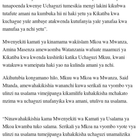
tunapoenda kwenye Uchaguzi tumesikia mengi lakini kikubwa
tutafute amani na kumbuka hii ni haki yetu ya Kikatiba kwa
kuchague yule ambaye atakwenda kutufanyia yale yanafaa kwa
manufaa ya nchi yetu”.
Mwenyekiti kamati ya kinamama wakiislam Mkoa wa Mwanza,
Amina Masenza amewaomba Watanzania wafuate maamuzi ya
Kikatiba kwa kwenda kushiriki katika Uchaguzi Mkuu, kwani
watakuwa wameipata haki yao na kulinda amani ya nchi.
Akihutubia kongamano hilo, Mkuu wa Mkoa wa Mwanza, Said
Mtanda, amewahakikishia wananchi kuwa serikali na vyombo vya
ulinzi na usalama vimejipanga kikamilifu kuhakikisha mchakato
mzima wa uchaguzi unafanyika kwa amani, utulivu na usalama.
“Ninawahakikishia kama Mwenyekiti wa Kamati ya Usalama ya
Mkoa kwamba tuko salama. Serikali ya Mkoa na vyombo vyote vya
ulinzi na usalama tumejipanga kuhakikisha uchaguzi unamalizika