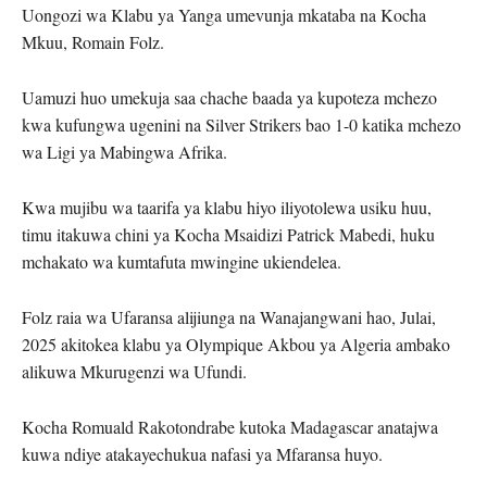
Uongozi wa Klabu ya Yanga umevunja mkataba na Kocha
Mkuu, Romain Folz.
Uamuzi huo umekuja saa chache baada ya kupoteza mchezo
kwa kufungwa ugenini na Silver Strikers bao 1-0 katika mchezo
wa Ligi ya Mabingwa Afrika.
Kwa mujibu wa taarifa ya klabu hiyo iliyotolewa usiku huu,
timu itakuwa chini ya Kocha Msaidizi Patrick Mabedi, huku
mchakato wa kumtafuta mwingine ukiendelea.
Folz raia wa Ufaransa alijiunga na Wanajangwani hao, Julai,
2025 akitokea klabu ya Olympique Akbou ya Algeria ambako
alikuwa Mkurugenzi wa Ufundi.
Kocha Romuald Rakotondrabe kutoka Madagascar anatajwa
kuwa ndiye atakayechukua nafasi ya Mfaransa huyo.