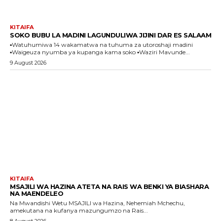
KITAIFA
SOKO BUBU LA MADINI LAGUNDULIWA JIJINI DAR ES SALAAM
▪️Watuhumiwa 14 wakamatwa na tuhuma za utoroshaji madini
▪️Waigeuza nyumba ya kupanga kama soko ▪️Waziri Mavunde...
9 August 2026
KITAIFA
MSAJILI WA HAZINA ATETA NA RAIS WA BENKI YA BIASHARA
NA MAENDELEO
Na Mwandishi Wetu MSAJILI wa Hazina, Nehemiah Mchechu,
amekutana na kufanya mazungumzo na Rais...
8 August 2026