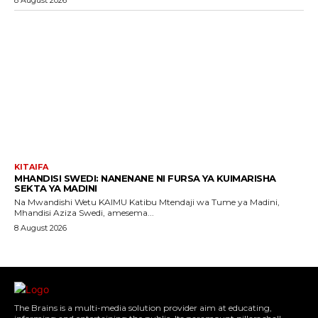
KITAIFA
MHANDISI SWEDI: NANENANE NI FURSA YA KUIMARISHA
SEKTA YA MADINI
Na Mwandishi Wetu KAIMU Katibu Mtendaji wa Tume ya Madini,
Mhandisi Aziza Swedi, amesema...
8 August 2026
The Brains is a multi-media solution provider aim at educating,