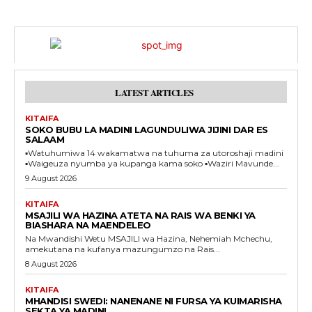
LATEST ARTICLES
KITAIFA
SOKO BUBU LA MADINI LAGUNDULIWA JIJINI DAR ES
SALAAM
▪️Watuhumiwa 14 wakamatwa na tuhuma za utoroshaji madini
▪️Waigeuza nyumba ya kupanga kama soko ▪️Waziri Mavunde...
9 August 2026
KITAIFA
MSAJILI WA HAZINA ATETA NA RAIS WA BENKI YA
BIASHARA NA MAENDELEO
Na Mwandishi Wetu MSAJILI wa Hazina, Nehemiah Mchechu,
amekutana na kufanya mazungumzo na Rais...
8 August 2026
KITAIFA
MHANDISI SWEDI: NANENANE NI FURSA YA KUIMARISHA
SEKTA YA MADINI