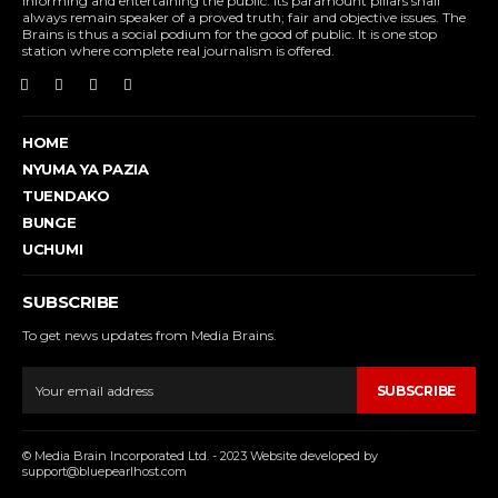
informing and entertaining the public. Its paramount pillars shall
always remain speaker of a proved truth; fair and objective issues. The
Brains is thus a social podium for the good of public. It is one stop
station where complete real journalism is offered.
HOME
NYUMA YA PAZIA
TUENDAKO
BUNGE
UCHUMI
SUBSCRIBE
To get news updates from Media Brains.
SUBSCRIBE
© Media Brain Incorporated Ltd. - 2023 Website developed by
support@bluepearlhost.com