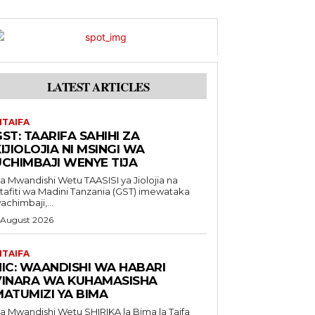
LATEST ARTICLES
ITAIFA
ST: TAARIFA SAHIHI ZA
IJIOLOJIA NI MSINGI WA
UCHIMBAJI WENYE TIJA
Mwandishi Wetu TAASISI ya Jiolojia na
tafiti wa Madini Tanzania (GST) imewataka
achimbaji,...
 August 2026
ITAIFA
NIC: WAANDISHI WA HABARI
VINARA WA KUHAMASISHA
MATUMIZI YA BIMA
Mwandishi Wetu SHIRIKA la Bima la Taifa