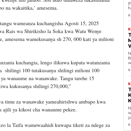
(
o na wakaitika,’ amesema.
h
6
a tangu wameanza kuchangisha Agosti 15, 2025
K
a Rais wa Shirikisho la Soka kwa Watu Wenye
T
, amesema wamekusanya sh 270, 000 kati ya milioni
Na 
B
nzania kuchangia, lengo ilikuwa kupata watanzania
w
shilingi 100 tutakusanya shilingi milioni 100
6
i ya wanaume na wanawake. Tangu tarehe 15
K
kiwa kukusanya shilingi 270,000,”
K
wa timu za wanawake yameahirishwa ambapo kwa
Na
a ajili ya kikosi cha wanaume pekee.
w
y
zo la Taifa wamewaahidi kuwapa tiketi za ndege za
6