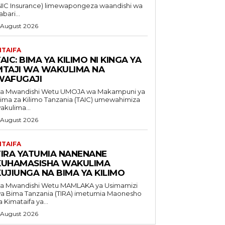
NIC Insurance) limewapongeza waandishi wa
abari...
 August 2026
ITAIFA
AIC: BIMA YA KILIMO NI KINGA YA
MTAJI WA WAKULIMA NA
WAFUGAJI
Mwandishi Wetu UMOJA wa Makampuni ya
ima za Kilimo Tanzania (TAIC) umewahimiza
akulima...
 August 2026
ITAIFA
TIRA YATUMIA NANENANE
KUHAMASISHA WAKULIMA
UJIUNGA NA BIMA YA KILIMO
 Mwandishi Wetu MAMLAKA ya Usimamizi
a Bima Tanzania (TIRA) imetumia Maonesho
a Kimataifa ya...
 August 2026