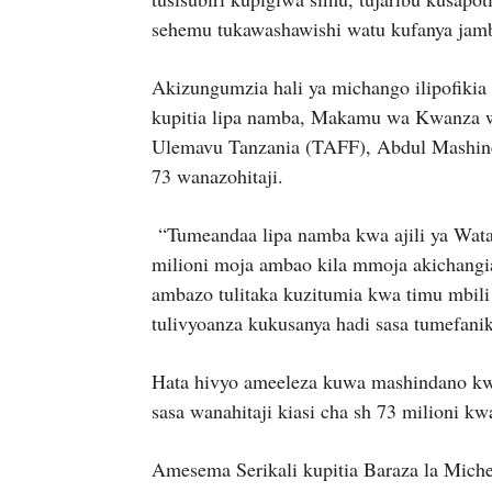
sehemu tukawashawishi watu kufanya jamb
Akizungumzia hali ya michango ilipofiki
kupitia lipa namba, Makamu wa Kwanza w
Ulemavu Tanzania (TAFF), Abdul Mashine
73 wanazohitaji.
“Tumeandaa lipa namba kwa ajili ya Wata
milioni moja ambao kila mmoja akichangia 
ambazo tulitaka kuzitumia kwa timu mbil
tulivyoanza kukusanya hadi sasa tumefani
Hata hivyo ameeleza kuwa mashindano k
sasa wanahitaji kiasi cha sh 73 milioni kw
Amesema Serikali kupitia Baraza la Miche