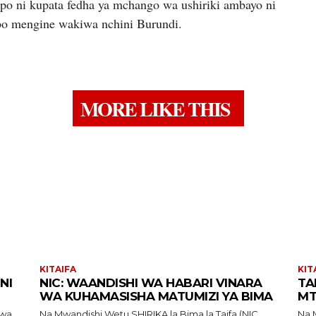
opo ni kupata fedha ya mchango wa ushiriki ambayo ni
bo mengine wakiwa nchini Burundi.
MORE LIKE THIS
KITAIFA
KIT
NI
NIC: WAANDISHI WA HABARI VINARA
TA
WA KUHAMASISHA MATUMIZI YA BIMA
MT
Na Mwandishi Wetu SHIRIKA la Bima la Taifa (NIC
Na Mwand