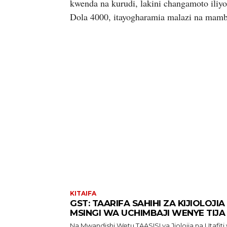
kwenda na kurudi, lakini changamoto iliy
Dola 4000, itayogharamia malazi na mam
KITAIFA
GST: TAARIFA SAHIHI ZA KIJIOLOJIA 
MSINGI WA UCHIMBAJI WENYE TIJA
Na Mwandishi Wetu TAASISI ya Jiolojia na Utafiti wa