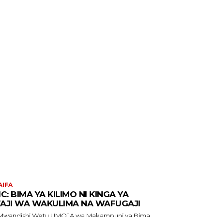
AIFA
IC: BIMA YA KILIMO NI KINGA YA
AJI WA WAKULIMA NA WAFUGAJI
ishi Wetu UMOJA wa Makampuni ya Bima