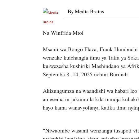
By
Media Brains
Na Winfrida Mtoi
Msanii wa Bongo Flava, Frank Humbuchi 
wenzake kuichangia timu ya Taifa ya Sok
kuiwezesha kushiriki Mashindano ya Afr
Septemba 8 -14, 2025 nchini Burundi.
Akizungumza na waandishi wa habari leo 
amesema ni jukumu la kila mmoja kuhakik
hayo kama wanavyofanya katika timu nyin
“Niwaombe wasanii wenzangu tusapoti vit
tusisubiri kupigiwa simu, tujaribu kusapo