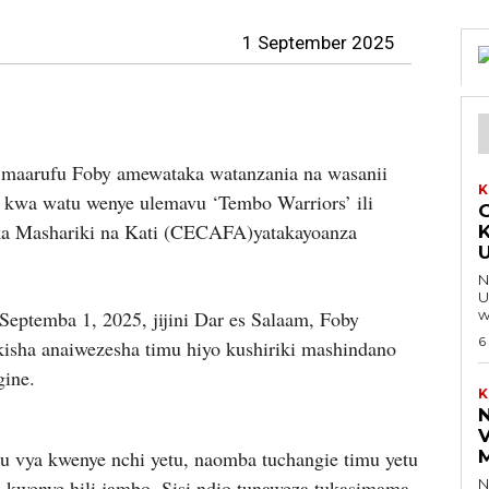
1 September 2025
maarufu Foby amewataka watanzania na wasanii
K
a kwa watu wenye ulemavu ‘Tembo Warriors’ ili
G
ika Mashariki na Kati (CECAFA)yatakayoanza
K
Na 
U
Septemba 1, 2025, jijini Dar es Salaam, Foby
w
6
isha anaiwezesha timu hiyo kushiriki mashindano
gine.
K
u vya kwenye nchi yetu, naomba tuchangie timu yetu
ti kwenye hili jambo. Sisi ndio tunaweza tukasimama
Na 