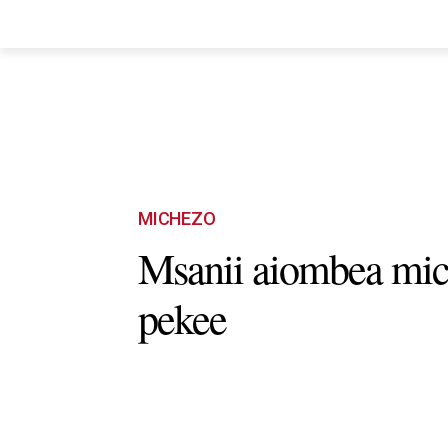
HOME
NYUMA YA PAZIA
TUEND
MICHEZO
Msanii aiombea mic
pekee