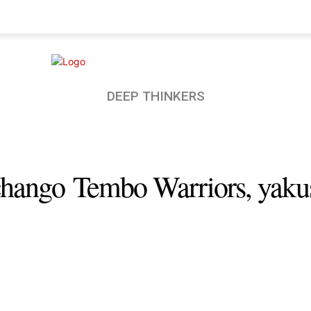
AKO
BUNGE
UCHUMI
MORE
DEEP THINKERS
hango Tembo Warriors, yakus