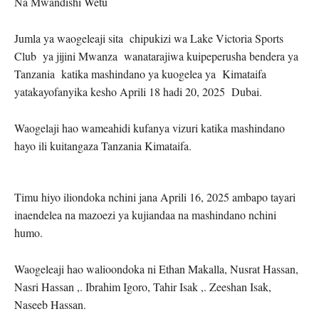
Na Mwandishi Wetu
Jumla ya waogeleaji sita chipukizi wa Lake Victoria Sports
Club ya jijini Mwanza wanatarajiwa kuipeperusha bendera ya
Tanzania katika mashindano ya kuogelea ya Kimataifa
yatakayofanyika kesho Aprili 18 hadi 20, 2025 Dubai.
Waogelaji hao wameahidi kufanya vizuri katika mashindano
hayo ili kuitangaza Tanzania Kimataifa.
Timu hiyo iliondoka nchini jana Aprili 16, 2025 ambapo tayari
inaendelea na mazoezi ya kujiandaa na mashindano nchini
humo.
Waogeleaji hao walioondoka ni Ethan Makalla, Nusrat Hassan,
Nasri Hassan ,. Ibrahim Igoro, Tahir Isak ,. Zeeshan Isak,
Naseeb Hassan.