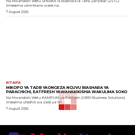
Na Mwandishi Wetu SHIRIKA la Biashara la Taifa Zanzibar (ZSTC)
limesema ushirikiano wake na...
7 August 2026
KITAIFA
MIKOPO YA TADB YAONGEZA NGUVU BIASHARA YA
PARACHICHI, EATFRESH YAWAHAKIKISHIA WAKULIMA SOKO
Na Mwandishi Wetu KAMPUNI ya Eatfresh (GBRI Business Solutions)
imesema ufadhili wa zaidi ya Sh...
7 August 2026