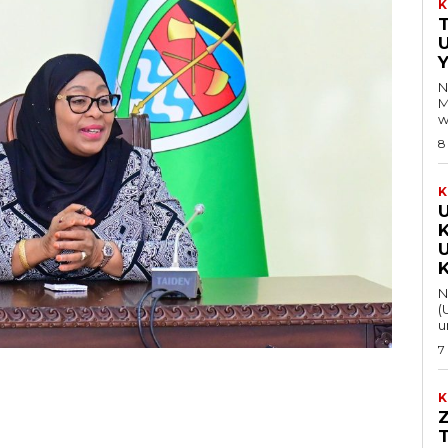
K
Y
N
M
w
8
K
Na 
(
u
7
K