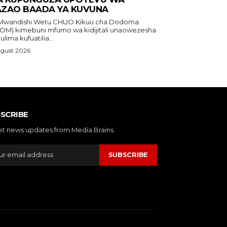
ZAO BAADA YA KUVUNA
dishi Wetu CHUO Kikuu cha Dodoma
OM) kimebuni mfumo wa kidijitali unaowezesha
lima kufuatilia...
ugust 2026
SCRIBE
et news updates from Media Brains.
SUBSCRIBE