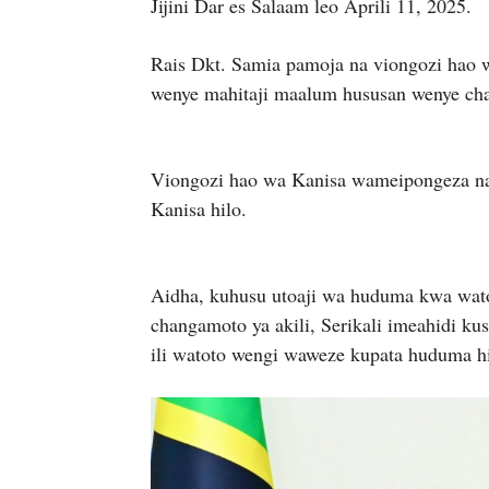
Jijini Dar es Salaam leo Aprili 11, 2025.
Rais Dkt. Samia pamoja na viongozi hao 
wenye mahitaji maalum hususan wenye chan
Viongozi hao wa Kanisa wameipongeza na 
Kanisa hilo.
Aidha, kuhusu utoaji wa huduma kwa wat
changamoto ya akili, Serikali imeahidi kus
ili watoto wengi waweze kupata huduma h