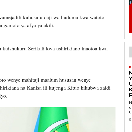
wamejadili kuhusu utoaji wa huduma kwa watoto
gamoto ya afya ya akili.
kuishukuru Serikali kwa ushirikiano inaotoa kwa
K
Y
oto wenye mahitaji maalum hususan wenye
U
hirikiana na Kanisa ili kujenga Kituo kikubwa zaidi
iyo.
Na 
u
u
8