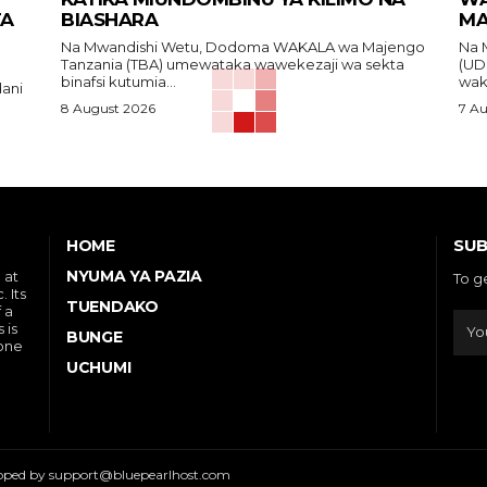
TA
BIASHARA
MA
Na Mwandishi Wetu, Dodoma WAKALA wa Majengo
Na Mwan
Tanzania (TBA) umewataka wawekezaji wa sekta
(UD
binafsi kutumia...
waku
8 August 2026
7 A
SUB
HOME
NYUMA YA PAZIA
 at
To g
 Its
TUENDAKO
 a
 is
BUNGE
 one
UCHUMI
eloped by support@bluepearlhost.com