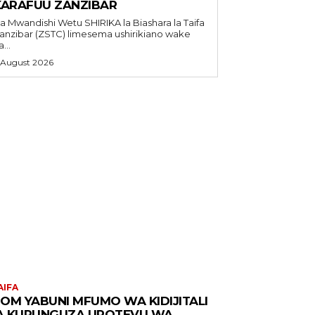
KARAFUU ZANZIBAR
Mwandishi Wetu SHIRIKA la Biashara la Taifa
anzibar (ZSTC) limesema ushirikiano wake
...
 August 2026
AIFA
OM YABUNI MFUMO WA KIDIJITALI
 KUPUNGUZA UPOTEVU WA