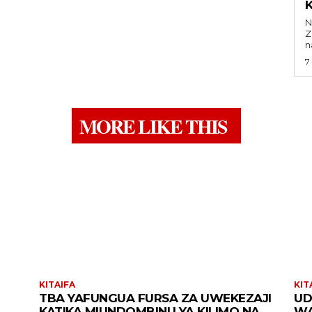
Na 
Z
na
7
MORE LIKE THIS
KITAIFA
KIT
TBA YAFUNGUA FURSA ZA UWEKEZAJI
UD
KATIKA MIUNDOMBINU YA KILIMO NA
WA