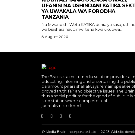
UFANISI NA USHINDANI KATIKA SEK
YA UWAKALA WA FORODHA
TANZANIA
Na Mwandishi Wetu KATIKA dunia ya sasa, ushindani
wa biashara haupimwi tena kwa ukubwa...
8 August 2026
The Brains is a multi-media solution provider aim
educating, informing and entertaining the public.
paramount pillars shall always remain speaker of
proved truth; fair and objective issues. The Brains
thus a social podium for the good of public. It is
stop station where complete real
journalism is offered.
© Media Brain Incorporated Ltd. - 2023 Website dev