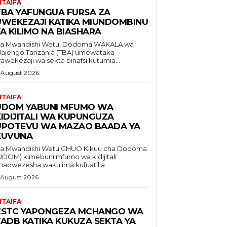
ITAIFA
TBA YAFUNGUA FURSA ZA
UWEKEZAJI KATIKA MIUNDOMBINU
A KILIMO NA BIASHARA
a Mwandishi Wetu, Dodoma WAKALA wa
ajengo Tanzania (TBA) umewataka
awekezaji wa sekta binafsi kutumia...
 August 2026
ITAIFA
UDOM YABUNI MFUMO WA
KIDIJITALI WA KUPUNGUZA
UPOTEVU WA MAZAO BAADA YA
KUVUNA
Mwandishi Wetu CHUO Kikuu cha Dodoma
UDOM) kimebuni mfumo wa kidijitali
naowezesha wakulima kufuatilia...
 August 2026
ITAIFA
ZSTC YAPONGEZA MCHANGO WA
TADB KATIKA KUKUZA SEKTA YA