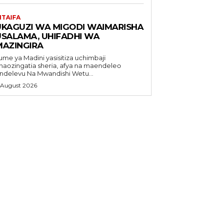
ITAIFA
UKAGUZI WA MIGODI WAIMARISHA
USALAMA, UHIFADHI WA
MAZINGIRA
ume ya Madini yasisitiza uchimbaji
naozingatia sheria, afya na maendeleo
endelevu Na Mwandishi Wetu...
 August 2026