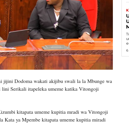
K
T
u
6
i jijini Dodoma wakati akijibu swali la la Mbunge wa
 lini Serikali itapeleka umeme katika Vitongoji
Kizumbi kitapata umeme kupitia mradi wa Vitongoji
ela Kata ya Mpembe kitapata umeme kupitia miradi