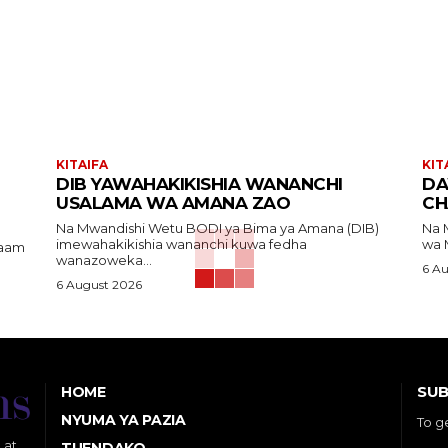
KITAIFA
KIT
DIB YAWAHAKIKISHIA WANANCHI
DA
USALAMA WA AMANA ZAO
CH
Na Mwandishi Wetu BODI ya Bima ya Amana (DIB)
Na Mwandi
imewahakikishia wananchi kuwa fedha
wa 
wanazoweka...
6 A
6 August 2026
SUB
HOME
NYUMA YA PAZIA
To g
 at