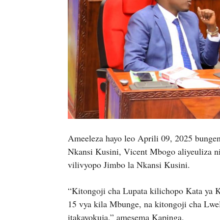
Ameeleza hayo leo Aprili 09, 2025 bungen
Nkansi Kusini, Vicent Mbogo aliyeuliza ni
vilivyopo Jimbo la Nkansi Kusini.
“Kitongoji cha Lupata kilichopo Kata ya 
15 vya kila Mbunge, na kitongoji cha Lw
itakayokuja,” amesema Kapinga.