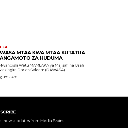
AIFA
WASA MTAA KWA MTAA KUTATUA
ANGAMOTO ZA HUDUMA
shi Wetu MAMLAKA ya Majisafi na Usafi
Mazingira Dar es Salaam (DAWASA)...
ugust 2026
SCRIBE
et news updates from Media Brains.