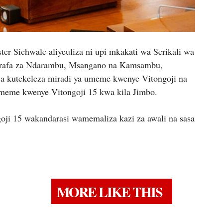
r Sichwale aliyeuliza ni upi mkakati wa Serikali wa
arafa za Ndarambu, Msangano na Kamsambu,
a kutekeleza miradi ya umeme kwenye Vitongoji na
umeme kwenye Vitongoji 15 kwa kila Jimbo.
ji 15 wakandarasi wamemaliza kazi za awali na sasa
MORE LIKE THIS