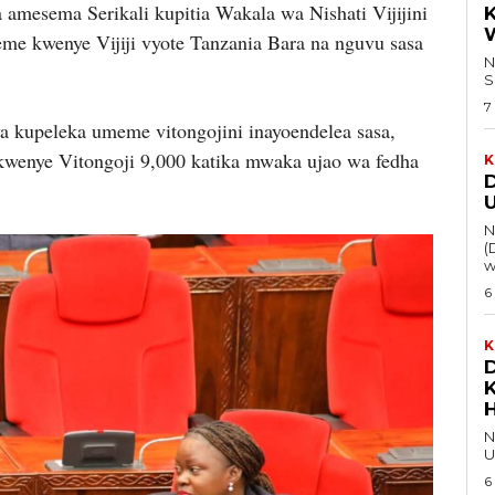
amesema Serikali kupitia Wakala wa Nishati Vijijini
me kwenye Vijiji vyote Tanzania Bara na nguvu sasa
Na 
S
7
a kupeleka umeme vitongojini inayoendelea sasa,
kwenye Vitongoji 9,000 katika mwaka ujao wa fedha
K
Na 
(
w
6
K
Na 
U
6