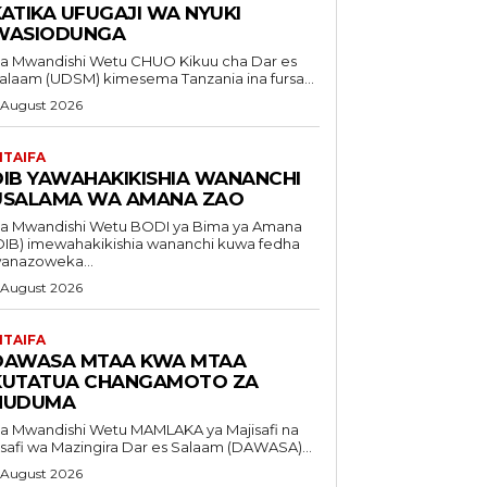
KATIKA UFUGAJI WA NYUKI
WASIODUNGA
Mwandishi Wetu CHUO Kikuu cha Dar es
alaam (UDSM) kimesema Tanzania ina fursa...
 August 2026
ITAIFA
DIB YAWAHAKIKISHIA WANANCHI
USALAMA WA AMANA ZAO
Mwandishi Wetu BODI ya Bima ya Amana
DIB) imewahakikishia wananchi kuwa fedha
anazoweka...
 August 2026
ITAIFA
DAWASA MTAA KWA MTAA
KUTATUA CHANGAMOTO ZA
HUDUMA
Mwandishi Wetu MAMLAKA ya Majisafi na
safi wa Mazingira Dar es Salaam (DAWASA)...
 August 2026