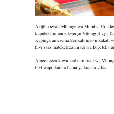
Akijibu swali Mbunge wa Momba, Condeste
kupeleka umeme kwenye Vitongoji vya T
Kapinga amesema Serikali inao mkakati w
hivi sasa inatekeleza mradi wa kupeleka 
Ameongeza kuwa katika miradi wa Vitongo
hivi wapo katika hatua ya kupata vifaa.