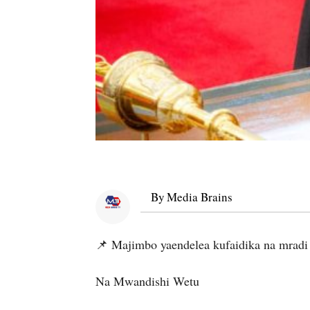
By
Media Brains
📌 Majimbo yaendelea kufaidika na mrad
Na Mwandishi Wetu