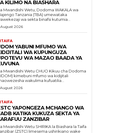
A KILIMO NA BIASHARA
a Mwandishi Wetu, Dodoma WAKALA wa
ajengo Tanzania (TBA) umewataka
awekezaji wa sekta binafsi kutumia...
 August 2026
ITAIFA
UDOM YABUNI MFUMO WA
KIDIJITALI WA KUPUNGUZA
UPOTEVU WA MAZAO BAADA YA
KUVUNA
Mwandishi Wetu CHUO Kikuu cha Dodoma
UDOM) kimebuni mfumo wa kidijitali
naowezesha wakulima kufuatilia...
 August 2026
ITAIFA
ZSTC YAPONGEZA MCHANGO WA
TADB KATIKA KUKUZA SEKTA YA
KARAFUU ZANZIBAR
Mwandishi Wetu SHIRIKA la Biashara la Taifa
anzibar (ZSTC) limesema ushirikiano wake