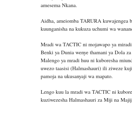
amesema Nkana.
Aidha, ameiomba TARURA kuwajengea bara
kuunganisha na kukuza uchumi wa wananc
Mradi wa TACTIC ni mojawapo ya miradi i
Benki ya Dunia wenye thamani ya Dola za
Malengo ya mradi huu ni kuboresha miund
uwezo taasisi (Halmashauri) ili ziweze kuj
pamoja na ukusanyaji wa mapato.
Lengo kuu la mradi wa TACTIC ni kubore
kuziwezesha Halmashauri za Miji na Maji