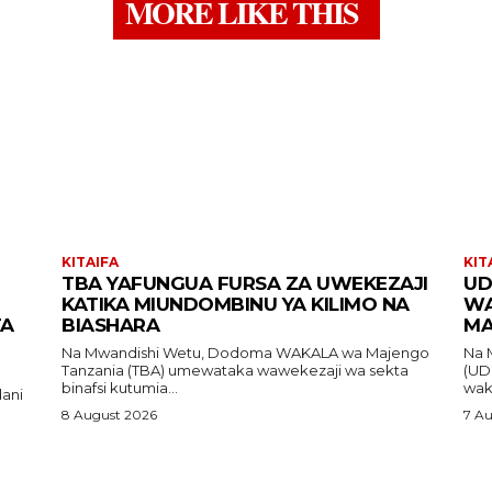
MORE LIKE THIS
KITAIFA
KIT
TBA YAFUNGUA FURSA ZA UWEKEZAJI
UD
KATIKA MIUNDOMBINU YA KILIMO NA
WA
TA
BIASHARA
MA
Na Mwandishi Wetu, Dodoma WAKALA wa Majengo
Na Mwan
Tanzania (TBA) umewataka wawekezaji wa sekta
(UD
binafsi kutumia...
waku
8 August 2026
7 A