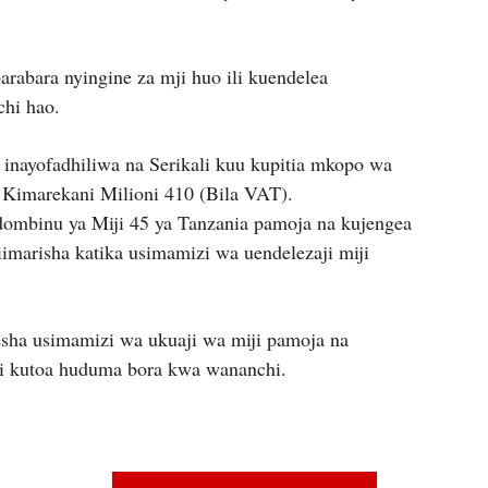
bara nyingine za mji huo ili kuendelea
hi hao.
nayofadhiliwa na Serikali kuu kupitia mkopo wa
 Kimarekani Milioni 410 (Bila VAT).
ombinu ya Miji 45 ya Tanzania pamoja na kujengea
iimarisha katika usimamizi wa uendelezaji miji
sha usimamizi wa ukuaji wa miji pamoja na
ji kutoa huduma bora kwa wananchi.