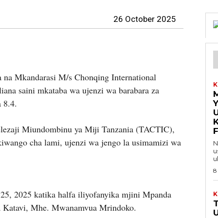
26 October 2025
 Mkandarasi M/s Chonqing International
K
iana saini mkataba wa ujenzi wa barabara za
 8.4.
Y
U
lezaji Miundombinu ya Miji Tanzania (TACTIC),
iwango cha lami, ujenzi wa jengo la usimamizi wa
Na 
u
u
8
5, 2025 katika halfa iliyofanyika mjini Mpanda
K
a Katavi, Mhe. Mwanamvua Mrindoko.