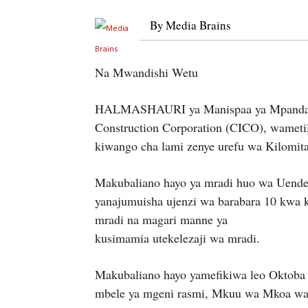
By
Media Brains
Na Mwandishi Wetu
HALMASHAURI ya Manispaa ya Mpanda na
Construction Corporation (CICO), wametil
kiwango cha lami zenye urefu wa Kilomita
Makubaliano hayo ya mradi huo wa Uende
yanajumuisha ujenzi wa barabara 10 kwa k
mradi na magari manne ya
kusimamia utekelezaji wa mradi.
Makubaliano hayo yamefikiwa leo Oktoba 2
mbele ya mgeni rasmi, Mkuu wa Mkoa w