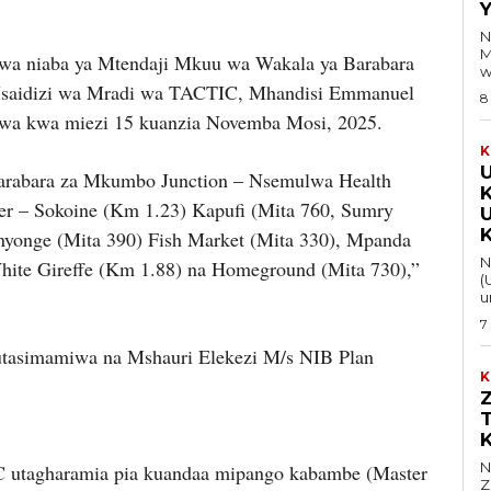
Y
N
M
kwa niaba ya Mtendaji Mkuu wa Wakala ya Barabara
w
 Msaidizi wa Mradi wa TACTIC, Mhandisi Emmanuel
8
wa kwa miezi 15 kuanzia Novemba Mosi, 2025.
K
barabara za Mkumbo Junction – Nsemulwa Health
er – Sokoine (Km 1.23) Kapufi (Mita 760, Sumry
nyonge (Mita 390) Fish Market (Mita 330), Mpanda
Na 
White Gireffe (Km 1.88) na Homeground (Mita 730),”
(
u
7
tasimamiwa na Mshauri Elekezi M/s NIB Plan
K
Na 
 utagharamia pia kuandaa mipango kabambe (Master
Z