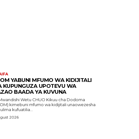
AIFA
OM YABUNI MFUMO WA KIDIJITALI
 KUPUNGUZA UPOTEVU WA
ZAO BAADA YA KUVUNA
dishi Wetu CHUO Kikuu cha Dodoma
OM) kimebuni mfumo wa kidijitali unaowezesha
lima kufuatilia...
ugust 2026