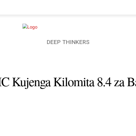
AKO
BUNGE
UCHUMI
MORE
DEEP THINKERS
IC Kujenga Kilomita 8.4 za 