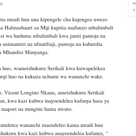
o.
na
7
ia mradi huu una kipengele cha kujengea uwezo
a Halmashauri za Miji kupitia mafunzo mbalimbali
nisi wa huduma mbalimbali kwa jamii pamoja na
 usimamizi na ufuatiliaji, pamoja na kuhuisha
za Mhandisi Manyanga.
huo, wameishukuru Serikali kwa kuwapelekea
 mji huo na kukuza uchumi wa wananchi wake.
, Vicent Longino Nkana, ameishukuru Serikali
n, kwa kazi kubwa inayoendelea kufanya hasa ya
 mapori na mingine haina mvuto.
 kutuletea wananchi maendeleo kama mradi huu
shukuru kwa kazi kubwa anayoendelea kufanya, “