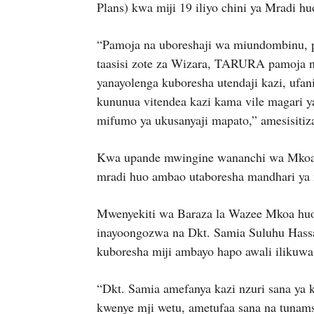
Plans) kwa miji 19 iliyo chini ya Mradi hu
“Pamoja na uboreshaji wa miundombinu, p
taasisi zote za Wizara, TARURA pamoja n
yanayolenga kuboresha utendaji kazi, ufa
kununua vitendea kazi kama vile magari ya
mifumo ya ukusanyaji mapato,” amesisiti
Kwa upande mwingine wananchi wa Mkoa 
mradi huo ambao utaboresha mandhari ya
Mwenyekiti wa Baraza la Wazee Mkoa huo
inayoongozwa na Dkt. Samia Suluhu Hassa
kuboresha miji ambayo hapo awali ilikuwa
“Dkt. Samia amefanya kazi nzuri sana ya
kwenye mji wetu, ametufaa sana na tunam