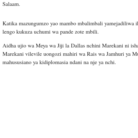
Salaam.
Katika mazungumzo yao mambo mbalimbali yamejadiliwa iki
lengo kukuza uchumi wa pande zote mbili.
Aidha ujio wa Meya wa Jiji la Dallas nchini Marekani ni is
Marekani vilevile uongozi mahiri wa Rais wa Jamhuri ya 
mahususiano ya kidiplomasia ndani na nje ya nchi.