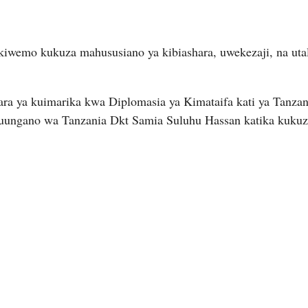
wemo kukuza mahususiano ya kibiashara, uwekezaji, na uta
hara ya kuimarika kwa Diplomasia ya Kimataifa kati ya Tanzan
Muungano wa Tanzania Dkt Samia Suluhu Hassan katika kuku