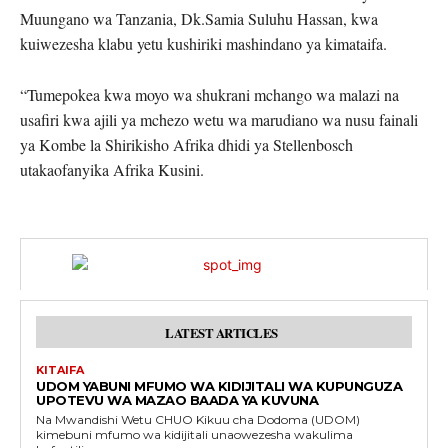
Muungano wa Tanzania, Dk.Samia Suluhu Hassan, kwa
kuiwezesha klabu yetu kushiriki mashindano ya kimataifa.
“Tumepokea kwa moyo wa shukrani mchango wa malazi na
usafiri kwa ajili ya mchezo wetu wa marudiano wa nusu fainali
ya Kombe la Shirikisho Afrika dhidi ya Stellenbosch
utakaofanyika Afrika Kusini.
LATEST ARTICLES
KITAIFA
UDOM YABUNI MFUMO WA KIDIJITALI WA KUPUNGUZA
UPOTEVU WA MAZAO BAADA YA KUVUNA
Na Mwandishi Wetu CHUO Kikuu cha Dodoma (UDOM)
kimebuni mfumo wa kidijitali unaowezesha wakulima