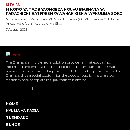
KITAIFA
MIKOPO YA TADB YAONGEZA NGUVU BIASHARA YA
PARACHICHI, EATFRESH YAWAHAKIKISHIA WAKULIMA SOKO
Na Mwandishi Wetu KAMPUNI ya Eatfresh (GBRI Business Solutions)
imesema ufadhili wa zaidi ya Sh...
7 August 2026
The Brains is a multi-media solution provider aim at educating,
informing and entertaining the public. Its paramount pillars shall
always remain speaker of a proved truth; fair and objective issues. The
Brains is thus a social podium for the good of public. It is one stop
station where complete real journalism is offered.
HOME
NYUMA YA PAZIA
TUENDAKO
BUNGE