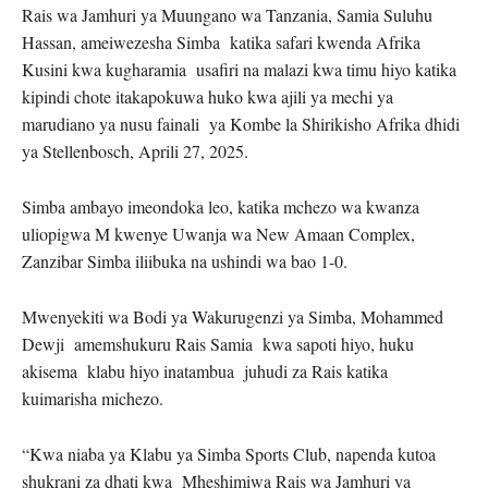
Rais wa Jamhuri ya Muungano wa Tanzania, Samia Suluhu
Hassan, ameiwezesha Simba katika safari kwenda Afrika
Kusini kwa kugharamia usafiri na malazi kwa timu hiyo katika
kipindi chote itakapokuwa huko kwa ajili ya mechi ya
marudiano ya nusu fainali ya Kombe la Shirikisho Afrika dhidi
ya Stellenbosch, Aprili 27, 2025.
Simba ambayo imeondoka leo, katika mchezo wa kwanza
uliopigwa M kwenye Uwanja wa New Amaan Complex,
Zanzibar Simba iliibuka na ushindi wa bao 1-0.
Mwenyekiti wa Bodi ya Wakurugenzi ya Simba, Mohammed
Dewji amemshukuru Rais Samia kwa sapoti hiyo, huku
akisema klabu hiyo inatambua juhudi za Rais katika
kuimarisha michezo.
“Kwa niaba ya Klabu ya Simba Sports Club, napenda kutoa
shukrani za dhati kwa Mheshimiwa Rais wa Jamhuri ya