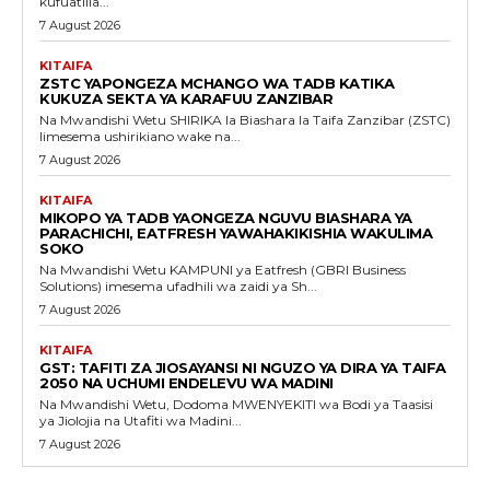
kufuatilia...
7 August 2026
KITAIFA
ZSTC YAPONGEZA MCHANGO WA TADB KATIKA
KUKUZA SEKTA YA KARAFUU ZANZIBAR
Na Mwandishi Wetu SHIRIKA la Biashara la Taifa Zanzibar (ZSTC)
limesema ushirikiano wake na...
7 August 2026
KITAIFA
MIKOPO YA TADB YAONGEZA NGUVU BIASHARA YA
PARACHICHI, EATFRESH YAWAHAKIKISHIA WAKULIMA
SOKO
Na Mwandishi Wetu KAMPUNI ya Eatfresh (GBRI Business
Solutions) imesema ufadhili wa zaidi ya Sh...
7 August 2026
KITAIFA
GST: TAFITI ZA JIOSAYANSI NI NGUZO YA DIRA YA TAIFA
2050 NA UCHUMI ENDELEVU WA MADINI
Na Mwandishi Wetu, Dodoma MWENYEKITI wa Bodi ya Taasisi
ya Jiolojia na Utafiti wa Madini...
7 August 2026