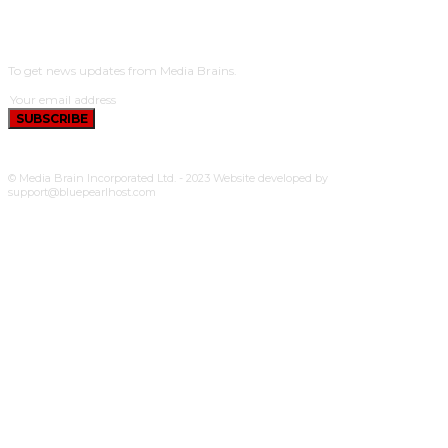
SUBSCRIBE
To get news updates from Media Brains.
SUBSCRIBE
© Media Brain Incorporated Ltd. - 2023 Website developed by
support@bluepearlhost.com