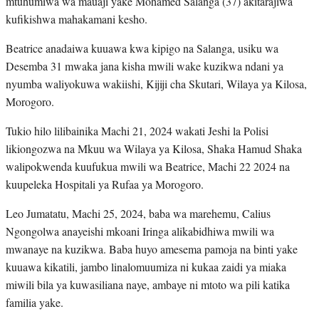
mtuhumiwa wa mauaji yake Mohamed Salanga (37) akitarajiwa
kufikishwa mahakamani kesho.
Beatrice anadaiwa kuuawa kwa kipigo na Salanga, usiku wa
Desemba 31 mwaka jana kisha mwili wake kuzikwa ndani ya
nyumba waliyokuwa wakiishi, Kijiji cha Skutari, Wilaya ya Kilosa,
Morogoro.
Tukio hilo lilibainika Machi 21, 2024 wakati Jeshi la Polisi
likiongozwa na Mkuu wa Wilaya ya Kilosa, Shaka Hamud Shaka
walipokwenda kuufukua mwili wa Beatrice, Machi 22 2024 na
kuupeleka Hospitali ya Rufaa ya Morogoro.
Leo Jumatatu, Machi 25, 2024, baba wa marehemu, Calius
Ngongolwa anayeishi mkoani Iringa alikabidhiwa mwili wa
mwanaye na kuzikwa. Baba huyo amesema pamoja na binti yake
kuuawa kikatili, jambo linalomuumiza ni kukaa zaidi ya miaka
miwili bila ya kuwasiliana naye, ambaye ni mtoto wa pili katika
familia yake.