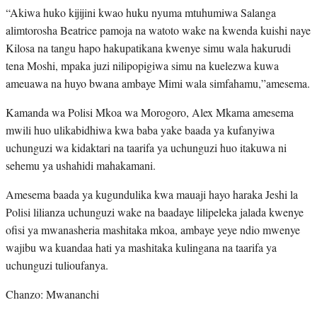
“Akiwa huko kijijini kwao huku nyuma mtuhumiwa Salanga
alimtorosha Beatrice pamoja na watoto wake na kwenda kuishi naye
Kilosa na tangu hapo hakupatikana kwenye simu wala hakurudi
tena Moshi, mpaka juzi nilipopigiwa simu na kuelezwa kuwa
ameuawa na huyo bwana ambaye Mimi wala simfahamu,”amesema.
Kamanda wa Polisi Mkoa wa Morogoro, Alex Mkama amesema
mwili huo ulikabidhiwa kwa baba yake baada ya kufanyiwa
uchunguzi wa kidaktari na taarifa ya uchunguzi huo itakuwa ni
sehemu ya ushahidi mahakamani.
Amesema baada ya kugundulika kwa mauaji hayo haraka Jeshi la
Polisi lilianza uchunguzi wake na baadaye lilipeleka jalada kwenye
ofisi ya mwanasheria mashitaka mkoa, ambaye yeye ndio mwenye
wajibu wa kuandaa hati ya mashitaka kulingana na taarifa ya
uchunguzi tulioufanya.
Chanzo: Mwananchi