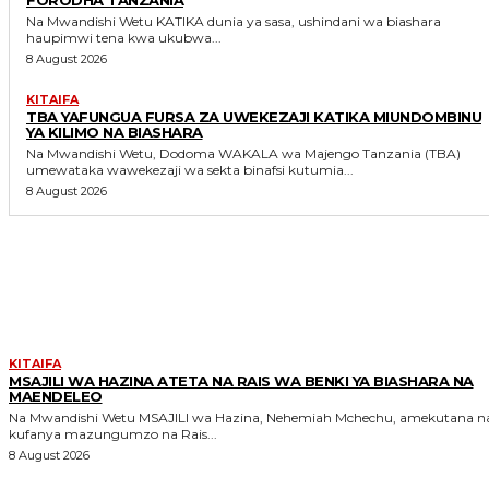
FORODHA TANZANIA
Na Mwandishi Wetu KATIKA dunia ya sasa, ushindani wa biashara
haupimwi tena kwa ukubwa...
8 August 2026
KITAIFA
TBA YAFUNGUA FURSA ZA UWEKEZAJI KATIKA MIUNDOMBINU
YA KILIMO NA BIASHARA
Na Mwandishi Wetu, Dodoma WAKALA wa Majengo Tanzania (TBA)
umewataka wawekezaji wa sekta binafsi kutumia...
8 August 2026
MORE LIKE THIS
KITAIFA
MSAJILI WA HAZINA ATETA NA RAIS WA BENKI YA BIASHARA NA
MAENDELEO
Na Mwandishi Wetu MSAJILI wa Hazina, Nehemiah Mchechu, amekutana na
kufanya mazungumzo na Rais...
8 August 2026