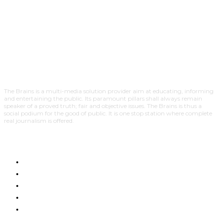
The Brains is a multi-media solution provider aim at educating, informing
and entertaining the public. Its paramount pillars shall always remain
speaker of a proved truth; fair and objective issues. The Brains is thus a
social podium for the good of public. It is one stop station where complete
real journalism is offered.
HOME
NYUMA YA PAZIA
TUENDAKO
BUNGE
UCHUMI