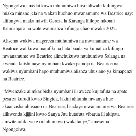
Ngongolwa amedai kuwa mtuhumiwa huyo aliwahi kufungwa
miaka minane jela na wakati huohuo mwanamume wa Beatrice naye
alifungwa miaka miwili Gereza la Karanga lililopo mkoani
Kilimanjaro na wote walimaliza kifungo chao mwaka 2022.
Alisema wakiwa magereza mtuhumiwa na mwanamume wa
Beatrice walikuwa marafiki na hata baada ya kumaliza kifungo
mwanamume wa Beatrice alimchukuwa mtuhumiwa Salanga na
kwenda kuishi naye nyumbani kwake pamoja na Beatrice na
wakiwa nyumbani hapo mtuhumiwa alianza uhusiano ya kimapenzi
na Beatrice.
“Mwenzake alimkaribisha nyumbani ili aweze kujitafuta na apate
pesa za kurudi kwao Singida, lakini alitumia mwanya huo
akaanzisha uhusiano na Beatrice, baadaye mwanamume wa Beatrice
alikwenda kijijini kwao Sanya Juu kutafuta vibarua ili akipata
amwite rafiki yake (mtuhumiwa) wakafanye,” amesema
Ngongolwa.