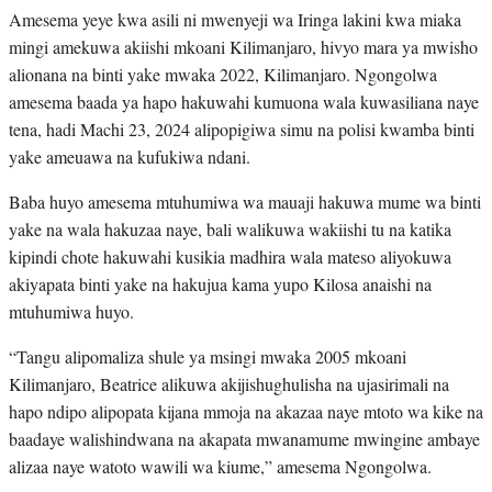
Amesema yeye kwa asili ni mwenyeji wa Iringa lakini kwa miaka
mingi amekuwa akiishi mkoani Kilimanjaro, hivyo mara ya mwisho
alionana na binti yake mwaka 2022, Kilimanjaro. Ngongolwa
amesema baada ya hapo hakuwahi kumuona wala kuwasiliana naye
tena, hadi Machi 23, 2024 alipopigiwa simu na polisi kwamba binti
yake ameuawa na kufukiwa ndani.
Baba huyo amesema mtuhumiwa wa mauaji hakuwa mume wa binti
yake na wala hakuzaa naye, bali walikuwa wakiishi tu na katika
kipindi chote hakuwahi kusikia madhira wala mateso aliyokuwa
akiyapata binti yake na hakujua kama yupo Kilosa anaishi na
mtuhumiwa huyo.
“Tangu alipomaliza shule ya msingi mwaka 2005 mkoani
Kilimanjaro, Beatrice alikuwa akijishughulisha na ujasirimali na
hapo ndipo alipopata kijana mmoja na akazaa naye mtoto wa kike na
baadaye walishindwana na akapata mwanamume mwingine ambaye
alizaa naye watoto wawili wa kiume,” amesema Ngongolwa.