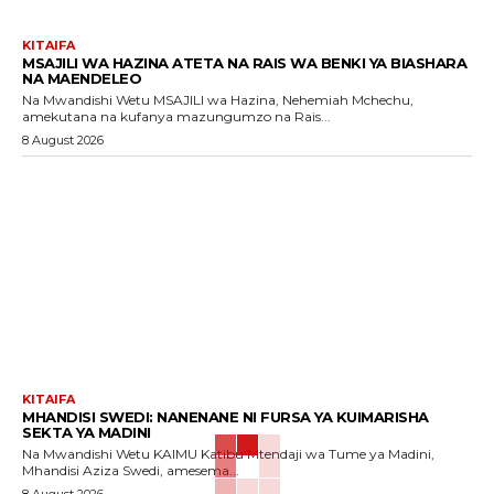
KITAIFA
MSAJILI WA HAZINA ATETA NA RAIS WA BENKI YA BIASHARA
NA MAENDELEO
Na Mwandishi Wetu MSAJILI wa Hazina, Nehemiah Mchechu,
amekutana na kufanya mazungumzo na Rais...
8 August 2026
KITAIFA
MHANDISI SWEDI: NANENANE NI FURSA YA KUIMARISHA
SEKTA YA MADINI
Na Mwandishi Wetu KAIMU Katibu Mtendaji wa Tume ya Madini,
Mhandisi Aziza Swedi, amesema...
8 August 2026