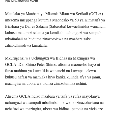
Na Mwandishi Wetu
Mamlaka ya Maabara ya Mkemia Mkuu wa Serikali (GCLA)
imesema imejipanga kutumia Maonesho ya 50 ya Kimataifa ya
Biashara ya Dar es Salaam (Sabasaba) kuwaelimisha wananchi
kuhusu matumizi salama ya kemikali, uchunguzi wa sampuli
mbalimbali na huduma zinazotolewa na maabara zake
zilizoidhinishwa kimataifa.
Mkurugenzi wa Uchunguzi wa Bidhaa na Mazingira wa
GCLA, Dk. Shimo Peter Shimo, alisema maonesho hayo ni
fursa muhimu ya kuwafikia wananchi na kuwapa uelewa
kuhusu nafasi ya mamlaka hiyo katika kulinda afya ya jamii,
mazingira na ubora wa bidhaa zinazotumika nchini.
Alisema GCLA ndiyo maabara ya taifa ya rufaa inayofanya
uchunguzi wa sampuli mbalimbali, ikiwemo zinazohusiana na
uchafuzi wa mazingira, ubora wa bidhaa, pamoja na vielelezo