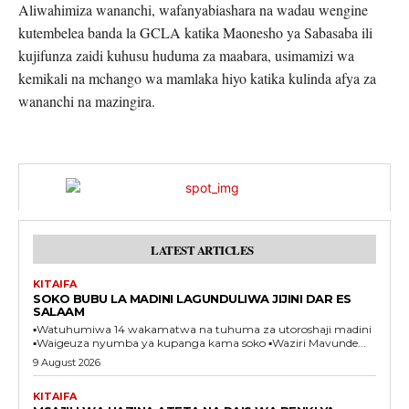
Aliwahimiza wananchi, wafanyabiashara na wadau wengine
kutembelea banda la GCLA katika Maonesho ya Sabasaba ili
kujifunza zaidi kuhusu huduma za maabara, usimamizi wa
kemikali na mchango wa mamlaka hiyo katika kulinda afya za
wananchi na mazingira.
LATEST ARTICLES
KITAIFA
SOKO BUBU LA MADINI LAGUNDULIWA JIJINI DAR ES
SALAAM
▪️Watuhumiwa 14 wakamatwa na tuhuma za utoroshaji madini
▪️Waigeuza nyumba ya kupanga kama soko ▪️Waziri Mavunde...
9 August 2026
KITAIFA