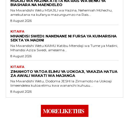
MSAJILI WA HAZINA ATETA NA RAIS WA BENKI YA
BIASHARA NA MAENDELEO
Na Mwandishi Wetu MSAJILI wa Hazina, Nehemiah Mchechu,
amekutana na kufanya mazungumzo na Rais...
8 August 2026
KITAIFA
MHANDISI SWEDI: NANENANE NI FURSA YA KUIMARISHA
SEKTA YA MADINI
Na Mwandishi Wetu KAIMU Katibu Mtendaji wa Tume ya Madini,
Mhandisi Aziza Swedi, amesema...
8 August 2026
KITAIFA
ZIMAMOTO YATOA ELIMU YA UOKOAJI, YAKAZIA HATUA
ZA AWALI WAKATI WA MAJANGA
Na Mwandishi Wetu, Dodoma JESHI la Zimamoto na Uokoaji
limeendelea kutoa elimu kwa wananchi kuhusu...
8 August 2026
MORE LIKE THIS