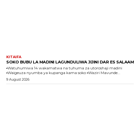
KITAIFA
SOKO BUBU LA MADINI LAGUNDULIWA JIJINI DAR ES SALAAM
▪️Watuhumiwa 14 wakamatwa na tuhuma za utoroshaji madini
▪️Waigeuza nyumba ya kupanga kama soko ▪️Waziri Mavunde...
9 August 2026