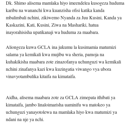
Dk. Shimo alisema mamlaka hiyo imeendelea kusogeza huduma
karibu na wananchi kwa kuanzisha ofisi katika kanda
mbalimbali nchini, zikiwemo Nyanda za Juu Kusini, Kanda ya
Kaskazini, Kati, Kusini, Ziwa na Mashariki, hatua
inayorahisisha upatikanaji wa huduma za maabara.
Aliongeza kuwa GCLA ina jukumu la kusimamia matumizi
salama ya kemikali kwa mujibu wa sheria, pamoja na
kuhakikisha maabara zote zinazofanya uchunguzi wa kemikali
nchini zinafanya kazi kwa kuzingatia viwango vya ubora
vinavyotambulika kitaifa na kimataifa.
Aidha, alisema maabara zote za GCLA zimepata ithibati ya
kimataifa, jambo linaloimarisha uaminifu wa matokeo ya
uchunguzi yanayotolewa na mamlaka hiyo kwa matumizi ya
ndani na nje ya nchi.