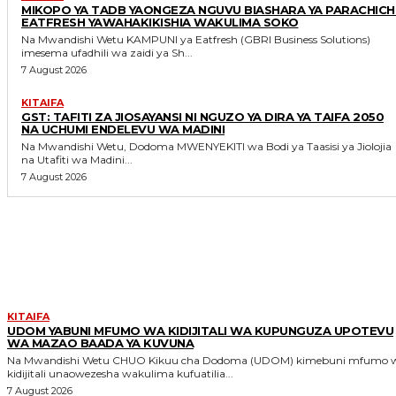
MIKOPO YA TADB YAONGEZA NGUVU BIASHARA YA PARACHICHI
EATFRESH YAWAHAKIKISHIA WAKULIMA SOKO
Na Mwandishi Wetu KAMPUNI ya Eatfresh (GBRI Business Solutions)
imesema ufadhili wa zaidi ya Sh...
7 August 2026
KITAIFA
GST: TAFITI ZA JIOSAYANSI NI NGUZO YA DIRA YA TAIFA 2050
NA UCHUMI ENDELEVU WA MADINI
Na Mwandishi Wetu, Dodoma MWENYEKITI wa Bodi ya Taasisi ya Jiolojia
na Utafiti wa Madini...
7 August 2026
MORE LIKE THIS
KITAIFA
UDOM YABUNI MFUMO WA KIDIJITALI WA KUPUNGUZA UPOTEVU
WA MAZAO BAADA YA KUVUNA
Na Mwandishi Wetu CHUO Kikuu cha Dodoma (UDOM) kimebuni mfumo wa
kidijitali unaowezesha wakulima kufuatilia...
7 August 2026