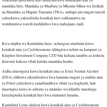
mamlaka hiyo, Mamlaka ya Maabara ya Mkemia Mkuu wa Serikali
na Mamlaka ya Mapato Tanzania (TRA), ambapo pia magari mawili
yaliyokuwa yakisafirisha kemikali hizo yalikamatwa na
watuhumiwa wawili kushikiliwa kwa mahojiano zaidi.
Kwa mujibu wa Kamishina huyo, uchunguzi umebaini kuwa
kemikali aina ya Cyclohexanone ziliingizwa nchini na kampuni ya
Kinglion Investment Company LTD bila kufuata taratibu za kisheria
ikiwemo kukosa vibali kutoka mamlaka husika.
Aidha ameongeza kuwa kemikali aina ya Extra Neutral Alcohol
(ENA) zilikuwa zikisafirishwa kwa kutumia magari ya mafuta aina
ya Petrol yaliyokuwa yamebandikwa vibali vya kughushi, hali
inayotajwa kuwa ni sehemu ya mtandao wa kihalifu unaolenga
kuzichepusha kemikali hizo kwa matumizi haramu.
Kamishina Lymo alieleza kuwa kemikali aina ya Cyclohexanone