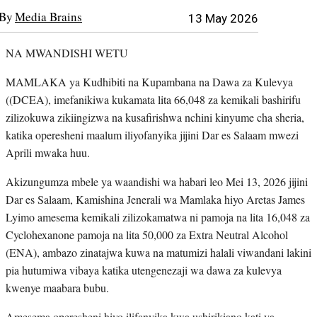
By
Media Brains
13 May 2026
NA MWANDISHI WETU
MAMLAKA ya Kudhibiti na Kupambana na Dawa za Kulevya
((DCEA), imefanikiwa kukamata lita 66,048 za kemikali bashirifu
zilizokuwa zikiingizwa na kusafirishwa nchini kinyume cha sheria,
katika operesheni maalum iliyofanyika jijini Dar es Salaam mwezi
Aprili mwaka huu.
Akizungumza mbele ya waandishi wa habari leo Mei 13, 2026 jijini
Dar es Salaam, Kamishina Jenerali wa Mamlaka hiyo Aretas James
Lyimo amesema kemikali zilizokamatwa ni pamoja na lita 16,048 za
Cyclohexanone pamoja na lita 50,000 za Extra Neutral Alcohol
(ENA), ambazo zinatajwa kuwa na matumizi halali viwandani lakini
pia hutumiwa vibaya katika utengenezaji wa dawa za kulevya
kwenye maabara bubu.
Amesema operesheni hiyo ilifanyika kwa ushirikiano kati ya