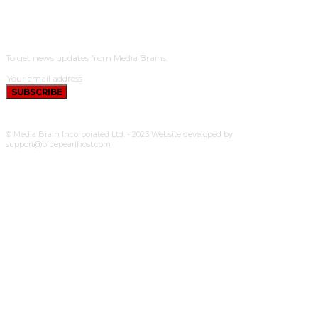
SUBSCRIBE
To get news updates from Media Brains.
SUBSCRIBE
© Media Brain Incorporated Ltd. - 2023 Website developed by
support@bluepearlhost.com