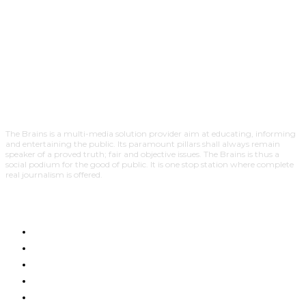
The Brains is a multi-media solution provider aim at educating, informing
and entertaining the public. Its paramount pillars shall always remain
speaker of a proved truth; fair and objective issues. The Brains is thus a
social podium for the good of public. It is one stop station where complete
real journalism is offered.
HOME
NYUMA YA PAZIA
TUENDAKO
BUNGE
UCHUMI