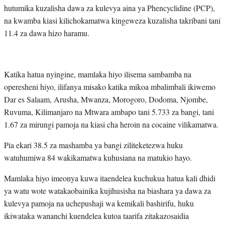
hutumika kuzalisha dawa za kulevya aina ya Phencyclidine (PCP),
na kwamba kiasi kilichokamatwa kingeweza kuzalisha takribani tani
11.4 za dawa hizo haramu.
Katika hatua nyingine, mamlaka hiyo ilisema sambamba na
operesheni hiyo, ilifanya misako katika mikoa mbalimbali ikiwemo
Dar es Salaam, Arusha, Mwanza, Morogoro, Dodoma, Njombe,
Ruvuma, Kilimanjaro na Mtwara ambapo tani 5.733 za bangi, tani
1.67 za mirungi pamoja na kiasi cha heroin na cocaine vilikamatwa.
Pia ekari 38.5 za mashamba ya bangi ziliteketezwa huku
watuhumiwa 84 wakikamatwa kuhusiana na matukio hayo.
Mamlaka hiyo imeonya kuwa itaendelea kuchukua hatua kali dhidi
ya watu wote watakaobainika kujihusisha na biashara ya dawa za
kulevya pamoja na uchepushaji wa kemikali bashirifu, huku
ikiwataka wananchi kuendelea kutoa taarifa zitakazosaidia