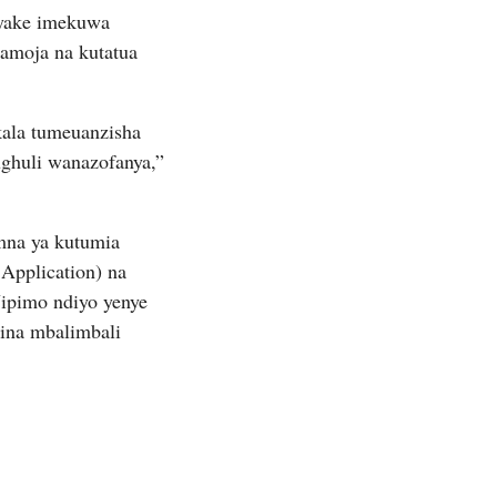
 yake imekuwa
amoja na kutatua
ala tumeuanzisha
ughuli wanazofanya,”
mna ya kutumia
Application) na
pimo ndiyo yenye
aina mbalimbali