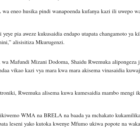
a eneo husika pindi wanapoenda kufanya kazi ili uwepo wao
ili yeye pia aweze kukusaidia endapo utapata changamoto ya ki
ini,” alisisitiza Mkurugenzi.
 wa Mafundi Mizani Dodoma, Shaidu Rwemuka alipongeza j
 vikao kazi vya mara kwa mara akisema vinasaidia kuwaje
troniki, Rwemuka alisema kuwa kumesaidia mambo mengi i
li ikiwemo WMA na BRELA na baada ya mchakato kukamilika 
ta leseni yako kutoka kwenye Mfumo ukiwa popote na waka