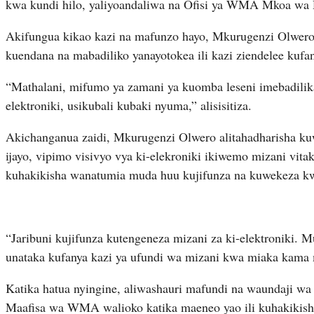
kwa kundi hilo, yaliyoandaliwa na Ofisi ya WMA Mkoa wa 
Akifungua kikao kazi na mafunzo hayo, Mkurugenzi Olwero 
kuendana na mabadiliko yanayotokea ili kazi ziendelee kufan
“Mathalani, mifumo ya zamani ya kuomba leseni imebadilika
elektroniki, usikubali kubaki nyuma,” alisisitiza.
Akichanganua zaidi, Mkurugenzi Olwero alitahadharisha kuw
ijayo, vipimo visivyo vya ki-elekroniki ikiwemo mizani vi
kuhakikisha wanatumia muda huu kujifunza na kuwekeza kwen
“Jaribuni kujifunza kutengeneza mizani za ki-elektroniki.
unataka kufanya kazi ya ufundi wa mizani kwa miaka kama 
Katika hatua nyingine, aliwashauri mafundi na waundaji wa 
Maafisa wa WMA walioko katika maeneo yao ili kuhakikisha 