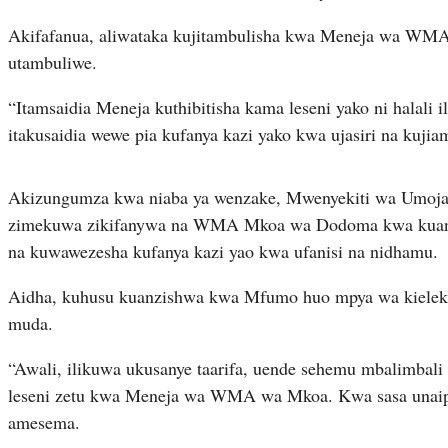
Akifafanua, aliwataka kujitambulisha kwa Meneja wa WMA w
utambuliwe.
“Itamsaidia Meneja kuthibitisha kama leseni yako ni halali 
itakusaidia wewe pia kufanya kazi yako kwa ujasiri na kujiam
Akizungumza kwa niaba ya wenzake, Mwenyekiti wa Umoja
zimekuwa zikifanywa na WMA Mkoa wa Dodoma kwa kuandaa
na kuwawezesha kufanya kazi yao kwa ufanisi na nidhamu.
Aidha, kuhusu kuanzishwa kwa Mfumo huo mpya wa kielek
muda.
“Awali, ilikuwa ukusanye taarifa, uende sehemu mbalimba
leseni zetu kwa Meneja wa WMA wa Mkoa. Kwa sasa unaipa
amesema.