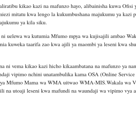
atibu kikao kazi na mafunzo hayo, alibainisha kuwa Ofisi
 miezi mitatu kwa lengo la kukumbushana majukumu ya kazi p
jukumu ya kila siku.
 ni uelewa wa kutumia Mfumo mpya wa kujisajili ambao Wak
ia kuweka taarifa zao kwa ajili ya maombi ya leseni kwa sh
ona ni vema kikao kazi hicho kikaambatana na mafunzo ya na
aji vipimo nchini unatambulika kama OSA (Online Service 
hemu ya Mfumo Mama wa WMA uitwao WMA-MIS.Wakala wa Vi
li na utoaji leseni kwa mafundi na waundaji wa vipimo vya 