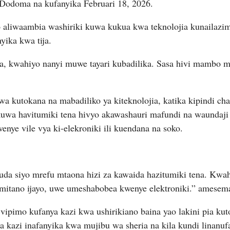
Dodoma na kufanyika Februari 18, 2026.
aliwaambia washiriki kuwa kukua kwa teknolojia kunailazim
yika kwa tija.
, kwahiyo nanyi muwe tayari kubadilika. Sasa hivi mambo me
a kutokana na mabadiliko ya kiteknolojia, katika kipindi c
takuwa havitumiki tena hivyo akawashauri mafundi na waundaj
ye vile vya ki-elekroniki ili kuendana na soko.
 Muda siyo mrefu mtaona hizi za kawaida hazitumiki tena. Kw
mitano ijayo, uwe umeshabobea kwenye elektroniki.” amesem
vipimo kufanya kazi kwa ushirikiano baina yao lakini pia kut
kazi inafanyika kwa mujibu wa sheria na kila kundi linanufa