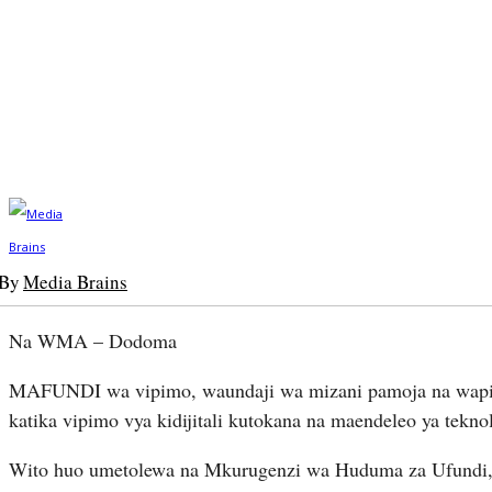
By
Media Brains
Na WMA – Dodoma
MAFUNDI wa vipimo, waundaji wa mizani pamoja na wapima
katika vipimo vya kidijitali kutokana na maendeleo ya teknol
Wito huo umetolewa na Mkurugenzi wa Huduma za Ufundi,