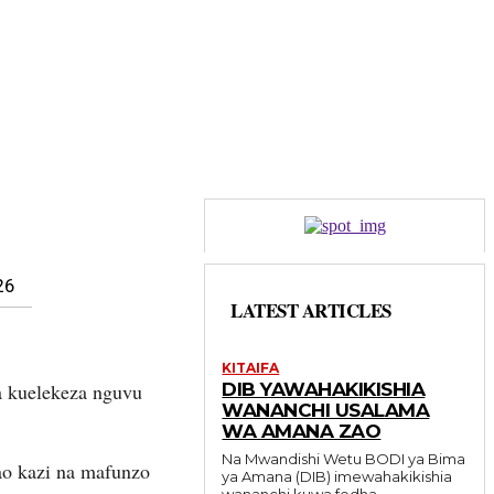
26
LATEST ARTICLES
KITAIFA
 kuelekeza nguvu
DIB YAWAHAKIKISHIA
WANANCHI USALAMA
WA AMANA ZAO
Na Mwandishi Wetu BODI ya Bima
o kazi na mafunzo
ya Amana (DIB) imewahakikishia
wananchi kuwa fedha