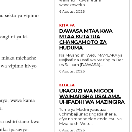
wanazoweka...
6 August 2026
u sekta ya vipimo
KITAIFA
DAWASA MTAA KWA
ngi ni ya ki-
MTAA KUTATUA
CHANGAMOTO ZA
HUDUMA
Na Mwandishi Wetu MAMLAKA ya
ha miaka michache
Majisafi na Usafi wa Mazingira Dar
i wa vipimo hivyo
es Salaam (DAWASA)...
6 August 2026
KITAIFA
UKAGUZI WA MIGODI
WAIMARISHA USALAMA,
ahiyo, wewe kama
UHIFADHI WA MAZINGIRA
a.
Tume ya Madini yasisitiza
uchimbaji unaozingatia sheria,
afya na maendeleo endelevu Na
oa ushirikiano kwa
Mwandishi Wetu...
ika ipasavyo.
6 August 2026