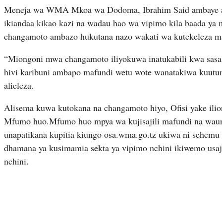
Meneja wa WMA Mkoa wa Dodoma, Ibrahim Said ambaye alir
ikiandaa kikao kazi na wadau hao wa vipimo kila baada ya
changamoto ambazo hukutana nazo wakati wa kutekeleza ma
“Miongoni mwa changamoto iliyokuwa inatukabili kwa sasa
hivi karibuni ambapo mafundi wetu wote wanatakiwa kuutum
alieleza.
Alisema kuwa kutokana na changamoto hiyo, Ofisi yake ili
Mfumo huo.Mfumo huo mpya wa kujisajili mafundi na waund
unapatikana kupitia kiungo osa.wma.go.tz ukiwa ni se
dhamana ya kusimamia sekta ya vipimo nchini ikiwemo usaji
nchini.