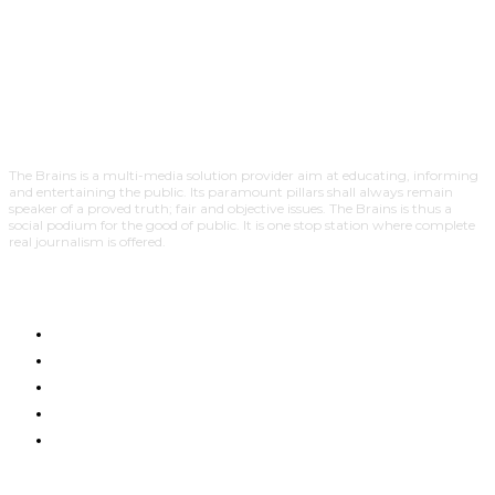
The Brains is a multi-media solution provider aim at educating, informing
and entertaining the public. Its paramount pillars shall always remain
speaker of a proved truth; fair and objective issues. The Brains is thus a
social podium for the good of public. It is one stop station where complete
real journalism is offered.
HOME
NYUMA YA PAZIA
TUENDAKO
BUNGE
UCHUMI