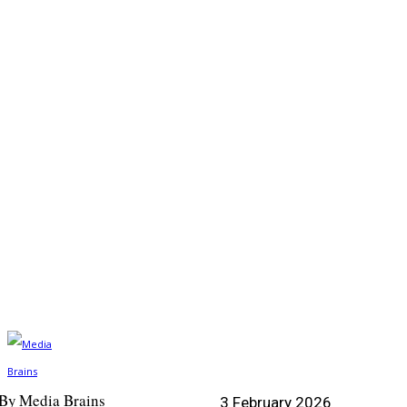
By
Media Brains
3 February 2026