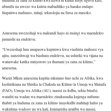
huduma za zana za kilimo kwa kuwa ni kundi lenye nguvu kazi,
ubunifu na uwezo wa kuleta mabadiliko ya haraka endapo
litapatiwa mafunzo, mitaji, teknolojia na fursa za masoko.
Amesema uwezeshaji wa makundi hayo ni msingi wa maendeleo
jumuishi na endelevu.
“Uwezeshaji huu unapaswa kupimwa kwa viashiria mahsusi vya
ajira, uanzishwaji wa biashara endelevu, na ushiriki wa vijana na
wanawake katika minyororo ya thamani ya zana za kilimo,”
amesema.
Waziri Mkuu amesema kupitia mkutano huo nchi za Afrika, kwa
kushirikiana na Shirika la Chakula na Kilimo la Umoja wa Mataifa
(FAO), Umoja wa Afrika (AU), taasisi za fedha, sekta binafsi,
watafiti na wadau wa maendeleo zinakusudia kujenga mifumo
thabiti ya huduma za zana za kilimo inayokidhi mahitaji halisi ya
wakulima wadogo na wa kati, kuimarisha uratibu wa taasisi,