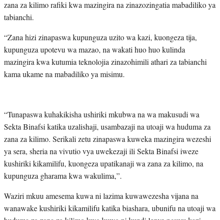
zana za kilimo rafiki kwa mazingira na zinazozingatia mabadiliko ya
tabianchi.
“Zana hizi zinapaswa kupunguza uzito wa kazi, kuongeza tija,
kupunguza upotevu wa mazao, na wakati huo huo kulinda
mazingira kwa kutumia teknolojia zinazohimili athari za tabianchi
kama ukame na mabadiliko ya misimu.
“Tunapaswa kuhakikisha ushiriki mkubwa na wa makusudi wa
Sekta Binafsi katika uzalishaji, usambazaji na utoaji wa huduma za
zana za kilimo. Serikali zetu zinapaswa kuweka mazingira wezeshi
ya sera, sheria na vivutio vya uwekezaji ili Sekta Binafsi iweze
kushiriki kikamilifu, kuongeza upatikanaji wa zana za kilimo, na
kupunguza gharama kwa wakulima,”.
Waziri mkuu amesema kuwa ni lazima kuwawezesha vijana na
wanawake kushiriki kikamilifu katika biashara, ubunifu na utoaji wa