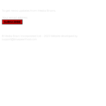
SUBSCRIBE
To get news updates from Media Brains.
SUBSCRIBE
© Media Brain Incorporated Ltd. - 2023 Website developed by
support@bluepearlhost.com