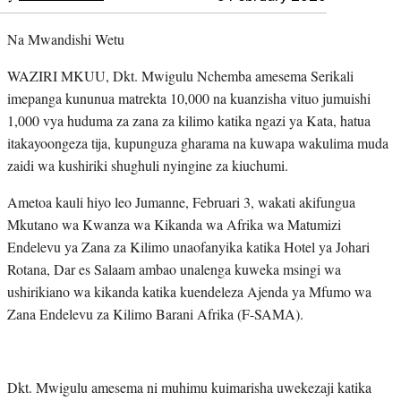
Na Mwandishi Wetu
WAZIRI MKUU, Dkt. Mwigulu Nchemba amesema Serikali
imepanga kununua matrekta 10,000 na kuanzisha vituo jumuishi
1,000 vya huduma za zana za kilimo katika ngazi ya Kata, hatua
itakayoongeza tija, kupunguza gharama na kuwapa wakulima muda
zaidi wa kushiriki shughuli nyingine za kiuchumi.
Ametoa kauli hiyo leo Jumanne, Februari 3, wakati akifungua
Mkutano wa Kwanza wa Kikanda wa Afrika wa Matumizi
Endelevu ya Zana za Kilimo unaofanyika katika Hotel ya Johari
Rotana, Dar es Salaam ambao unalenga kuweka msingi wa
ushirikiano wa kikanda katika kuendeleza Ajenda ya Mfumo wa
Zana Endelevu za Kilimo Barani Afrika (F-SAMA).
Dkt. Mwigulu amesema ni muhimu kuimarisha uwekezaji katika