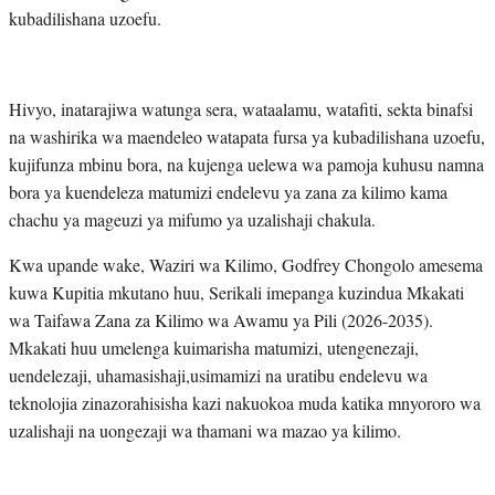
kubadilishana uzoefu.
Hivyo, inatarajiwa watunga sera, wataalamu, watafiti, sekta binafsi
na washirika wa maendeleo watapata fursa ya kubadilishana uzoefu,
kujifunza mbinu bora, na kujenga uelewa wa pamoja kuhusu namna
bora ya kuendeleza matumizi endelevu ya zana za kilimo kama
chachu ya mageuzi ya mifumo ya uzalishaji chakula.
Kwa upande wake, Waziri wa Kilimo, Godfrey Chongolo amesema
kuwa Kupitia mkutano huu, Serikali imepanga kuzindua Mkakati
wa Taifawa Zana za Kilimo wa Awamu ya Pili (2026-2035).
Mkakati huu umelenga kuimarisha matumizi, utengenezaji,
uendelezaji, uhamasishaji,usimamizi na uratibu endelevu wa
teknolojia zinazorahisisha kazi nakuokoa muda katika mnyororo wa
uzalishaji na uongezaji wa thamani wa mazao ya kilimo.