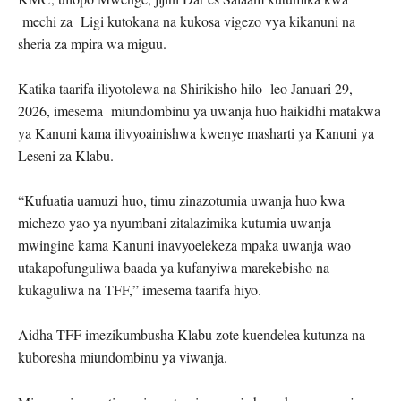
mechi za Ligi kutokana na kukosa vigezo vya kikanuni na
sheria za mpira wa miguu.
Katika taarifa iliyotolewa na Shirikisho hilo leo Januari 29,
2026, imesema miundombinu ya uwanja huo haikidhi matakwa
ya Kanuni kama ilivyoainishwa kwenye masharti ya Kanuni ya
Leseni za Klabu.
“Kufuatia uamuzi huo, timu zinazotumia uwanja huo kwa
michezo yao ya nyumbani zitalazimika kutumia uwanja
mwingine kama Kanuni inavyoelekeza mpaka uwanja wao
utakapofunguliwa baada ya kufanyiwa marekebisho na
kukaguliwa na TFF,” imesema taarifa hiyo.
Aidha TFF imezikumbusha Klabu zote kuendelea kutunza na
kuboresha miundombinu ya viwanja.