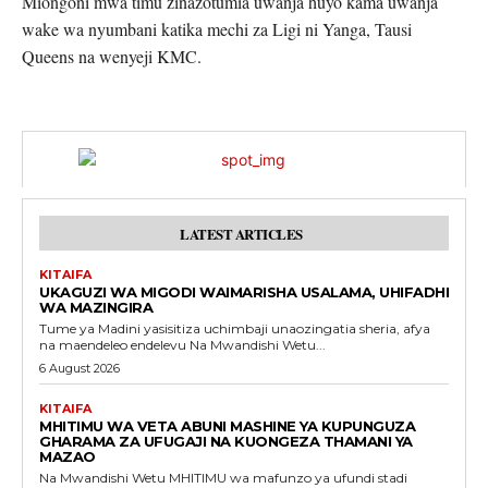
Miongoni mwa timu zinazotumia uwanja huyo kama uwanja
wake wa nyumbani katika mechi za Ligi ni Yanga, Tausi
Queens na wenyeji KMC.
LATEST ARTICLES
KITAIFA
UKAGUZI WA MIGODI WAIMARISHA USALAMA, UHIFADHI
WA MAZINGIRA
Tume ya Madini yasisitiza uchimbaji unaozingatia sheria, afya
na maendeleo endelevu Na Mwandishi Wetu...
6 August 2026
KITAIFA
MHITIMU WA VETA ABUNI MASHINE YA KUPUNGUZA
GHARAMA ZA UFUGAJI NA KUONGEZA THAMANI YA
MAZAO
Na Mwandishi Wetu MHITIMU wa mafunzo ya ufundi stadi