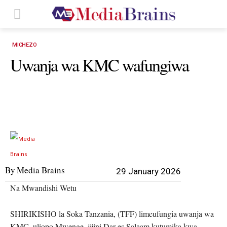
MICHEZO
Uwanja wa KMC wafungiwa
By
Media Brains
29 January 2026
Na Mwandishi Wetu
SHIRIKISHO la Soka Tanzania, (TFF) limeufungia uwanja wa
KMC, uliopo Mwenge, jijini Dar es Salaam kutumika kwa