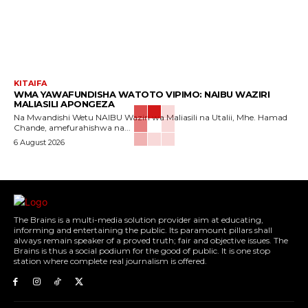
KITAIFA
WMA YAWAFUNDISHA WATOTO VIPIMO: NAIBU WAZIRI
MALIASILI APONGEZA
Na Mwandishi Wetu NAIBU Waziri wa Maliasili na Utalii, Mhe. Hamad
Chande, amefurahishwa na...
6 August 2026
The Brains is a multi-media solution provider aim at educating,
informing and entertaining the public. Its paramount pillars shall
always remain speaker of a proved truth; fair and objective issues. The
Brains is thus a social podium for the good of public. It is one stop
station where complete real journalism is offered.