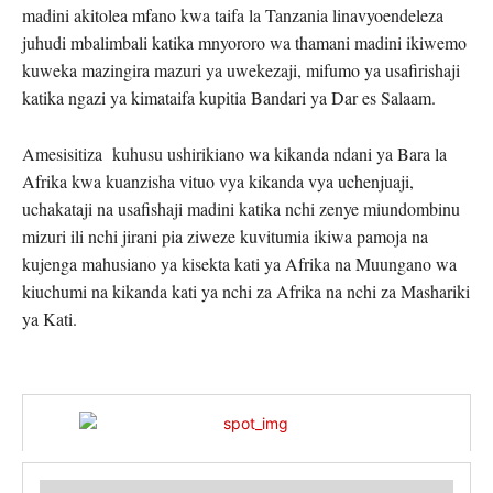
madini akitolea mfano kwa taifa la Tanzania linavyoendeleza
juhudi mbalimbali katika mnyororo wa thamani madini ikiwemo
kuweka mazingira mazuri ya uwekezaji, mifumo ya usafirishaji
katika ngazi ya kimataifa kupitia Bandari ya Dar es Salaam.
Amesisitiza kuhusu ushirikiano wa kikanda ndani ya Bara la
Afrika kwa kuanzisha vituo vya kikanda vya uchenjuaji,
uchakataji na usafishaji madini katika nchi zenye miundombinu
mizuri ili nchi jirani pia ziweze kuvitumia ikiwa pamoja na
kujenga mahusiano ya kisekta kati ya Afrika na Muungano wa
kiuchumi na kikanda kati ya nchi za Afrika na nchi za Mashariki
ya Kati.