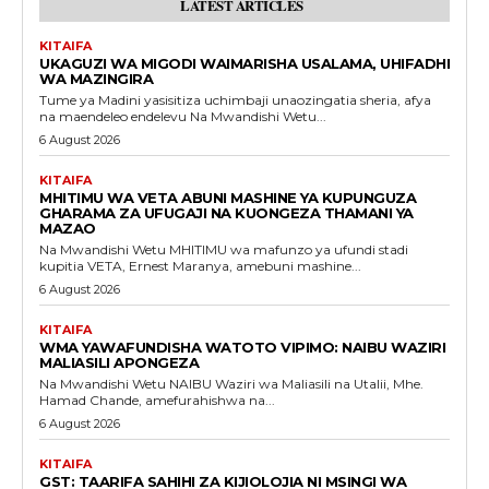
LATEST ARTICLES
KITAIFA
UKAGUZI WA MIGODI WAIMARISHA USALAMA, UHIFADHI
WA MAZINGIRA
Tume ya Madini yasisitiza uchimbaji unaozingatia sheria, afya
na maendeleo endelevu Na Mwandishi Wetu...
6 August 2026
KITAIFA
MHITIMU WA VETA ABUNI MASHINE YA KUPUNGUZA
GHARAMA ZA UFUGAJI NA KUONGEZA THAMANI YA
MAZAO
Na Mwandishi Wetu MHITIMU wa mafunzo ya ufundi stadi
kupitia VETA, Ernest Maranya, amebuni mashine...
6 August 2026
KITAIFA
WMA YAWAFUNDISHA WATOTO VIPIMO: NAIBU WAZIRI
MALIASILI APONGEZA
Na Mwandishi Wetu NAIBU Waziri wa Maliasili na Utalii, Mhe.
Hamad Chande, amefurahishwa na...
6 August 2026
KITAIFA
GST: TAARIFA SAHIHI ZA KIJIOLOJIA NI MSINGI WA