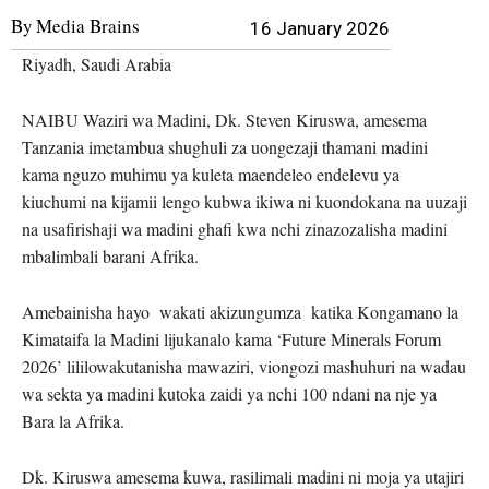
By
Media Brains
16 January 2026
Riyadh, Saudi Arabia
NAIBU Waziri wa Madini, Dk. Steven Kiruswa, amesema
Tanzania imetambua shughuli za uongezaji thamani madini
kama nguzo muhimu ya kuleta maendeleo endelevu ya
kiuchumi na kijamii lengo kubwa ikiwa ni kuondokana na uuzaji
na usafirishaji wa madini ghafi kwa nchi zinazozalisha madini
mbalimbali barani Afrika.
Amebainisha hayo wakati akizungumza katika Kongamano la
Kimataifa la Madini lijukanalo kama ‘Future Minerals Forum
2026’ lililowakutanisha mawaziri, viongozi mashuhuri na wadau
wa sekta ya madini kutoka zaidi ya nchi 100 ndani na nje ya
Bara la Afrika.
Dk. Kiruswa amesema kuwa, rasilimali madini ni moja ya utajiri