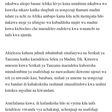
mkubwa uliopo barani Afrika hivyo kuna umuhimu mkubwa wa
kuweka mkazo katika shughuli za uongezaji thamani madini
ndani ya nchi za Afrika ambapo kama kila nchi itazingatia hilo
itakuwa moja ya ufunguo wa kubadilisha utajiri wa madini
kuwa kichocheo cha maendeleo endelevu kwa wananchi na
taifa kwa ujumla.
Akielezea kuhusu juhudi mbalimbali zinafanywa na Serikali ya
Tanzania katika kuendeleza Sekta ya Madini, Dk. Kiruswa
amesem kuwa Serikali ya Tanzania inaendelea kuboresha
miundombinu ya usafirishaji na mawasiliano ikiwemo ujenzi wa
reli ya mwendo kasi, barabara, nishati ya umeme na uongezaji
wa bandari ili kuhakiskisha rasilimali zinasafirishwa kwa urahisi
kutokea mgodini na kiwandani.
Amefafanua kuwa, ili kufanikisha hilo ni vyema kila taifa
liendeleze viwanda vya uchakataji, uchenjuaji na usafishaji