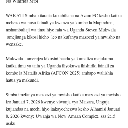
Na Winfrida Mtoi
WAKATI Simba kitarajia kukabiliana na Azam FC kesho katika
mchezo wa nusu fainali ya kwanza ya kombe la Mapinduzi,
mshambuliaji wa timu hiyo raia wa Uganda Steven Mukwala
amejiunga kikosi hicho leo na kufanya mazoezi ya mwisho na
wenzake.
Mukwala amerejea kikosini baada ya kumaliza majukumu
katika timu ya taifa ya Uganda iliyokuwa ikishiriki fainali za
kombe la Mataifa Afrika (AFCON 2025) ambapo waliishia
hatua ya makundi.
Simba imefanya mazoezi ya mwisho katika mazoezi ya mwisho
leo Januari 7, 2026 kwenye viwanja vya Maisara, Unguja
kujiandaa na mechi hiyo itakayochezwa kesho Alhamisi Januari
8, 2026 kwenye Uwanja wa New Amaan Complex, saa 2:15
usiku.