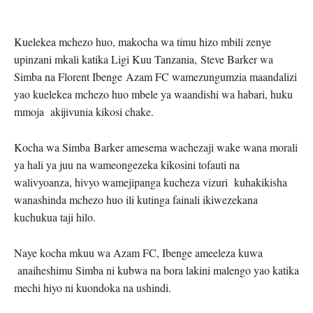
Kuelekea mchezo huo, makocha wa timu hizo mbili zenye
upinzani mkali katika Ligi Kuu Tanzania, Steve Barker wa
Simba na Florent Ibenge Azam FC wamezungumzia maandalizi
yao kuelekea mchezo huo mbele ya waandishi wa habari, huku
mmoja akijivunia kikosi chake.
Kocha wa Simba Barker amesema wachezaji wake wana morali
ya hali ya juu na wameongezeka kikosini tofauti na
walivyoanza, hivyo wamejipanga kucheza vizuri kuhakikisha
wanashinda mchezo huo ili kutinga fainali ikiwezekana
kuchukua taji hilo.
Naye kocha mkuu wa Azam FC, Ibenge ameeleza kuwa
anaiheshimu Simba ni kubwa na bora lakini malengo yao katika
mechi hiyo ni kuondoka na ushindi.