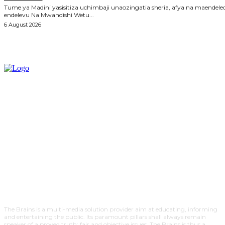
Tume ya Madini yasisitiza uchimbaji unaozingatia sheria, afya na maendele
endelevu Na Mwandishi Wetu...
6 August 2026
The Brains is a multi-media solution provider aim at educating, informing
and entertaining the public. Its paramount pillars shall always remain
speaker of a proved truth; fair and objective issues. The Brains is thus a