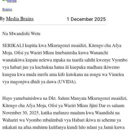
By
Media Brains
1 December 2025
Na Mwandishi Wetu
SERIKALI kupitia kwa Mkurugenzi msaidizi, Kitengo cha Afya
Moja, Ofisi ya Waziri Mkuu Imebainisha kuwa Wananchi
wanatakiwa kupata uelewa mpaka na taarifa sahihi kwenye Vyombo
vya habari juu ya kuchukua hatua ili kuepuka madhara ikiwemo
kuugua kwa muda mrefu ama kifo kutokana na usugu wa Vimelea
vya magonjwa dhidi ya dawa (UVIDA).
Hayo yamebainishwa na Dkt. Salum Manyata Mkurugenzi msaidizi,
Kitengo cha Afya Moja, Ofisi ya Waziri Mkuu Jijini Dar es salaam
November 30, 2025, katika mafunzo maalum kwa Waandishi na
Wahariri wa Vyombo mbalimbali vya Habari ikiwa ni sehemu ya
mkakati na afua muhimu kulifanya kundi hilo ndani ya Jamii kuwa