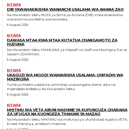
KITAIFA
DIB YAWAHAKIKISHIA WANANCHI USALAMA WA AMANA ZAO
Na Mwandishi Wetu BODI ya Bima ya Amana (DIB) imewahakikishia
wananchi kuwa fedha wanazoweka...
6 August 2026
KITAIFA
DAWASA MTAA KWA MTAA KUTATUA CHANGAMOTO ZA
HUDUMA
Na Mwandishi Wetu MAMLAKA ya Majisafi na Usafi wa Mazingira Dar es
Salaam (DAWASA)...
6 August 2026
KITAIFA
UKAGUZI WA MIGODI WAIMARISHA USALAMA, UHIFADHI WA
MAZINGIRA
Tume ya Madini yasisitiza uchimbaji unaozingatia sheria, afya na
maendeleo endelevu Na Mwandishi Wetu...
6 August 2026
KITAIFA
MHITIMU WA VETA ABUNI MASHINE YA KUPUNGUZA GHARAMA
ZA UFUGAJI NA KUONGEZA THAMANI YA MAZAO
Na Mwandishi Wetu MHITIMU wa mafunzo ya ufundi stadi kupitia VETA,
Ernest Maranya, amebuni mashine...