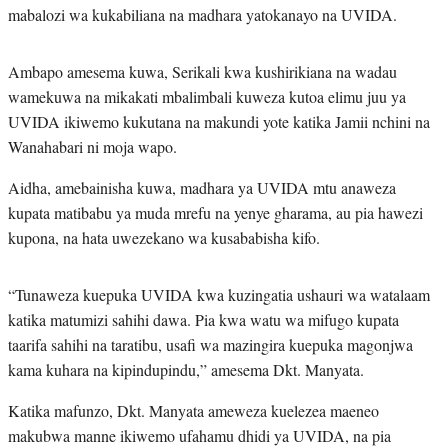
mabalozi wa kukabiliana na madhara yatokanayo na UVIDA.
Ambapo amesema kuwa, Serikali kwa kushirikiana na wadau
wamekuwa na mikakati mbalimbali kuweza kutoa elimu juu ya
UVIDA ikiwemo kukutana na makundi yote katika Jamii nchini na
Wanahabari ni moja wapo.
Aidha, amebainisha kuwa, madhara ya UVIDA mtu anaweza
kupata matibabu ya muda mrefu na yenye gharama, au pia hawezi
kupona, na hata uwezekano wa kusababisha kifo.
“Tunaweza kuepuka UVIDA kwa kuzingatia ushauri wa watalaam
katika matumizi sahihi dawa. Pia kwa watu wa mifugo kupata
taarifa sahihi na taratibu, usafi wa mazingira kuepuka magonjwa
kama kuhara na kipindupindu,” amesema Dkt. Manyata.
Katika mafunzo, Dkt. Manyata ameweza kuelezea maeneo
makubwa manne ikiwemo ufahamu dhidi ya UVIDA, na pia