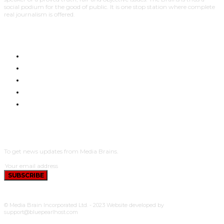
social podium for the good of public. It is one stop station where complete
real journalism is offered.
HOME
NYUMA YA PAZIA
TUENDAKO
BUNGE
UCHUMI
SUBSCRIBE
To get news updates from Media Brains.
SUBSCRIBE
© Media Brain Incorporated Ltd. - 2023 Website developed by
support@bluepearlhost.com