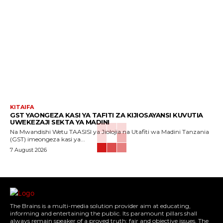
KITAIFA
GST YAONGEZA KASI YA TAFITI ZA KIJIOSAYANSI KUVUTIA
UWEKEZAJI SEKTA YA MADINI
Na Mwandishi Wetu TAASISI ya Jiolojia na Utafiti wa Madini Tanzania
(GST) imeongeza kasi ya...
7 August 2026
The Brains is a multi-media solution provider aim at educating,
informing and entertaining the public. Its paramount pillars shall
always remain speaker of a proved truth; fair and objective issues. The