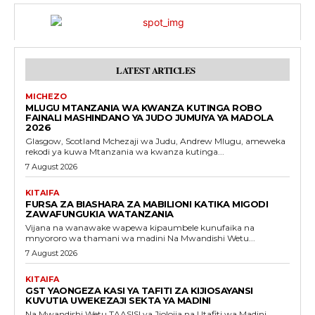
LATEST ARTICLES
MICHEZO
MLUGU MTANZANIA WA KWANZA KUTINGA ROBO
FAINALI MASHINDANO YA JUDO JUMUIYA YA MADOLA
2026
Glasgow, Scotland Mchezaji wa Judu, Andrew Mlugu, ameweka
rekodi ya kuwa Mtanzania wa kwanza kutinga...
7 August 2026
KITAIFA
FURSA ZA BIASHARA ZA MABILIONI KATIKA MIGODI
ZAWAFUNGUKIA WATANZANIA
Vijana na wanawake wapewa kipaumbele kunufaika na
mnyororo wa thamani wa madini Na Mwandishi Wetu...
7 August 2026
KITAIFA
GST YAONGEZA KASI YA TAFITI ZA KIJIOSAYANSI
KUVUTIA UWEKEZAJI SEKTA YA MADINI
Na Mwandishi Wetu TAASISI ya Jiolojia na Utafiti wa Madini