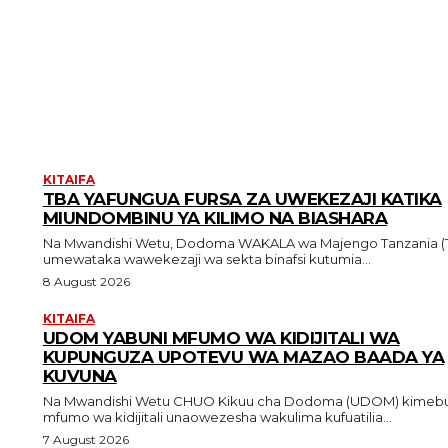
KITAIFA
TBA YAFUNGUA FURSA ZA UWEKEZAJI KATIKA
MIUNDOMBINU YA KILIMO NA BIASHARA
Na Mwandishi Wetu, Dodoma WAKALA wa Majengo Tanzania (TBA)
umewataka wawekezaji wa sekta binafsi kutumia...
8 August 2026
KITAIFA
UDOM YABUNI MFUMO WA KIDIJITALI WA
KUPUNGUZA UPOTEVU WA MAZAO BAADA YA
KUVUNA
Na Mwandishi Wetu CHUO Kikuu cha Dodoma (UDOM) kimebuni
mfumo wa kidijitali unaowezesha wakulima kufuatilia...
7 August 2026