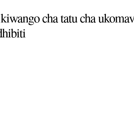
a kiwango cha tatu cha u
ibiti