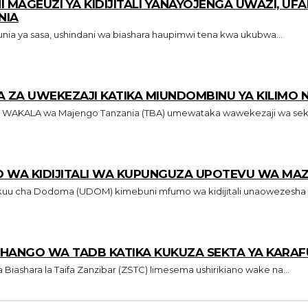
MAGEUZI YA KIDIJITALI YANAYOJENGA UWAZI, UFA
NIA
i Wetu KATIKA dunia ya sasa, ushindani wa biashara haupimwi tena kwa ukubwa...
 ZA UWEKEZAJI KATIKA MIUNDOMBINU YA KILIMO 
Na Mwandishi Wetu, Dodoma WAKALA wa Majengo Tanzania (TBA) umewataka wawekezaji wa 
 WA KIDIJITALI WA KUPUNGUZA UPOTEVU WA MA
hi Wetu CHUO Kikuu cha Dodoma (UDOM) kimebuni mfumo wa kidijitali unaowezesha
HANGO WA TADB KATIKA KUKUZA SEKTA YA KARAF
i Wetu SHIRIKA la Biashara la Taifa Zanzibar (ZSTC) limesema ushirikiano wake na...