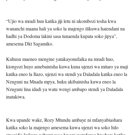
“Ujio wa mradi huu katika jiji letu ni ukombozi tosha kwa
wananchi maana hali ya soko la majengo ilikuwa haiendani na
hadhi ya Dodoma lakini sasa tunaenda kupata soko jipya”,
amesema Dkt Sagamiko.
Kuhusu maeneo mengine yatakayonufaika na mradi huo,
kiongozi huyo amebainisha kuwa kuna ujenzi wa mitaro ya maji
katika eneo la Ilazo, ujenzi wa stendi ya Daladala katika eneo la
Nzuguni na Mnada mpya, huku akibainisha kuwa eneo la
Nzuguni lina idadi ya watu wengi ambapo stendi ya Daladala
inatakiwa.
Kwa upande wake, Rozy Mtundu ambaye ni mfanyabiashara
katika soko la majengo amesema kuwa ujenzi wa soko hilo
utasaidia kukuza uchumi wao kwani watafanya biashara katika