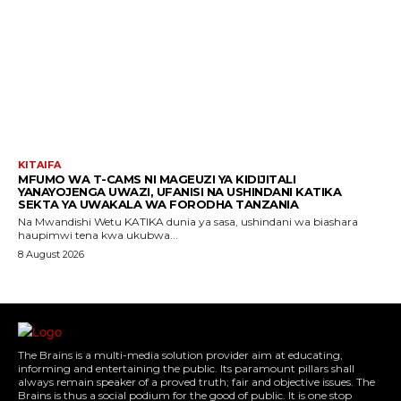
KITAIFA
MFUMO WA T-CAMS NI MAGEUZI YA KIDIJITALI
YANAYOJENGA UWAZI, UFANISI NA USHINDANI KATIKA
SEKTA YA UWAKALA WA FORODHA TANZANIA
Na Mwandishi Wetu KATIKA dunia ya sasa, ushindani wa biashara
haupimwi tena kwa ukubwa...
8 August 2026
The Brains is a multi-media solution provider aim at educating,
informing and entertaining the public. Its paramount pillars shall
always remain speaker of a proved truth; fair and objective issues. The
Brains is thus a social podium for the good of public. It is one stop