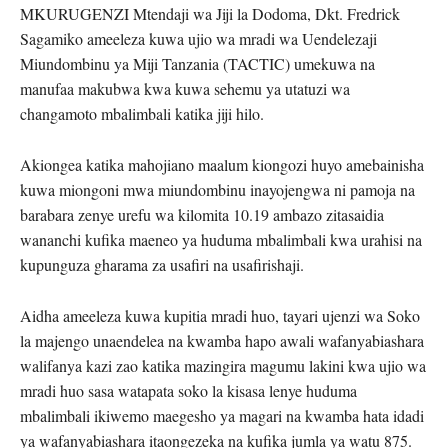
MKURUGENZI Mtendaji wa Jiji la Dodoma, Dkt. Fredrick
Sagamiko ameeleza kuwa ujio wa mradi wa Uendelezaji
Miundombinu ya Miji Tanzania (TACTIC) umekuwa na
manufaa makubwa kwa kuwa sehemu ya utatuzi wa
changamoto mbalimbali katika jiji hilo.
Akiongea katika mahojiano maalum kiongozi huyo amebainisha
kuwa miongoni mwa miundombinu inayojengwa ni pamoja na
barabara zenye urefu wa kilomita 10.19 ambazo zitasaidia
wananchi kufika maeneo ya huduma mbalimbali kwa urahisi na
kupunguza gharama za usafiri na usafirishaji.
Aidha ameeleza kuwa kupitia mradi huo, tayari ujenzi wa Soko
la majengo unaendelea na kwamba hapo awali wafanyabiashara
walifanya kazi zao katika mazingira magumu lakini kwa ujio wa
mradi huo sasa watapata soko la kisasa lenye huduma
mbalimbali ikiwemo maegesho ya magari na kwamba hata idadi
ya wafanyabiashara itaongezeka na kufika jumla ya watu 875.