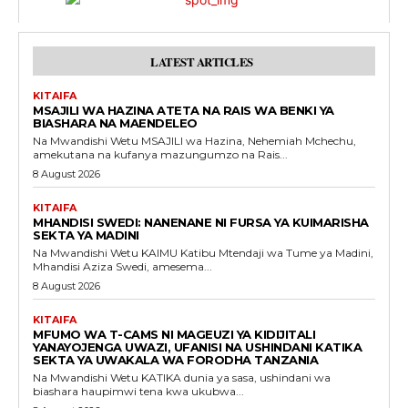
LATEST ARTICLES
KITAIFA
MSAJILI WA HAZINA ATETA NA RAIS WA BENKI YA
BIASHARA NA MAENDELEO
Na Mwandishi Wetu MSAJILI wa Hazina, Nehemiah Mchechu,
amekutana na kufanya mazungumzo na Rais...
8 August 2026
KITAIFA
MHANDISI SWEDI: NANENANE NI FURSA YA KUIMARISHA
SEKTA YA MADINI
Na Mwandishi Wetu KAIMU Katibu Mtendaji wa Tume ya Madini,
Mhandisi Aziza Swedi, amesema...
8 August 2026
KITAIFA
MFUMO WA T-CAMS NI MAGEUZI YA KIDIJITALI
YANAYOJENGA UWAZI, UFANISI NA USHINDANI KATIKA
SEKTA YA UWAKALA WA FORODHA TANZANIA
Na Mwandishi Wetu KATIKA dunia ya sasa, ushindani wa
biashara haupimwi tena kwa ukubwa...