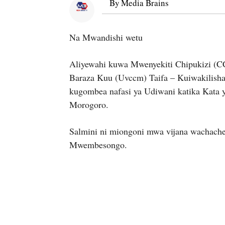
By
Media Brains
Na Mwandishi wetu
Aliyewahi kuwa Mwenyekiti Chipukizi (
Baraza Kuu (Uvccm) Taifa – Kuiwakilisha
kugombea nafasi ya Udiwani katika Kat
Morogoro.
Salmini ni miongoni mwa vijana wachache
Mwembesongo.