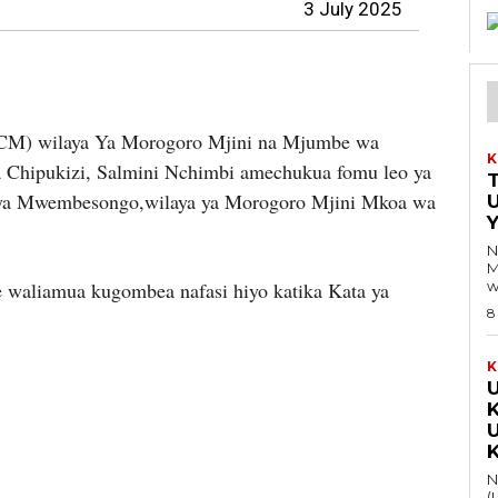
3 July 2025
CCM) wilaya Ya Morogoro Mjini na Mjumbe wa
K
 Chipukizi, Salmini Nchimbi amechukua fomu leo ya
a ya Mwembesongo,wilaya ya Morogoro Mjini Mkoa wa
Y
N
M
 waliamua kugombea nafasi hiyo katika Kata ya
w
8
K
Na 
(