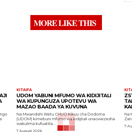
MORE LIKE THIS
KITAIFA
KIT
AJI
UDOM YABUNI MFUMO WA KIDIJITALI
ZS
A
WA KUPUNGUZA UPOTEVU WA
TA
MAZAO BAADA YA KUVUNA
KA
Na Mwandishi Wetu CHUO Kikuu cha Dodoma
Na Mwandi
a
(UDOM) kimebuni mfumo wa kidijitali unaowezesha
Zan
wakulima kufuatilia...
7 A
7 August 2026