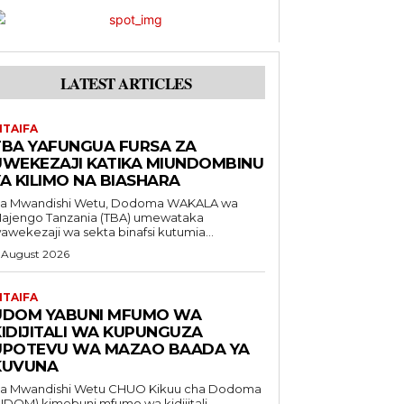
LATEST ARTICLES
ITAIFA
TBA YAFUNGUA FURSA ZA
UWEKEZAJI KATIKA MIUNDOMBINU
A KILIMO NA BIASHARA
a Mwandishi Wetu, Dodoma WAKALA wa
ajengo Tanzania (TBA) umewataka
awekezaji wa sekta binafsi kutumia...
 August 2026
ITAIFA
UDOM YABUNI MFUMO WA
KIDIJITALI WA KUPUNGUZA
UPOTEVU WA MAZAO BAADA YA
KUVUNA
Mwandishi Wetu CHUO Kikuu cha Dodoma
UDOM) kimebuni mfumo wa kidijitali