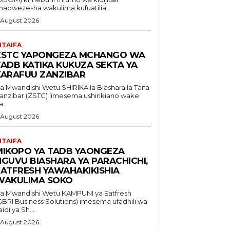
naowezesha wakulima kufuatilia...
 August 2026
ITAIFA
ZSTC YAPONGEZA MCHANGO WA
TADB KATIKA KUKUZA SEKTA YA
KARAFUU ZANZIBAR
Mwandishi Wetu SHIRIKA la Biashara la Taifa
anzibar (ZSTC) limesema ushirikiano wake
...
 August 2026
ITAIFA
MIKOPO YA TADB YAONGEZA
NGUVU BIASHARA YA PARACHICHI,
EATFRESH YAWAHAKIKISHIA
WAKULIMA SOKO
 Mwandishi Wetu KAMPUNI ya Eatfresh
GBRI Business Solutions) imesema ufadhili wa
aidi ya Sh...
 August 2026