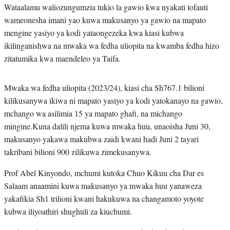
Wataalamu waliozungumzia tukio la gawio kwa nyakati tofauti
wameonesha imani yao kuwa makusanyo ya gawio na mapato
mengine yasiyo ya kodi yataongezeka kwa kiasi kubwa
ikilinganishwa na mwaka wa fedha uliopita na kwamba fedha hizo
zitatumika kwa maendeleo ya Taifa.
Mwaka wa fedha uliopita (2023/24), kiasi cha Sh767.1 bilioni
kilikusanywa ikiwa ni mapato yasiyo ya kodi yatokanayo na gawio,
mchango wa asilimia 15 ya mapato ghafi, na michango
mingine.Kuna dalili njema kuwa mwaka huu, unaoisha Juni 30,
makusanyo yakawa makubwa zaidi kwani hadi Juni 2 tayari
takribani bilioni 900 zilikuwa zimekusanywa.
Prof Abel Kinyondo, mchumi kutoka Chuo Kikuu cha Dar es
Salaam anaamini kuwa makusanyo ya mwaka huu yanaweza
yakafikia Sh1 trilioni kwani hakukuwa na changamoto yoyote
kubwa iliyoathiri shughuli za kiuchumi.