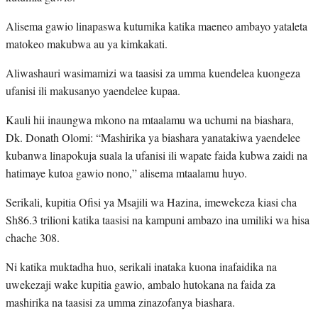
Alisema gawio linapaswa kutumika katika maeneo ambayo yataleta
matokeo makubwa au ya kimkakati.
Aliwashauri wasimamizi wa taasisi za umma kuendelea kuongeza
ufanisi ili makusanyo yaendelee kupaa.
Kauli hii inaungwa mkono na mtaalamu wa uchumi na biashara,
Dk. Donath Olomi: “Mashirika ya biashara yanatakiwa yaendelee
kubanwa linapokuja suala la ufanisi ili wapate faida kubwa zaidi na
hatimaye kutoa gawio nono,” alisema mtaalamu huyo.
Serikali, kupitia Ofisi ya Msajili wa Hazina, imewekeza kiasi cha
Sh86.3 trilioni katika taasisi na kampuni ambazo ina umiliki wa hisa
chache 308.
Ni katika muktadha huo, serikali inataka kuona inafaidika na
uwekezaji wake kupitia gawio, ambalo hutokana na faida za
mashirika na taasisi za umma zinazofanya biashara.