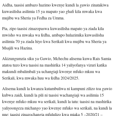
Aidha, taasisi ambazo hazimo kwenye kundi la gawio zinatakiwa
kuwasilisha asilimia 15 ya mapato yao ghafi kila mwaka kwa
mujibu wa Sheria ya Fedha za Umma.
Pia, zipo taasisi zinazopaswa kuwasilisha mapato ya ziada kila
mwisho wa mwaka wa fedha, ambapo hulazimika kuwasilisha
asilimia 70 ya ziada hiyo kwa Serikali kwa mujibu wa Sheria ya
Msajili wa Hazina.
Akizungumzia siku ya Gawio, Mchechu alisema kuwa Rais Samia
atatoa tuzo kwa taasisi na mashirika 14 yaliyofanya vizuri katika
makundi mbalimbali ya uchangiaji kwenye mfuko mkuu wa
Serikali, kwa mwaka huu wa fedha 2024/2025.
Alisema kundi la kwanza kutambuliwa ni kampuni zilizo toa gawio
kubwa zaidi, kundi la pili ni taasisi wachangiaji wa asilimia 15
kwenye mfuko mkuu wa serikali, kundi la tatu: taasisi na mashirika
yaliyoongeza michango yao kwenye mfuko wa serikali, na kundi la
nne: taasisi zinazochangia mfululizo kwa miaka 5 –2020/21 –