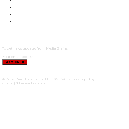
NYUMA YA PAZIA
TUENDAKO
BUNGE
UCHUMI
SUBSCRIBE
To get news updates from Media Brains.
SUBSCRIBE
© Media Brain Incorporated Ltd. - 2023 Website developed by
support@bluepearlhost.com