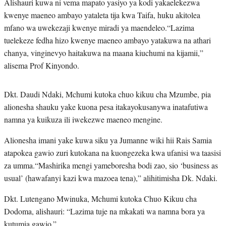
Alishauri kuwa ni vema mapato yasiyo ya kodi yakaelekezwa
kwenye maeneo ambayo yataleta tija kwa Taifa, huku akitolea
mfano wa uwekezaji kwenye miradi ya maendeleo.“Lazima
tuelekeze fedha hizo kwenye maeneo ambayo yatakuwa na athari
chanya, vinginevyo haitakuwa na maana kiuchumi na kijamii,”
alisema Prof Kinyondo.
Dkt. Daudi Ndaki, Mchumi kutoka chuo kikuu cha Mzumbe, pia
alionesha shauku yake kuona pesa itakayokusanywa inatafutiwa
namna ya kuikuza ili iwekezwe maeneo mengine.
Alionesha imani yake kuwa siku ya Jumanne wiki hii Rais Samia
atapokea gawio zuri kutokana na kuongezeka kwa ufanisi wa taasisi
za umma.“Mashirika mengi yameboresha bodi zao, sio ‘business as
usual’ (hawafanyi kazi kwa mazoea tena),” alihitimisha Dk. Ndaki.
Dkt. Lutengano Mwinuka, Mchumi kutoka Chuo Kikuu cha
Dodoma, alishauri: “Lazima tuje na mkakati wa namna bora ya
kutumia gawio.”