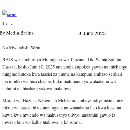
By
Media Brains
9 June 2025
Na Mwandishi Wetu
RAIS wa Jamhuri ya Muungano wa Tanzania Dk. Samia Suluhu
Hassan, kesho Juni 10, 2025 anatarajia kupokea gawio na michango
mingine kutoka kwa taasisi za umma na kampuni ambazo serikali
ina umiliki wa hisa chache, huku matumaini ya wataalamu wa
uchumi na biashara yakiwa makubwa.
Msajili wa Hazina, Nehemiah Mchechu, ambaye ndiye msimamizi
mkuu wa taasisi hizo, anaungana na wataalamu hao kwa kusema
kuwa kwa mwendo wa makusanyo ulivyo, anaamini gawio la
mwaka huu wa fedha litakuwa la kihistoria.