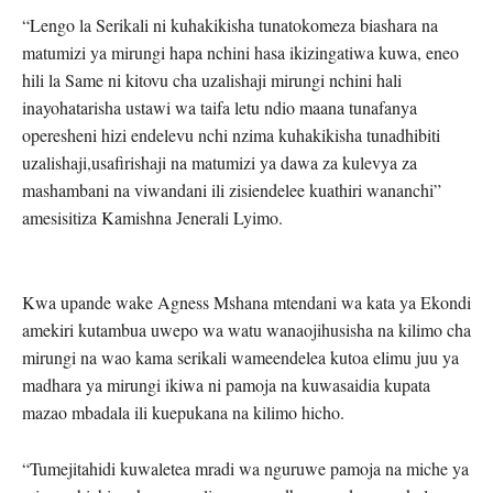
“Lengo la Serikali ni kuhakikisha tunatokomeza biashara na
matumizi ya mirungi hapa nchini hasa ikizingatiwa kuwa, eneo
hili la Same ni kitovu cha uzalishaji mirungi nchini hali
inayohatarisha ustawi wa taifa letu ndio maana tunafanya
operesheni hizi endelevu nchi nzima kuhakikisha tunadhibiti
uzalishaji,usafirishaji na matumizi ya dawa za kulevya za
mashambani na viwandani ili zisiendelee kuathiri wananchi”
amesisitiza Kamishna Jenerali Lyimo.
Kwa upande wake Agness Mshana mtendani wa kata ya Ekondi
amekiri kutambua uwepo wa watu wanaojihusisha na kilimo cha
mirungi na wao kama serikali wameendelea kutoa elimu juu ya
madhara ya mirungi ikiwa ni pamoja na kuwasaidia kupata
mazao mbadala ili kuepukana na kilimo hicho.
“Tumejitahidi kuwaletea mradi wa nguruwe pamoja na miche ya