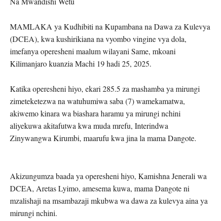
Na Mwandishi Wetu
MAMLAKA ya Kudhibiti na Kupambana na Dawa za Kulevya
(DCEA), kwa kushirikiana na vyombo vingine vya dola,
imefanya operesheni maalum wilayani Same, mkoani
Kilimanjaro kuanzia Machi 19 hadi 25, 2025.
Katika operesheni hiyo, ekari 285.5 za mashamba ya mirungi
zimeteketezwa na watuhumiwa saba (7) wamekamatwa,
akiwemo kinara wa biashara haramu ya mirungi nchini
aliyekuwa akitafutwa kwa muda mrefu, Interindwa
Zinywangwa Kirumbi, maarufu kwa jina la mama Dangote.
Akizungumza baada ya operesheni hiyo, Kamishna Jenerali wa
DCEA, Aretas Lyimo, amesema kuwa, mama Dangote ni
mzalishaji na msambazaji mkubwa wa dawa za kulevya aina ya
mirungi nchini.