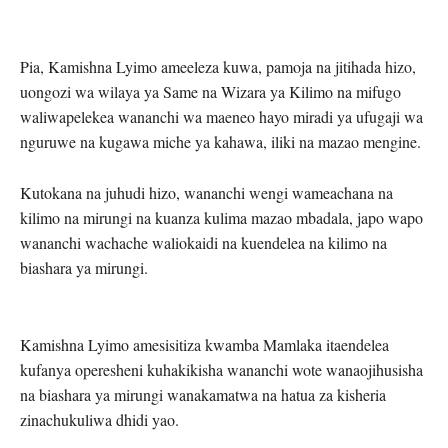
Pia, Kamishna Lyimo ameeleza kuwa, pamoja na jitihada hizo,
uongozi wa wilaya ya Same na Wizara ya Kilimo na mifugo
waliwapelekea wananchi wa maeneo hayo miradi ya ufugaji wa
nguruwe na kugawa miche ya kahawa, iliki na mazao mengine.
Kutokana na juhudi hizo, wananchi wengi wameachana na
kilimo na mirungi na kuanza kulima mazao mbadala, japo wapo
wananchi wachache waliokaidi na kuendelea na kilimo na
biashara ya mirungi.
Kamishna Lyimo amesisitiza kwamba Mamlaka itaendelea
kufanya operesheni kuhakikisha wananchi wote wanaojihusisha
na biashara ya mirungi wanakamatwa na hatua za kisheria
zinachukuliwa dhidi yao.