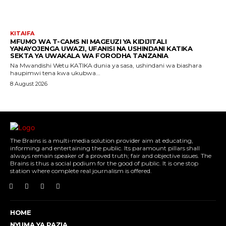
KITAIFA
MFUMO WA T-CAMS NI MAGEUZI YA KIDIJITALI
YANAYOJENGA UWAZI, UFANISI NA USHINDANI KATIKA
SEKTA YA UWAKALA WA FORODHA TANZANIA
Na Mwandishi Wetu KATIKA dunia ya sasa, ushindani wa biashara
haupimwi tena kwa ukubwa...
8 August 2026
The Brains is a multi-media solution provider aim at educating,
informing and entertaining the public. Its paramount pillars shall
always remain speaker of a proved truth; fair and objective issues. The
Brains is thus a social podium for the good of public. It is one stop
station where complete real journalism is offered.
HOME
NYUMA YA PAZIA