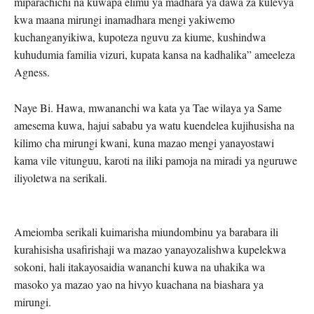
miparachichi na kuwapa elimu ya madhara ya dawa za kulevya
kwa maana mirungi inamadhara mengi yakiwemo
kuchanganyikiwa, kupoteza nguvu za kiume, kushindwa
kuhudumia familia vizuri, kupata kansa na kadhalika” ameeleza
Agness.
Naye Bi. Hawa, mwananchi wa kata ya Tae wilaya ya Same
amesema kuwa, hajui sababu ya watu kuendelea kujihusisha na
kilimo cha mirungi kwani, kuna mazao mengi yanayostawi
kama vile vitunguu, karoti na iliki pamoja na miradi ya nguruwe
iliyoletwa na serikali.
Ameiomba serikali kuimarisha miundombinu ya barabara ili
kurahisisha usafirishaji wa mazao yanayozalishwa kupelekwa
sokoni, hali itakayosaidia wananchi kuwa na uhakika wa
masoko ya mazao yao na hivyo kuachana na biashara ya
mirungi.