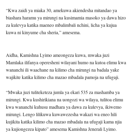
“Kwa zaidi ya miaka 30, amekuwa akiendesha mitandao ya
biashara haramu ya mirungi na kusimamia masoko ya dawa hizo
za kulevya katika maeneo mbalimbali nchini, licha ya kujua
kuwa ni kinyume cha sheria,” amesema.
Aidha, Kamishna Lyimo ameongeza kuwa, mwaka juzi
Mamlaka ilifanya operesheni wilayani humo na kutoa elimu kwa
wananchi ili waachane na kilimo cha mirungi na badala yake
wajikite katika kilimo cha mazao mbadala pamoja na ufugaji.
“Mwaka juzi tuliteketeza jumla ya ekari 535 za mashamba ya
mirungi. Kwa kushirikiana na uongozi wa wilaya, tulitoa elimu
kwa wananchi kuhusu madhara ya dawa za kulevya, ikiwemo
mirungi. Lengo lilikuwa kuwawezesha wakazi wa eneo hili
kujikita katika kilimo cha mazao mbadala na ufugaji kama njia
ya kujiongezea kipato” amesema Kamishna Jenerali Lyimo.