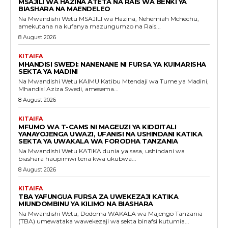
MSAJILI WA HAZINA ATETA NA RAIS WA BENKI YA
BIASHARA NA MAENDELEO
Na Mwandishi Wetu MSAJILI wa Hazina, Nehemiah Mchechu,
amekutana na kufanya mazungumzo na Rais...
8 August 2026
KITAIFA
MHANDISI SWEDI: NANENANE NI FURSA YA KUIMARISHA
SEKTA YA MADINI
Na Mwandishi Wetu KAIMU Katibu Mtendaji wa Tume ya Madini,
Mhandisi Aziza Swedi, amesema...
8 August 2026
KITAIFA
MFUMO WA T-CAMS NI MAGEUZI YA KIDIJITALI
YANAYOJENGA UWAZI, UFANISI NA USHINDANI KATIKA
SEKTA YA UWAKALA WA FORODHA TANZANIA
Na Mwandishi Wetu KATIKA dunia ya sasa, ushindani wa
biashara haupimwi tena kwa ukubwa...
8 August 2026
KITAIFA
TBA YAFUNGUA FURSA ZA UWEKEZAJI KATIKA
MIUNDOMBINU YA KILIMO NA BIASHARA
Na Mwandishi Wetu, Dodoma WAKALA wa Majengo Tanzania
(TBA) umewataka wawekezaji wa sekta binafsi kutumia...