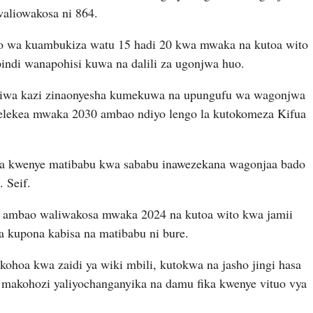
aliowakosa ni 864.
o wa kuambukiza watu 15 hadi 20 kwa mwaka na kutoa wito
pindi wanapohisi kuwa na dalili za ugonjwa huo.
iwa kazi zinaonyesha kumekuwa na upungufu wa wagonjwa
elekea mwaka 2030 ambao ndiyo lengo la kutokomeza Kifua
eka kwenye matibabu kwa sababu inawezekana wagonjaa bado
 Seif.
ambao waliwakosa mwaka 2024 na kutoa wito kwa jamii
kupona kabisa na matibabu ni bure.
ohoa kwa zaidi ya wiki mbili, kutokwa na jasho jingi hasa
 makohozi yaliyochanganyika na damu fika kwenye vituo vya