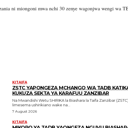
anzania ni miongoni mwa nchi 30 zenye wagonjwa wengi wa T
KITAIFA
ZSTC YAPONGEZA MCHANGO WA TADB KATIK
KUKUZA SEKTA YA KARAFUU ZANZIBAR
Na Mwandishi Wetu SHIRIKA la Biashara la Taifa Zanzibar (ZSTC)
limesema ushirikiano wake na...
7 August 2026
KITAIFA
MIKOPO YA TADB YAONGEZA NGUVU BIASHAR