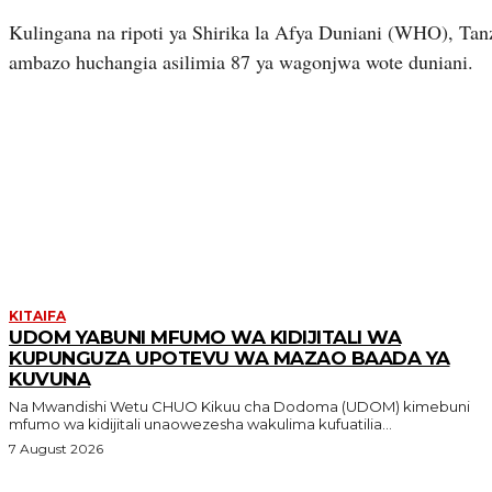
Kulingana na ripoti ya Shirika la Afya Duniani (WHO), T
ambazo huchangia asilimia 87 ya wagonjwa wote duniani.
MORE LIKE THIS
KITAIFA
UDOM YABUNI MFUMO WA KIDIJITALI WA
KUPUNGUZA UPOTEVU WA MAZAO BAADA YA
KUVUNA
Na Mwandishi Wetu CHUO Kikuu cha Dodoma (UDOM) kimebuni
mfumo wa kidijitali unaowezesha wakulima kufuatilia...
7 August 2026