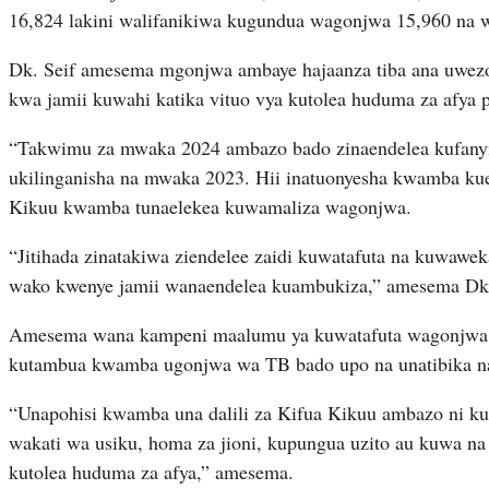
16,824 lakini walifanikiwa kugundua wagonjwa 15,960 na w
Dk. Seif amesema mgonjwa ambaye hajaanza tiba ana uwez
kwa jamii kuwahi katika vituo vya kutolea huduma za afya 
“Takwimu za mwaka 2024 ambazo bado zinaendelea kufany
ukilinganisha na mwaka 2023. Hii inatuonyesha kwamba ku
Kikuu kwamba tunaelekea kuwamaliza wagonjwa.
“Jitihada zinatakiwa ziendelee zaidi kuwatafuta na kuwaw
wako kwenye jamii wanaendelea kuambukiza,” amesema Dk.
Amesema wana kampeni maalumu ya kuwatafuta wagonjwa 
kutambua kwamba ugonjwa wa TB bado upo na unatibika na 
“Unapohisi kwamba una dalili za Kifua Kikuu ambazo ni kuk
wakati wa usiku, homa za jioni, kupungua uzito au kuwa na
kutolea huduma za afya,” amesema.