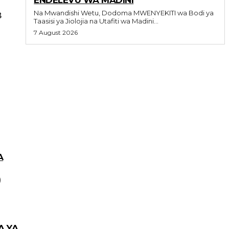
B
Na Mwandishi Wetu, Dodoma MWENYEKITI wa Bodi ya
Taasisi ya Jiolojia na Utafiti wa Madini...
7 August 2026
A
A YA