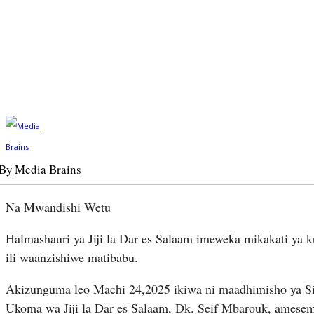
By
Media Brains
Na Mwandishi Wetu
Halmashauri ya Jiji la Dar es Salaam imeweka mikakati ya
ili waanzishiwe matibabu.
Akizunguma leo Machi 24,2025 ikiwa ni maadhimisho ya Si
Ukoma wa Jiji la Dar es Salaam, Dk. Seif Mbarouk, ame