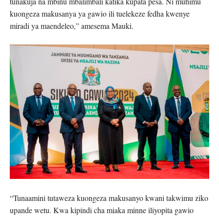
tunakuja na mbinu mbalimbali katika kupata pesa. Ni muhimu
kuongeza makusanya ya gawio ili tuelekeze fedha kwenye
miradi ya maendeleo,” amesema Mauki.
“Tunaamini tutaweza kuongeza makusanyo kwani takwimu ziko
upande wetu. Kwa kipindi cha miaka minne iliyopita gawio