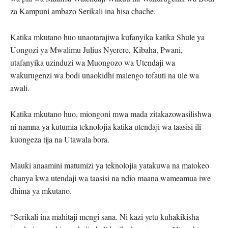
za Kampuni ambazo Serikali ina hisa chache.
Katika mkutano huo unaotarajiwa kufanyika katika Shule ya
Uongozi ya Mwalimu Julius Nyerere, Kibaha, Pwani,
utafanyika uzinduzi wa Muongozo wa Utendaji wa
wakurugenzi wa bodi unaokidhi malengo tofauti na ule wa
awali.
Katika mkutano huo, miongoni mwa mada zitakazowasilishwa
ni namna ya kutumia teknolojia katika utendaji wa taasisi ili
kuongeza tija na Utawala bora.
Mauki anaamini matumizi ya teknolojia yatakuwa na matokeo
chanya kwa utendaji wa taasisi na ndio maana wameamua iwe
dhima ya mkutano.
“Serikali ina mahitaji mengi sana. Ni kazi yetu kuhakikisha