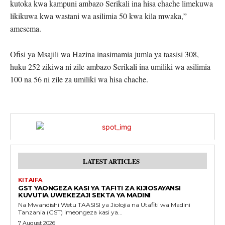
kutoka kwa kampuni ambazo Serikali ina hisa chache limekuwa
likikuwa kwa wastani wa asilimia 50 kwa kila mwaka,”
amesema.
Ofisi ya Msajili wa Hazina inasimamia jumla ya taasisi 308,
huku 252 zikiwa ni zile ambazo Serikali ina umiliki wa asilimia
100 na 56 ni zile za umiliki wa hisa chache.
LATEST ARTICLES
KITAIFA
GST YAONGEZA KASI YA TAFITI ZA KIJIOSAYANSI
KUVUTIA UWEKEZAJI SEKTA YA MADINI
Na Mwandishi Wetu TAASISI ya Jiolojia na Utafiti wa Madini
Tanzania (GST) imeongeza kasi ya...
7 August 2026