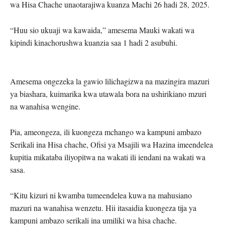
wa Hisa Chache unaotarajiwa kuanza Machi 26 hadi 28, 2025.
“Huu sio ukuaji wa kawaida,” amesema Mauki wakati wa
kipindi kinachorushwa kuanzia saa 1 hadi 2 asubuhi.
Amesema ongezeka la gawio lilichagizwa na mazingira mazuri
ya biashara, kuimarika kwa utawala bora na ushirikiano mzuri
na wanahisa wengine.
Pia, ameongeza, ili kuongeza mchango wa kampuni ambazo
Serikali ina Hisa chache, Ofisi ya Msajili wa Hazina imeendelea
kupitia mikataba iliyopitwa na wakati ili iendani na wakati wa
sasa.
“Kitu kizuri ni kwamba tumeendelea kuwa na mahusiano
mazuri na wanahisa wenzetu. Hii itasaidia kuongeza tija ya
kampuni ambazo serikali ina umiliki wa hisa chache.