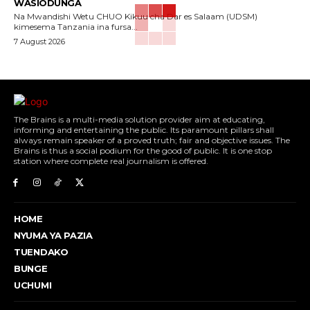
WASIODUNGA
Na Mwandishi Wetu CHUO Kikuu cha Dar es Salaam (UDSM)
kimesema Tanzania ina fursa...
7 August 2026
The Brains is a multi-media solution provider aim at educating,
informing and entertaining the public. Its paramount pillars shall
always remain speaker of a proved truth; fair and objective issues. The
Brains is thus a social podium for the good of public. It is one stop
station where complete real journalism is offered.
HOME
NYUMA YA PAZIA
TUENDAKO
BUNGE
UCHUMI