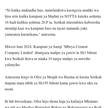
“Ni katika muktadha huo, tumefanikiwa kuongeza umiliki wa
hisa zetu katika kampuni ya Madini ya SOTTA kutoka asilimia
16 hadi kufikia asilimia 20.P ia, Serikali imeendelea kuboresha
utendaji kazi wa kampuni hizo na tayari matunda yake
yameanza kuonekana,” amesema.
Mwezi Juni 2024, Kampuni ya Saruji ‘Mbeya Cement
Company Limited’ ilitangaza malipo ya gawio la Sh3 bilioni
kwa Serikali ikiwa ni miaka 10 tangu malipo ya mwisho
yafanyike.
Amesema lengo la Ofisi ya Msajili wa Hazina ni kuona Serikali
inapata mara mbili ya Sh195 bilioni kama gawio kwa siku za
usoni.
Ili hili liwezekane, Ofisi hiyo iliona haja ya kufanya Mkutano
wa pili wa Maafisa Watendaji Wakuu na Wakurugenzi wa Bodi