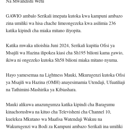
Na Mwandishi Wetu
GAWIO ambalo Serikali imepata kutoka kwa kampuni ambazo
zina umiliki wa hisa chache limeongezeka kwa asilimia 236
katika kipindi cha miaka mitano iliyopita.
Katika mwaka ulioishia Juni 2024, Serikali kupitia Ofisi ya
Msajili wa Hazina ilipokea kiasi cha Sh195 bilioni kama gawio,
ikiwa ni ongezeko kutoka Sh58 bilioni miaka mitano nyuma.
Hayo yamesemaa na Lightness Mauki, Mkurugenzi kutoka Ofisi
ya Msajili wa Hazina (OMH) anayesimamia Utendaji, Ufuatiliaji
na Tathimini-Mashirika ya Kibiashara.
Mauki alikuwa anazungumza katika kipindi cha Baragumu
kinachorushwa na kituo cha Televisheni cha Channel 10,
kuelekea Mkutano wa Maafisa Watendaji Wakuu na
Wakurugenzi wa Bodi za Kampuni ambazo Serikali ina umiliki