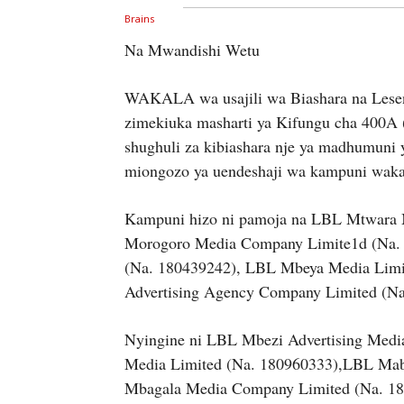
Na Mwandishi Wetu
WAKALA wa usajili wa Biashara na Lesen
zimekiuka masharti ya Kifungu cha 400A 
shughuli za kibiashara nje ya madhumuni 
miongozo ya uendeshaji wa kampuni wakati
Kampuni hizo ni pamoja na LBL Mtwara
Morogoro Media Company Limite1d (Na. 
(Na. 180439242), LBL Mbeya Media Limi
Advertising Agency Company Limited (Na
Nyingine ni LBL Mbezi Advertising Med
Media Limited (Na. 180960333),LBL Ma
Mbagala Media Company Limited (Na. 18