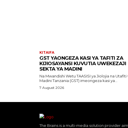
KITAIFA
GST YAONGEZA KASI YA TAFITI ZA
KIJIOSAYANSI KUVUTIA UWEKEZAJI
SEKTA YA MADINI
Na Mwandishi Wetu TAASISI ya Jiolojia na Utafiti wa
Madini Tanzania (GST) imeongeza kasi ya...
7 August 2026
The Brains is a multi-media solution provider aim