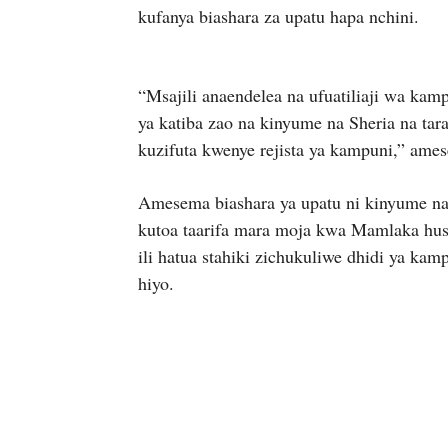
kufanya biashara za upatu hapa nchini.
“Msajili anaendelea na ufuatiliaji wa kamp
ya katiba zao na kinyume na Sheria na tar
kuzifuta kwenye rejista ya kampuni,” ame
Amesema biashara ya upatu ni kinyume na
kutoa taarifa mara moja kwa Mamlaka husika
ili hatua stahiki zichukuliwe dhidi ya ka
hiyo.