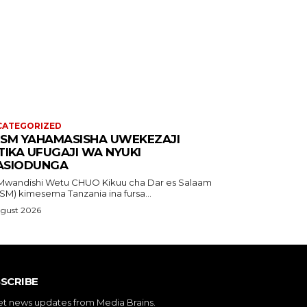
CATEGORIZED
SM YAHAMASISHA UWEKEZAJI
TIKA UFUGAJI WA NYUKI
SIODUNGA
shi Wetu CHUO Kikuu cha Dar es Salaam
SM) kimesema Tanzania ina fursa...
ugust 2026
SCRIBE
et news updates from Media Brains.