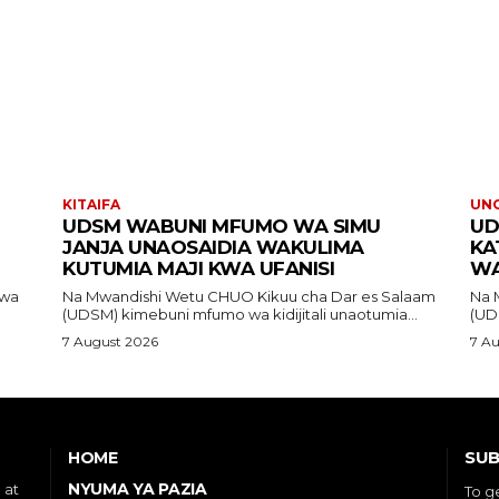
KITAIFA
UN
UDSM WABUNI MFUMO WA SIMU
UD
JANJA UNAOSAIDIA WAKULIMA
KA
KUTUMIA MAJI KWA UFANISI
WA
Na Mwandishi Wetu CHUO Kikuu cha Dar es Salaam
Na Mwandi
(UDSM) kimebuni mfumo wa kidijitali unaotumia...
(UD
7 August 2026
7 A
SUB
HOME
NYUMA YA PAZIA
 at
To g