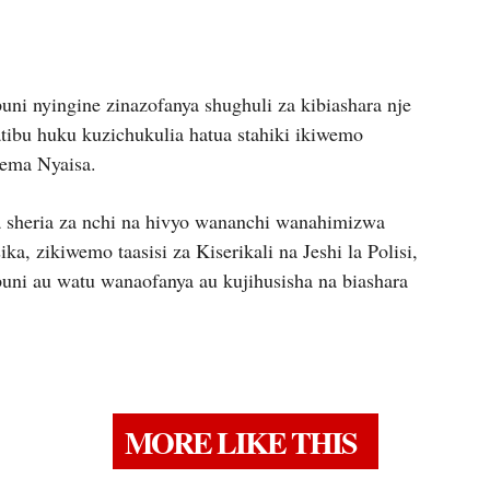
uni nyingine zinazofanya shughuli za kibiashara nje
atibu huku kuzichukulia hatua stahiki ikiwemo
sema Nyaisa.
 sheria za nchi na hivyo wananchi wanahimizwa
, zikiwemo taasisi za Kiserikali na Jeshi la Polisi,
mpuni au watu wanaofanya au kujihusisha na biashara
MORE LIKE THIS