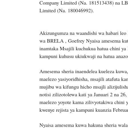
Company Limited (Na. 181513438) na LB
Limited (Na. 180046992).
Akizungumza na waandishi wa habari leo 
wa BRELA , Goefrey Nyaisa amesema kuto
inamtaka Msajili kuchukua hatua chini ya 
kampuni kuhusu ukiukwaji na hatua anaz
Amesema sheria inaendelea kueleza kuwa,
maelezo yasiyoridhisha, msajili atafuta k
mujibu wa kifungu hicho msajli alizijulis
notisi zilizotolewa kati ya Januari 2 na 
maelezo yoyote kama zilivyotakiwa chini 
kwenye rejista ya kampuni kuanzia Februa
Nyaisa amesema kuwa hakuna sheria wala t