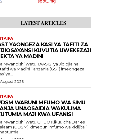
LATEST ARTICLES
ITAIFA
ST YAONGEZA KASI YA TAFITI ZA
KIJIOSAYANSI KUVUTIA UWEKEZAJI
EKTA YA MADINI
Mwandishi Wetu TAASISI ya Jiolojia na
tafiti wa Madini Tanzania (GST) imeongeza
asi ya...
 August 2026
ITAIFA
UDSM WABUNI MFUMO WA SIMU
JANJA UNAOSAIDIA WAKULIMA
KUTUMIA MAJI KWA UFANISI
Mwandishi Wetu CHUO Kikuu cha Dar es
alaam (UDSM) kimebuni mfumo wa kidijitali
naotumia...