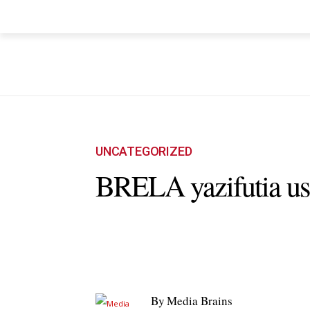
HOME
NYUMA YA PAZIA
TUEND
UNCATEGORIZED
BRELA yazifutia us
By
Media Brains