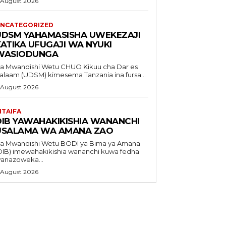
 August 2026
NCATEGORIZED
UDSM YAHAMASISHA UWEKEZAJI
KATIKA UFUGAJI WA NYUKI
WASIODUNGA
Mwandishi Wetu CHUO Kikuu cha Dar es
alaam (UDSM) kimesema Tanzania ina fursa...
 August 2026
ITAIFA
DIB YAWAHAKIKISHIA WANANCHI
USALAMA WA AMANA ZAO
Mwandishi Wetu BODI ya Bima ya Amana
DIB) imewahakikishia wananchi kuwa fedha
anazoweka...
 August 2026