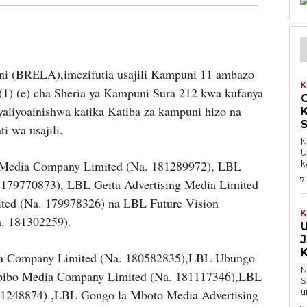
i (BRELA),imezifutia usajili Kampuni 11 ambazo
K
(1) (e) cha Sheria ya Kampuni Sura 212 kwa kufanya
G
yaliyoainishwa katika Katiba za kampuni hizo na
S
 wa usajili.
Na 
U
 Media Company Limited (Na. 181289972), LBL
k
7
179770873), LBL Geita Advertising Media Limited
ted (Na. 179978326) na LBL Future Vision
K
. 181302259).
ia Company Limited (Na. 180582835),LBL Ubungo
Na 
bibo Media Company Limited (Na. 181117346),LBL
S
u
1248874) ,LBL Gongo la Mboto Media Advertising