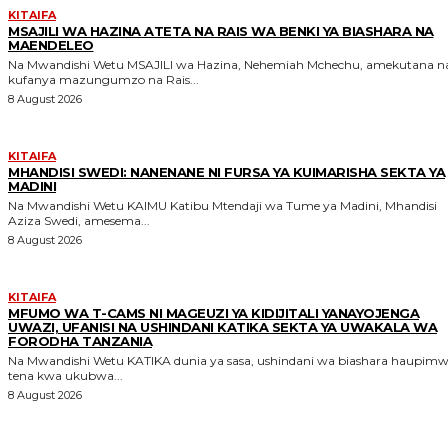
KITAIFA
MSAJILI WA HAZINA ATETA NA RAIS WA BENKI YA BIASHARA NA
MAENDELEO
Na Mwandishi Wetu MSAJILI wa Hazina, Nehemiah Mchechu, amekutana na
kufanya mazungumzo na Rais...
8 August 2026
KITAIFA
MHANDISI SWEDI: NANENANE NI FURSA YA KUIMARISHA SEKTA YA
MADINI
Na Mwandishi Wetu KAIMU Katibu Mtendaji wa Tume ya Madini, Mhandisi
Aziza Swedi, amesema...
8 August 2026
KITAIFA
MFUMO WA T-CAMS NI MAGEUZI YA KIDIJITALI YANAYOJENGA
UWAZI, UFANISI NA USHINDANI KATIKA SEKTA YA UWAKALA WA
FORODHA TANZANIA
Na Mwandishi Wetu KATIKA dunia ya sasa, ushindani wa biashara haupimwi
tena kwa ukubwa...
8 August 2026