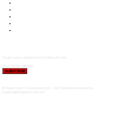
HOME
NYUMA YA PAZIA
TUENDAKO
BUNGE
UCHUMI
SUBSCRIBE
To get news updates from Media Brains.
SUBSCRIBE
© Media Brain Incorporated Ltd. - 2023 Website developed by
support@bluepearlhost.com