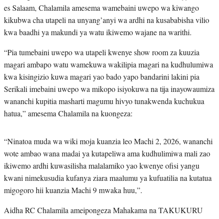
es Salaam, Chalamila amesema wamebaini uwepo wa kiwango
kikubwa cha utapeli na unyang’anyi wa ardhi na kusababisha vilio
kwa baadhi ya makundi ya watu ikiwemo wajane na warithi.
“Pia tumebaini uwepo wa utapeli kwenye show room za kuuzia
magari ambapo watu wamekuwa wakilipia magari na kudhulumiwa
kwa kisingizio kuwa magari yao bado yapo bandarini lakini pia
Serikali imebaini uwepo wa mikopo isiyokuwa na tija inayowaumiza
wananchi kupitia masharti magumu hivyo tunakwenda kuchukua
hatua,” amesema Chalamila na kuongeza:
“Ninatoa muda wa wiki moja kuanzia leo Machi 2, 2026, wananchi
wote ambao wana madai ya kutapeliwa ama kudhulimiwa mali zao
ikiwemo ardhi kuwasilisha malalamiko yao kwenye ofisi yangu
kwani nimekusudia kufanya ziara maalumu ya kufuatilia na kutatua
migogoro hii kuanzia Machi 9 mwaka huu,”.
Aidha RC Chalamila ameipongeza Mahakama na TAKUKURU