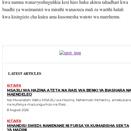
kwa namna wanavyoshugulikia kesi hizo huku akitoa tahadhari kwa
baadhi ya wasimamizi wa mirathi wanaouza mali za warithi halali
kwa kisingizio cha kulea ama kusomesha watoto wa marehemu.
LATEST ARTICLES
KITAIFA
MSAJILI WA HAZINA ATETA NA RAIS WA BENKI YA BIASHARA N
MAENDELEO
Na Mwandishi Wetu MSAJILI wa Hazina, Nehemiah Mchechu, amekutana
na kufanya mazungumzo na Rais...
8 August 2026
KITAIFA
MHANDISI SWEDI: NANENANE NI FURSA YA KUIMARISHA SEKTA
YA MADINI