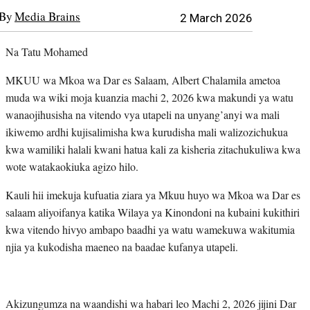
By
Media Brains
2 March 2026
Na Tatu Mohamed
MKUU wa Mkoa wa Dar es Salaam, Albert Chalamila ametoa
muda wa wiki moja kuanzia machi 2, 2026 kwa makundi ya watu
wanaojihusisha na vitendo vya utapeli na unyang’anyi wa mali
ikiwemo ardhi kujisalimisha kwa kurudisha mali walizozichukua
kwa wamiliki halali kwani hatua kali za kisheria zitachukuliwa kwa
wote watakaokiuka agizo hilo.
Kauli hii imekuja kufuatia ziara ya Mkuu huyo wa Mkoa wa Dar es
salaam aliyoifanya katika Wilaya ya Kinondoni na kubaini kukithiri
kwa vitendo hivyo ambapo baadhi ya watu wamekuwa wakitumia
njia ya kukodisha maeneo na baadae kufanya utapeli.
Akizungumza na waandishi wa habari leo Machi 2, 2026 jijini Dar