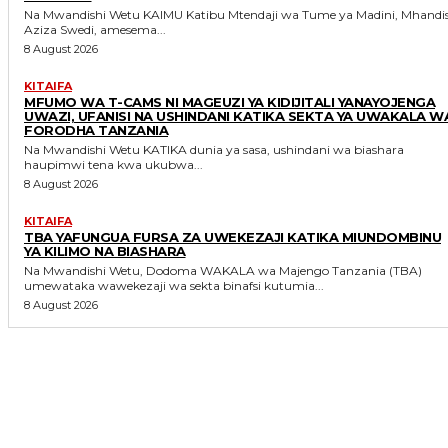
Na Mwandishi Wetu KAIMU Katibu Mtendaji wa Tume ya Madini, Mhandisi
Aziza Swedi, amesema...
8 August 2026
KITAIFA
MFUMO WA T-CAMS NI MAGEUZI YA KIDIJITALI YANAYOJENGA
UWAZI, UFANISI NA USHINDANI KATIKA SEKTA YA UWAKALA W
FORODHA TANZANIA
Na Mwandishi Wetu KATIKA dunia ya sasa, ushindani wa biashara
haupimwi tena kwa ukubwa...
8 August 2026
KITAIFA
TBA YAFUNGUA FURSA ZA UWEKEZAJI KATIKA MIUNDOMBINU
YA KILIMO NA BIASHARA
Na Mwandishi Wetu, Dodoma WAKALA wa Majengo Tanzania (TBA)
umewataka wawekezaji wa sekta binafsi kutumia...
8 August 2026
MORE LIKE THIS