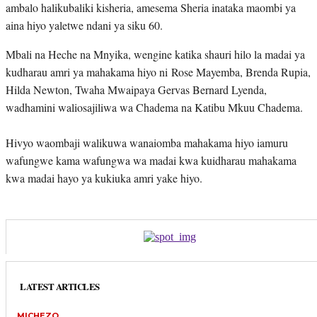
ambalo halikubaliki kisheria, amesema Sheria inataka maombi ya
aina hiyo yaletwe ndani ya siku 60.
Mbali na Heche na Mnyika, wengine katika shauri hilo la madai ya
kudharau amri ya mahakama hiyo ni Rose Mayemba, Brenda Rupia,
Hilda Newton, Twaha Mwaipaya Gervas Bernard Lyenda,
wadhamini waliosajiliwa wa Chadema na Katibu Mkuu Chadema.
Hivyo waombaji walikuwa wanaiomba mahakama hiyo iamuru
wafungwe kama wafungwa wa madai kwa kuidharau mahakama
kwa madai hayo ya kukiuka amri yake hiyo.
LATEST ARTICLES
MICHEZO