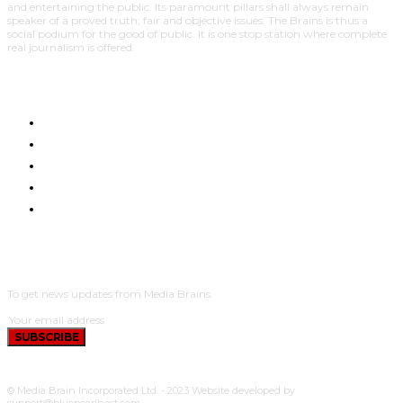
and entertaining the public. Its paramount pillars shall always remain
speaker of a proved truth; fair and objective issues. The Brains is thus a
social podium for the good of public. It is one stop station where complete
real journalism is offered.
HOME
NYUMA YA PAZIA
TUENDAKO
BUNGE
UCHUMI
SUBSCRIBE
To get news updates from Media Brains.
SUBSCRIBE
© Media Brain Incorporated Ltd. - 2023 Website developed by