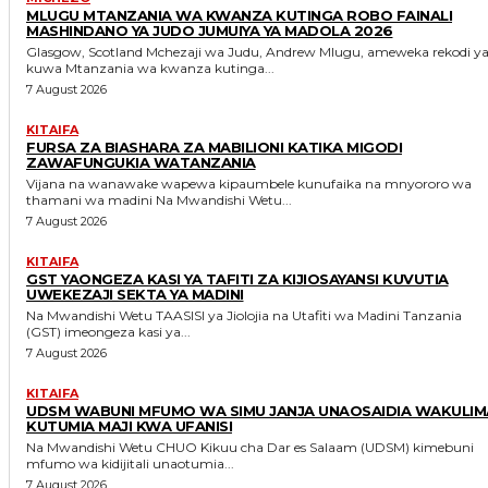
MLUGU MTANZANIA WA KWANZA KUTINGA ROBO FAINALI
MASHINDANO YA JUDO JUMUIYA YA MADOLA 2026
Glasgow, Scotland Mchezaji wa Judu, Andrew Mlugu, ameweka rekodi ya
kuwa Mtanzania wa kwanza kutinga...
7 August 2026
KITAIFA
FURSA ZA BIASHARA ZA MABILIONI KATIKA MIGODI
ZAWAFUNGUKIA WATANZANIA
Vijana na wanawake wapewa kipaumbele kunufaika na mnyororo wa
thamani wa madini Na Mwandishi Wetu...
7 August 2026
KITAIFA
GST YAONGEZA KASI YA TAFITI ZA KIJIOSAYANSI KUVUTIA
UWEKEZAJI SEKTA YA MADINI
Na Mwandishi Wetu TAASISI ya Jiolojia na Utafiti wa Madini Tanzania
(GST) imeongeza kasi ya...
7 August 2026
KITAIFA
UDSM WABUNI MFUMO WA SIMU JANJA UNAOSAIDIA WAKULIM
KUTUMIA MAJI KWA UFANISI
Na Mwandishi Wetu CHUO Kikuu cha Dar es Salaam (UDSM) kimebuni
mfumo wa kidijitali unaotumia...
7 August 2026