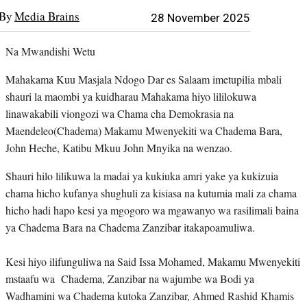
By
Media Brains
28 November 2025
Na Mwandishi Wetu
Mahakama Kuu Masjala Ndogo Dar es Salaam imetupilia mbali
shauri la maombi ya kuidharau Mahakama hiyo lililokuwa
linawakabili viongozi wa Chama cha Demokrasia na
Maendeleo(Chadema) Makamu Mwenyekiti wa Chadema Bara,
John Heche, Katibu Mkuu John Mnyika na wenzao.
Shauri hilo lilikuwa la madai ya kukiuka amri yake ya kukizuia
chama hicho kufanya shughuli za kisiasa na kutumia mali za chama
hicho hadi hapo kesi ya mgogoro wa mgawanyo wa rasilimali baina
ya Chadema Bara na Chadema Zanzibar itakapoamuliwa.
Kesi hiyo ilifunguliwa na Said Issa Mohamed, Makamu Mwenyekiti
mstaafu wa Chadema, Zanzibar na wajumbe wa Bodi ya
Wadhamini wa Chadema kutoka Zanzibar, Ahmed Rashid Khamis