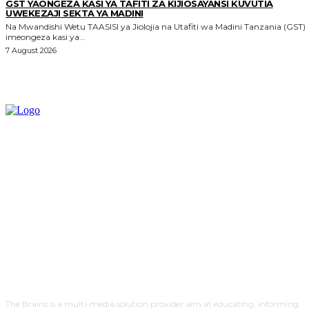
GST YAONGEZA KASI YA TAFITI ZA KIJIOSAYANSI KUVUTIA
UWEKEZAJI SEKTA YA MADINI
Na Mwandishi Wetu TAASISI ya Jiolojia na Utafiti wa Madini Tanzania (GST)
imeongeza kasi ya...
7 August 2026
The Brains is a multi-media solution provider aim at educating, informing