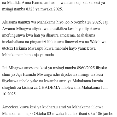
na Maulida Anna Komu, ambao ni walalamikaji katika kesi ya
msingi namba 8323 ya mwaka 2025.
Akisoma uamuzi wa Mahakama hiyo leo Novemba 28,2025, Jaji
Awamu Mbagwa aliyekuwa anasikiliza kesi hiyo iliyokuwa
imefunguliwa kwa hati ya dharura amesema, Mahakama
imekubaliana na pingamizi lililokuwa limewekwa na Wakili wa
utetezi Hekima Mwasipu kuwa maombi hayo yameletwa
Mahakamani hapo nje ya muda
Jaji Mbagwa amesema kesi ya msingi namba 8960/2025 iliyoko
chini ya Jaji Hamidu Mwanga ndio iliyokuwa msingi wa kesi
iliyokuwa mbele yake na kwamba amri ya Mahakama kuzuia
shughuli za kisiasa za CHADEMA ilitolewa na Mahakama Juni
10.2025
Ameeleza kuwa kesi ya kudharau amri ya Mahakama ililetwa
Mahakamani hapo Oktoba 03 mwaka huu takribani siku 106 jambo