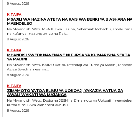
9 August 2026
KITAIFA
MSAJILI WA HAZINA ATETA NA RAIS WA BENKI YA BIASHARA N
MAENDELEO
Na Mwandishi Wetu MSAJILI wa Hazina, Nehemiah Mchechu, amekutana
na kufanya mazungumzo na Rais...
8 August 2026
KITAIFA
MHANDISI SWEDI: NANENANE NI FURSA YA KUIMARISHA SEKTA
YA MADINI
Na Mwandishi Wetu KAIMU Katibu Mtendaji wa Tume ya Madini, Mhandisi
Aziza Swedi, amesema...
8 August 2026
KITAIFA
ZIMAMOTO YATOA ELIMU YA UOKOAJI, YAKAZIA HATUA ZA
AWALI WAKATI WA MAJANGA
Na Mwandishi Wetu, Dodoma JESHI la Zimamoto na Uokoaji limeendelea
kutoa elimu kwa wananchi kuhusu...
8 August 2026