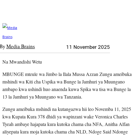
By
Media Brains
11 November 2025
Na Mwandishi Wetu
MBUNGE mteule wa Jimbo la Ilala Mussa Azzan Zungu ameibuka
mshindi wa Kiti cha Uspika wa Bunge la Jamhuri ya Muungano
ambapo kwa ushindi huo anaenda kuwa Spika wa tisa wa Bunge la
13 la Jamhuri ya Muungano wa Tanzania.
Zungu ameibuka mshindi na kutangazwa hii leo Novemba 11, 2025
kwa Kupata Kura 378 dhidi ya wapinzani wake Veronica Charles
Tyeah ambaye hajapata kura kutoka chama cha NFA, Anitha Alfan
aliyepata kura moja kutoka chama cha NLD, Ndoge Said Ndonge