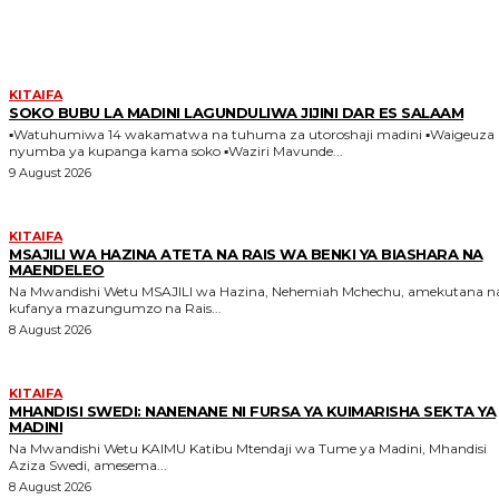
MORE LIKE THIS
KITAIFA
SOKO BUBU LA MADINI LAGUNDULIWA JIJINI DAR ES SALAAM
▪️Watuhumiwa 14 wakamatwa na tuhuma za utoroshaji madini ▪️Waigeuza
nyumba ya kupanga kama soko ▪️Waziri Mavunde...
9 August 2026
KITAIFA
MSAJILI WA HAZINA ATETA NA RAIS WA BENKI YA BIASHARA NA
MAENDELEO
Na Mwandishi Wetu MSAJILI wa Hazina, Nehemiah Mchechu, amekutana na
kufanya mazungumzo na Rais...
8 August 2026
KITAIFA
MHANDISI SWEDI: NANENANE NI FURSA YA KUIMARISHA SEKTA YA
MADINI
Na Mwandishi Wetu KAIMU Katibu Mtendaji wa Tume ya Madini, Mhandisi
Aziza Swedi, amesema...
8 August 2026