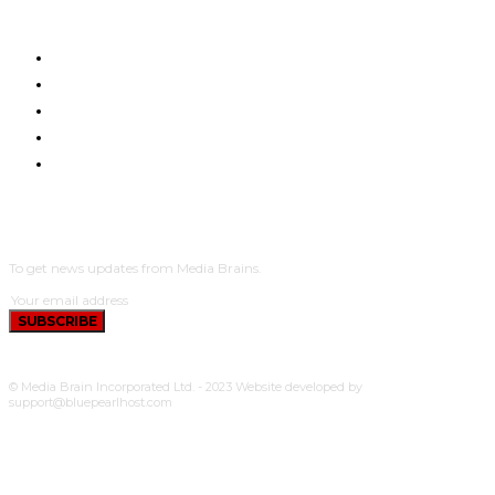
HOME
NYUMA YA PAZIA
TUENDAKO
BUNGE
UCHUMI
SUBSCRIBE
To get news updates from Media Brains.
SUBSCRIBE
© Media Brain Incorporated Ltd. - 2023 Website developed by
support@bluepearlhost.com