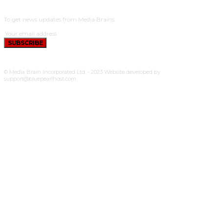
SUBSCRIBE
To get news updates from Media Brains.
SUBSCRIBE
© Media Brain Incorporated Ltd. - 2023 Website developed by
support@bluepearlhost.com