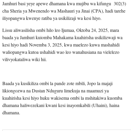
Jamhuri basi yeye apewe dhamana kwa mujibu wa kifungu 302(3)
cha Sheria ya Mwenendo wa Mashauri ya Jinai (CPA), hadi tarehe
iliyopangwa kwenye ratiba ya usikilizaji wa kesi hiyo.
Lissu aliwasilisha ombi hilo leo Ijumaa, Oktoba 24, 2025, mara
baada ya Jamhuri kuiomba Mahakama kuahirisha usikilizwaji wa
kesi hiyo hadi Novemba 3, 2025, kwa maelezo kuwa mashahidi
waliopangwa kutoa ushahidi wao leo wanahusiana na vielelezo
vilivyokataliwa wiki hii.
Baada ya kusikiliza ombi la pande zote mbili, Jopo la majaji
likiongozwa na Dustan Nduguru limekuja na maamuzi ya
kuahirisha kesi hiyo huku wakisema ombi la mshitakiwa kuomba
dhamana haliwezekani kwani kesi inayomkabili (Uhaini), haina
dhamana.