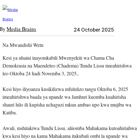
By
Media Brains
24 October 2025
Na Mwandishi Wetu
Kesi ya uhaini inayomkabili Mwenyekiti wa Chama Cha
Demokrasia na Maendeleo (Chadema) Tundu Lissu imeahirishwa
leo Oktoba 24 hadi Novemba 3, 2025,.
Kesi hiyo iliyoanza kusikilizwa mfululizo tangu Oktoba 6, 2025
imeahirishwa baada ya upande wa Jamhuri kuomba kuahirisha
shauri hilo ili kupisha uchaguzi mkuu ambao upo kwa mujibu wa
Katiba.
Awali, mshitakiwa Tundu Lissu, aliiomba Mahakama kutoahiriahwa
kwa kesi hiyo na kama Mahakama itakubali ombi la upande wa