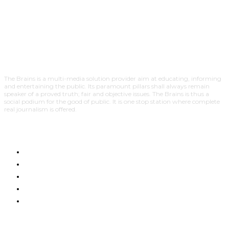
The Brains is a multi-media solution provider aim at educating, informing
and entertaining the public. Its paramount pillars shall always remain
speaker of a proved truth; fair and objective issues. The Brains is thus a
social podium for the good of public. It is one stop station where complete
real journalism is offered.
HOME
NYUMA YA PAZIA
TUENDAKO
BUNGE
UCHUMI