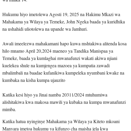
Hukumu hiyo imetolewa Agosti 19, 2025 na Hakimu Mkazi wa
Mahakama ya Wilaya ya Temeke, John Ngeka baada ya kuridhika
na ushahidi uliotolewa na upande wa Jamhuri.
Awali imeelezwa mahakamani hapo kuwa mshtakiwa alitenda kosa
hilo mnamo April 20,2024 maeneo ya Tandika Manispaa ya
Temeke, baada ya kumlaghai mwanafunzi wakati akiwa njiani
kuelekea shule na kumjengea mazoea ya kumpatia zawadi
mbalimbali na baadae kufanikiwa kumpeleka nyumbani kwake na
kumbaka na kisha kumpa ujauzito
Katika kesi hiyo ya Jinai namba 20311/2024 mtuhumiwa
alishitakiwa kwa makosa mawili ya kubaka na kumpa mwanafunzi
mimba.
Katika hatua nyinginye Mahakama ya Wilaya ya Kiteto mkoani
Manyara imetoa hukumu ya kifungo cha maisha jela kwa