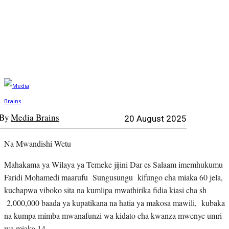
By
Media Brains
20 August 2025
Na Mwandishi Wetu
Mahakama ya Wilaya ya Temeke jijini Dar es Salaam imemhukumu
Faridi Mohamedi maarufu Sungusungu kifungo cha miaka 60 jela,
kuchapwa viboko sita na kumlipa mwathirika fidia kiasi cha sh
2,000,000 baada ya kupatikana na hatia ya makosa mawili, kubaka
na kumpa mimba mwanafunzi wa kidato cha kwanza mwenye umri
wa miaka 14.