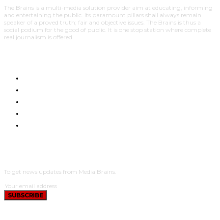
The Brains is a multi-media solution provider aim at educating, informing
and entertaining the public. Its paramount pillars shall always remain
speaker of a proved truth; fair and objective issues. The Brains is thus a
social podium for the good of public. It is one stop station where complete
real journalism is offered.
HOME
NYUMA YA PAZIA
TUENDAKO
BUNGE
UCHUMI
SUBSCRIBE
To get news updates from Media Brains.
SUBSCRIBE