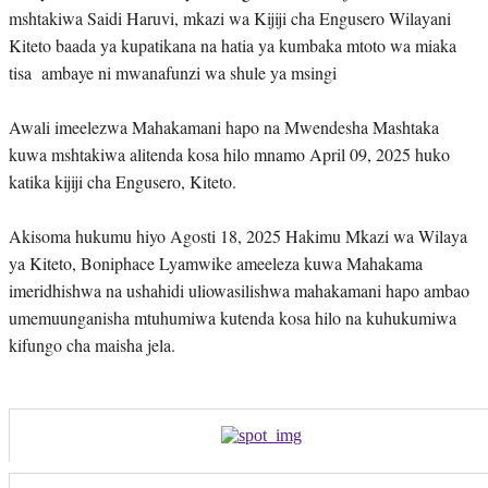
mshtakiwa Saidi Haruvi, mkazi wa Kijiji cha Engusero Wilayani
Kiteto baada ya kupatikana na hatia ya kumbaka mtoto wa miaka
tisa ambaye ni mwanafunzi wa shule ya msingi
Awali imeelezwa Mahakamani hapo na Mwendesha Mashtaka
kuwa mshtakiwa alitenda kosa hilo mnamo April 09, 2025 huko
katika kijiji cha Engusero, Kiteto.
Akisoma hukumu hiyo Agosti 18, 2025 Hakimu Mkazi wa Wilaya
ya Kiteto, Boniphace Lyamwike ameeleza kuwa Mahakama
imeridhishwa na ushahidi uliowasilishwa mahakamani hapo ambao
umemuunganisha mtuhumiwa kutenda kosa hilo na kuhukumiwa
kifungo cha maisha jela.