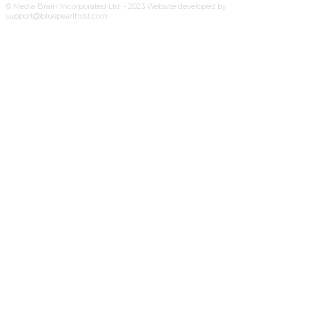
© Media Brain Incorporated Ltd. - 2023 Website developed by
support@bluepearlhost.com