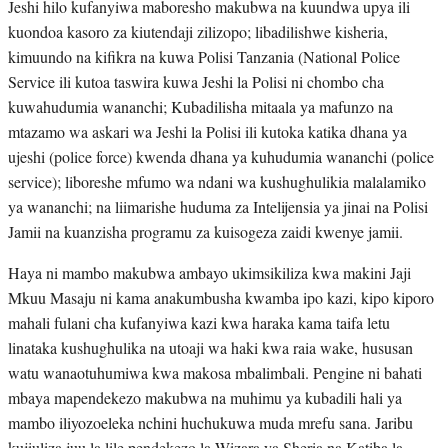
Jeshi hilo kufanyiwa maboresho makubwa na kuundwa upya ili
kuondoa kasoro za kiutendaji zilizopo; libadilishwe kisheria,
kimuundo na kifikra na kuwa Polisi Tanzania (National Police
Service ili kutoa taswira kuwa Jeshi la Polisi ni chombo cha
kuwahudumia wananchi; Kubadilisha mitaala ya mafunzo na
mtazamo wa askari wa Jeshi la Polisi ili kutoka katika dhana ya
ujeshi (police force) kwenda dhana ya kuhudumia wananchi (police
service); liboreshe mfumo wa ndani wa kushughulikia malalamiko
ya wananchi; na liimarishe huduma za Intelijensia ya jinai na Polisi
Jamii na kuanzisha programu za kuisogeza zaidi kwenye jamii.
Haya ni mambo makubwa ambayo ukimsikiliza kwa makini Jaji
Mkuu Masaju ni kama anakumbusha kwamba ipo kazi, kipo kiporo
mahali fulani cha kufanyiwa kazi kwa haraka kama taifa letu
linataka kushughulika na utoaji wa haki kwa raia wake, hususan
watu wanaotuhumiwa kwa makosa mbalimbali. Pengine ni bahati
mbaya mapendekezo makubwa na muhimu ya kubadili hali ya
mambo iliyozoeleka nchini huchukuwa muda mrefu sana. Jaribu
kujiuliza juu la lile pendekezo la Wizara ya Sheria na Katiba la