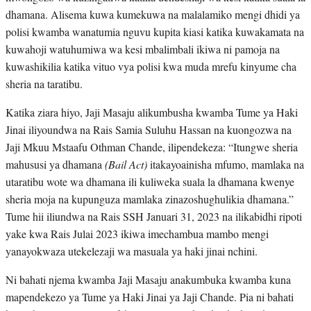
dhamana. Alisema kuwa kumekuwa na malalamiko mengi dhidi ya
polisi kwamba wanatumia nguvu kupita kiasi katika kuwakamata na
kuwahoji watuhumiwa wa kesi mbalimbali ikiwa ni pamoja na
kuwashikilia katika vituo vya polisi kwa muda mrefu kinyume cha
sheria na taratibu.
Katika ziara hiyo, Jaji Masaju alikumbusha kwamba Tume ya Haki
Jinai iliyoundwa na Rais Samia Suluhu Hassan na kuongozwa na
Jaji Mkuu Mstaafu Othman Chande, ilipendekeza: “Itungwe sheria
mahususi ya dhamana
(Bail Act)
itakayoainisha mfumo, mamlaka na
utaratibu wote wa dhamana ili kuliweka suala la dhamana kwenye
sheria moja na kupunguza mamlaka zinazoshughulikia dhamana.”
Tume hii iliundwa na Rais SSH Januari 31, 2023 na ilikabidhi ripoti
yake kwa Rais Julai 2023 ikiwa imechambua mambo mengi
yanayokwaza utekelezaji wa masuala ya haki jinai nchini.
Ni bahati njema kwamba Jaji Masaju anakumbuka kwamba kuna
mapendekezo ya Tume ya Haki Jinai ya Jaji Chande. Pia ni bahati