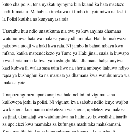
kituo cha polisi, tena nyakati nyingine bila kuandika hata maelezo
hadi Jumatatu. Mahabusu imekuwa ni fimbo inayotumiwa na Jeshi
la Polisi kutisha na kunyanyasa raia.
Utaratibu huu ndio unasukuma nia ovu ya kuwanyima dhamana
watuhumiwa hata wa makosa yanayodhaminika. Hali hii inakwaza
pakubwa utoaji wa haki kwa raia. Ni jambo la bahati mbaya kwa
mfano, katika mapendekezo ya Tume ya Haki jinai, suala la kuwapo
kwa sheria moja kubwa ya kushughulikia dhamana halijafanyiwa
kazi kubwa ili walau sasa taifa liwe na sheria ambayo itakuwa ndiyo
rejea ya kushughulika na masuala ya dhamana kwa watuhumiwa wa
makosa yote.
Unapozungumza upatikanaji wa haki nchini, ni vigumu sana
kulikwepa jeshi la polisi. Ni vigumu kwa sababu ndilo lenye wajibu
wa kisheria kusimamia utekelezaji wa sheria, upelelezi wa makosa
ya jinai, ukamataji wa watuhumiwa na hatimaye kuwasilisha taarifa
za upelelezi kwa mamlaka za kufungua mashitaka mahakamani.
Kwa mantiki hii, kama kuna sehemu ya kuanzia kusafisha ili