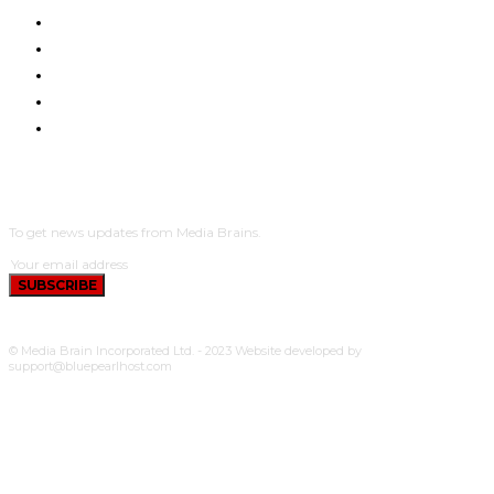
HOME
NYUMA YA PAZIA
TUENDAKO
BUNGE
UCHUMI
SUBSCRIBE
To get news updates from Media Brains.
SUBSCRIBE
© Media Brain Incorporated Ltd. - 2023 Website developed by
support@bluepearlhost.com