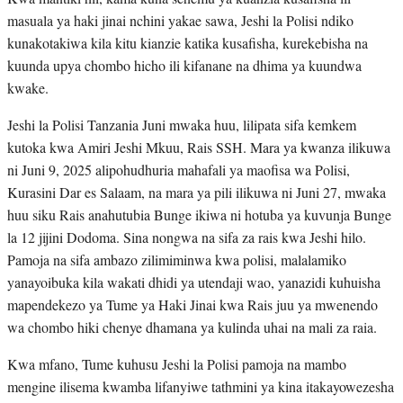
masuala ya haki jinai nchini yakae sawa, Jeshi la Polisi ndiko
kunakotakiwa kila kitu kianzie katika kusafisha, kurekebisha na
kuunda upya chombo hicho ili kifanane na dhima ya kuundwa
kwake.
Jeshi la Polisi Tanzania Juni mwaka huu, lilipata sifa kemkem
kutoka kwa Amiri Jeshi Mkuu, Rais SSH. Mara ya kwanza ilikuwa
ni Juni 9, 2025 alipohudhuria mahafali ya maofisa wa Polisi,
Kurasini Dar es Salaam, na mara ya pili ilikuwa ni Juni 27, mwaka
huu siku Rais anahutubia Bunge ikiwa ni hotuba ya kuvunja Bunge
la 12 jijini Dodoma. Sina nongwa na sifa za rais kwa Jeshi hilo.
Pamoja na sifa ambazo zilimiminwa kwa polisi, malalamiko
yanayoibuka kila wakati dhidi ya utendaji wao, yanazidi kuhuisha
mapendekezo ya Tume ya Haki Jinai kwa Rais juu ya mwenendo
wa chombo hiki chenye dhamana ya kulinda uhai na mali za raia.
Kwa mfano, Tume kuhusu Jeshi la Polisi pamoja na mambo
mengine ilisema kwamba lifanyiwe tathmini ya kina itakayowezesha