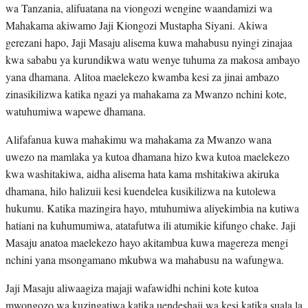
wa Tanzania, alifuatana na viongozi wengine waandamizi wa
Mahakama akiwamo Jaji Kiongozi Mustapha Siyani. Akiwa
gerezani hapo, Jaji Masaju alisema kuwa mahabusu nyingi zinajaa
kwa sababu ya kurundikwa watu wenye tuhuma za makosa ambayo
yana dhamana. Alitoa maelekezo kwamba kesi za jinai ambazo
zinasikilizwa katika ngazi ya mahakama za Mwanzo nchini kote,
watuhumiwa wapewe dhamana.
Alifafanua kuwa mahakimu wa mahakama za Mwanzo wana
uwezo na mamlaka ya kutoa dhamana hizo kwa kutoa maelekezo
kwa washitakiwa, aidha alisema hata kama mshitakiwa akiruka
dhamana, hilo halizuii kesi kuendelea kusikilizwa na kutolewa
hukumu. Katika mazingira hayo, mtuhumiwa aliyekimbia na kutiwa
hatiani na kuhumumiwa, atatafutwa ili atumikie kifungo chake. Jaji
Masaju anatoa maelekezo hayo akitambua kuwa magereza mengi
nchini yana msongamano mkubwa wa mahabusu na wafungwa.
Jaji Masaju aliwaagiza majaji wafawidhi nchini kote kutoa
mwongozo wa kuzingatiwa katika uendeshaji wa kesi katika suala la