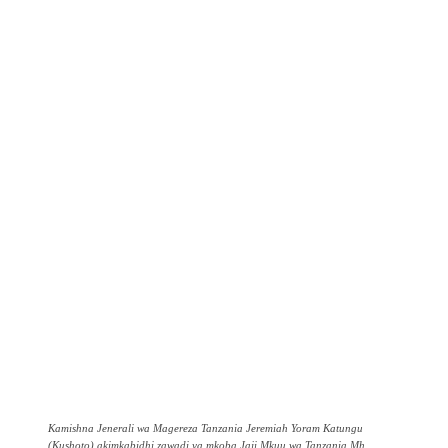
Kamishna Jenerali wa Magereza Tanzania Jeremiah Yoram Katungu
(Kushoto) akimkabidhi zawadi ya mkoba Jaji Mkuu wa Tanzania Mh.