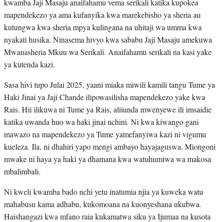
kwamba Jaji Masaju anaifahamu vema serikali katika kupokea
mapendekezo ya ama kufanyika kwa marekebisho ya sheria au
kutungwa kwa sheria mpya kulingana na uhitaji wa umma kwa
nyakati husika. Ninasema hivyo kwa sababu Jaji Masaju amekuwa
Mwanasheria Mkuu wa Serikali. Anaifahamu serikali na kasi yake
ya kutenda kazi.
Sasa hivi tupo Julai 2025, yaani miaka miwili kamili tangu Tume ya
Haki Jinai ya Jaji Chande ilipowasilisha mapendekezo yake kwa
Rais. Hii ilikuwa ni Tume ya Rais, aliiunda mwenyewe ili imsaidie
katika uwanda huo wa haki jinai nchini. Ni kwa kiwango gani
mawazo na mapendekezo ya Tume yamefanyiwa kazi ni vigumu
kueleza. Ila, ni dhahiri yapo mengi ambayo hayajaguswa. Miongoni
mwake ni haya ya haki ya dhamana kwa watuhumiwa wa makosa
mbalimbali.
Ni kweli kwamba bado nchi yetu inatumia njia ya kuweka watu
mahabusu kama adhabu, kukomoana na kuonyeshana ukubwa.
Haishangazi kwa mfano raia kukamatwa siku ya Ijumaa na kusota