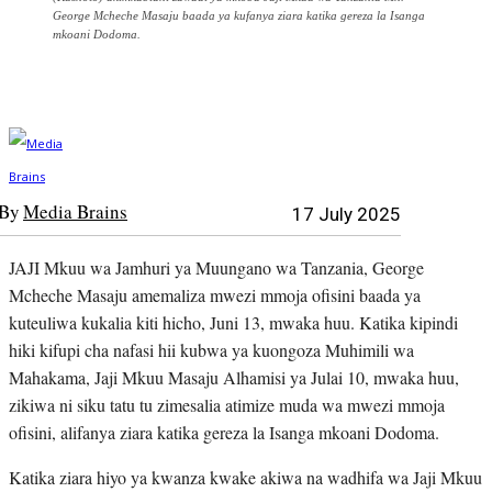
George Mcheche Masaju baada ya kufanya ziara katika gereza la Isanga
mkoani Dodoma.
By
Media Brains
17 July 2025
JAJI Mkuu wa Jamhuri ya Muungano wa Tanzania, George
Mcheche Masaju amemaliza mwezi mmoja ofisini baada ya
kuteuliwa kukalia kiti hicho, Juni 13, mwaka huu. Katika kipindi
hiki kifupi cha nafasi hii kubwa ya kuongoza Muhimili wa
Mahakama, Jaji Mkuu Masaju Alhamisi ya Julai 10, mwaka huu,
zikiwa ni siku tatu tu zimesalia atimize muda wa mwezi mmoja
ofisini, alifanya ziara katika gereza la Isanga mkoani Dodoma.
Katika ziara hiyo ya kwanza kwake akiwa na wadhifa wa Jaji Mkuu