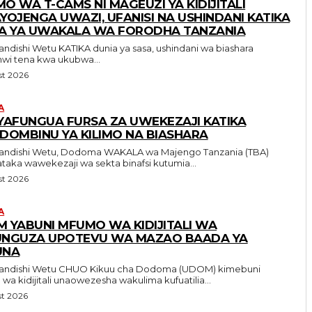
O WA T-CAMS NI MAGEUZI YA KIDIJITALI
YOJENGA UWAZI, UFANISI NA USHINDANI KATIKA
A YA UWAKALA WA FORODHA TANZANIA
IKA dunia ya sasa, ushindani wa biashara
wi tena kwa ukubwa...
st 2026
A
YAFUNGUA FURSA ZA UWEKEZAJI KATIKA
DOMBINU YA KILIMO NA BIASHARA
Wetu, Dodoma WAKALA wa Majengo Tanzania (TBA)
aka wawekezaji wa sekta binafsi kutumia...
st 2026
A
 YABUNI MFUMO WA KIDIJITALI WA
UNGUZA UPOTEVU WA MAZAO BAADA YA
UNA
HUO Kikuu cha Dodoma (UDOM) kimebuni
a kidijitali unaowezesha wakulima kufuatilia...
st 2026