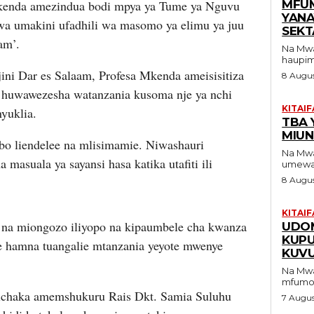
Mkenda amezindua bodi mpya ya Tume ya Nguvu
MFUM
YANA
 umakini ufadhili wa masomo ya elimu ya juu
SEKT
am’.
Na Mwandishi Wetu KAT
haupim
jini Dar es Salaam, Profesa Mkenda ameisisitiza
8 Augu
o huwawezesha watanzania kusoma nje ya nchi
KITAIF
yuklia.
TBA 
MIUN
bo liendelee na mlisimamie. Niwashauri
Na Mwandishi 
masuala ya sayansi hasa katika utafiti ili
umewat
8 Augu
KITAIF
na miongozo iliyopo na kipaumbele cha kwanza
UDOM
KUP
e hamna tuangalie mtanzania yeyote mwenye
KUV
Na Mwandishi Wetu C
mfumo w
ichaka amemshukuru Rais Dkt. Samia Suluhu
7 Augu