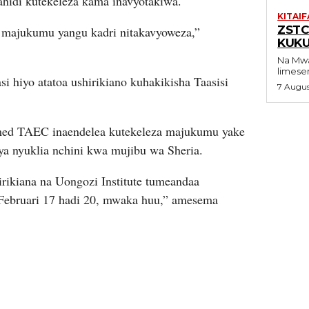
ahidi kutekeleza kama inavyotakiwa.
KITAIF
ZSTC
a majukumu yangu kadri nitakavyoweza,”
KUKU
Na Mwandishi Wetu SHI
limese
i hiyo atatoa ushirikiano kuhakikisha Taasisi
7 Augu
d TAEC inaendelea kutekeleza majukumu yake
ya nyuklia nchini kwa mujibu wa Sheria.
irikiana na Uongozi Institute tumeandaa
ebruari 17 hadi 20, mwaka huu,” amesema