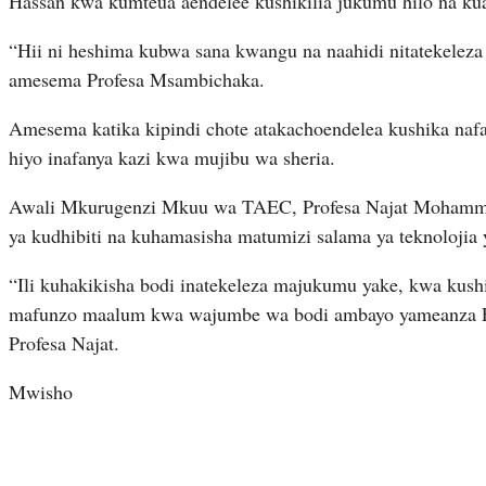
Hassan kwa kumteua aendelee kushikilia jukumu hilo na ku
“Hii ni heshima kubwa sana kwangu na naahidi nitatekelez
amesema Profesa Msambichaka.
Amesema katika kipindi chote atakachoendelea kushika nafas
hiyo inafanya kazi kwa mujibu wa sheria.
Awali Mkurugenzi Mkuu wa TAEC, Profesa Najat Mohamme
ya kudhibiti na kuhamasisha matumizi salama ya teknolojia 
“Ili kuhakikisha bodi inatekeleza majukumu yake, kwa kush
mafunzo maalum kwa wajumbe wa bodi ambayo yameanza F
Profesa Najat.
Mwisho