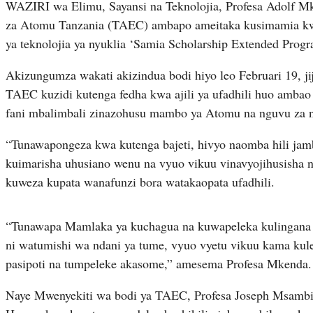
WAZIRI wa Elimu, Sayansi na Teknolojia, Profesa Adolf 
za Atomu Tanzania (TAEC) ambapo ameitaka kusimamia kwa
ya teknolojia ya nyuklia ‘Samia Scholarship Extended Progr
Akizungumza wakati akizindua bodi hiyo leo Februari 19, ji
TAEC kuzidi kutenga fedha kwa ajili ya ufadhili huo amba
fani mbalimbali zinazohusu mambo ya Atomu na nguvu za n
“Tunawapongeza kwa kutenga bajeti, hivyo naomba hili jam
kuimarisha uhusiano wenu na vyuo vikuu vinavyojihusisha na 
kuweza kupata wanafunzi bora watakaopata ufadhili.
“Tunawapa Mamlaka ya kuchagua na kuwapeleka kulingana 
ni watumishi wa ndani ya tume, vyuo vyetu vikuu kama kul
pasipoti na tumpeleke akasome,” amesema Profesa Mkenda.
Naye Mwenyekiti wa bodi ya TAEC, Profesa Joseph Msamb