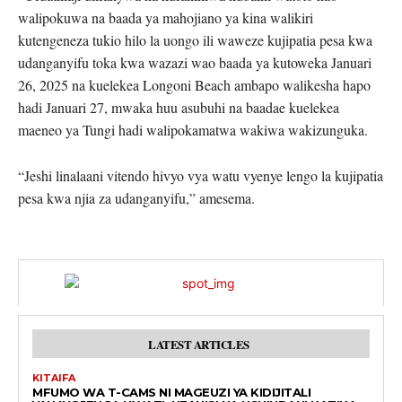
walipokuwa na baada ya mahojiano ya kina walikiri
kutengeneza tukio hilo la uongo ili waweze kujipatia pesa kwa
udanganyifu toka kwa wazazi wao baada ya kutoweka Januari
26, 2025 na kuelekea Longoni Beach ambapo walikesha hapo
hadi Januari 27, mwaka huu asubuhi na baadae kuelekea
maeneo ya Tungi hadi walipokamatwa wakiwa wakizunguka.
“Jeshi linalaani vitendo hivyo vya watu vyenye lengo la kujipatia
pesa kwa njia za udanganyifu,” amesema.
LATEST ARTICLES
KITAIFA
MFUMO WA T-CAMS NI MAGEUZI YA KIDIJITALI