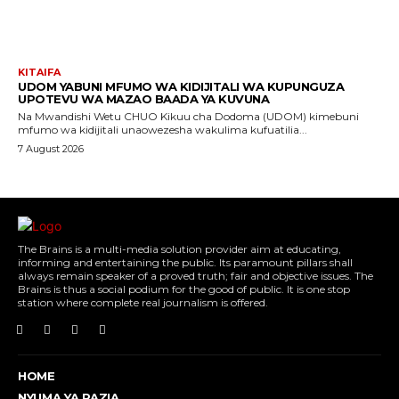
KITAIFA
UDOM YABUNI MFUMO WA KIDIJITALI WA KUPUNGUZA
UPOTEVU WA MAZAO BAADA YA KUVUNA
Na Mwandishi Wetu CHUO Kikuu cha Dodoma (UDOM) kimebuni
mfumo wa kidijitali unaowezesha wakulima kufuatilia...
7 August 2026
The Brains is a multi-media solution provider aim at educating,
informing and entertaining the public. Its paramount pillars shall
always remain speaker of a proved truth; fair and objective issues. The
Brains is thus a social podium for the good of public. It is one stop
station where complete real journalism is offered.
HOME
NYUMA YA PAZIA