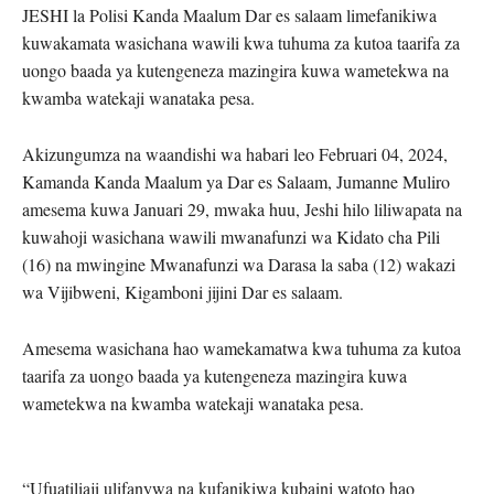
JESHI la Polisi Kanda Maalum Dar es salaam limefanikiwa
kuwakamata wasichana wawili kwa tuhuma za kutoa taarifa za
uongo baada ya kutengeneza mazingira kuwa wametekwa na
kwamba watekaji wanataka pesa.
Akizungumza na waandishi wa habari leo Februari 04, 2024,
Kamanda Kanda Maalum ya Dar es Salaam, Jumanne Muliro
amesema kuwa Januari 29, mwaka huu, Jeshi hilo liliwapata na
kuwahoji wasichana wawili mwanafunzi wa Kidato cha Pili
(16) na mwingine Mwanafunzi wa Darasa la saba (12) wakazi
wa Vijibweni, Kigamboni jijini Dar es salaam.
Amesema wasichana hao wamekamatwa kwa tuhuma za kutoa
taarifa za uongo baada ya kutengeneza mazingira kuwa
wametekwa na kwamba watekaji wanataka pesa.
“Ufuatiliaji ulifanywa na kufanikiwa kubaini watoto hao