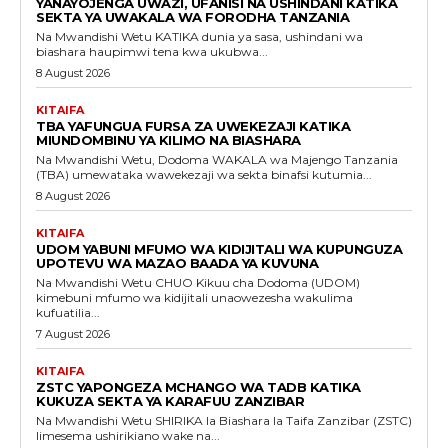
YANAYOJENGA UWAZI, UFANISI NA USHINDANI KATIKA
SEKTA YA UWAKALA WA FORODHA TANZANIA
Na Mwandishi Wetu KATIKA dunia ya sasa, ushindani wa
biashara haupimwi tena kwa ukubwa...
8 August 2026
KITAIFA
TBA YAFUNGUA FURSA ZA UWEKEZAJI KATIKA
MIUNDOMBINU YA KILIMO NA BIASHARA
Na Mwandishi Wetu, Dodoma WAKALA wa Majengo Tanzania
(TBA) umewataka wawekezaji wa sekta binafsi kutumia...
8 August 2026
KITAIFA
UDOM YABUNI MFUMO WA KIDIJITALI WA KUPUNGUZA
UPOTEVU WA MAZAO BAADA YA KUVUNA
Na Mwandishi Wetu CHUO Kikuu cha Dodoma (UDOM)
kimebuni mfumo wa kidijitali unaowezesha wakulima
kufuatilia...
7 August 2026
KITAIFA
ZSTC YAPONGEZA MCHANGO WA TADB KATIKA
KUKUZA SEKTA YA KARAFUU ZANZIBAR
Na Mwandishi Wetu SHIRIKA la Biashara la Taifa Zanzibar (ZSTC)
limesema ushirikiano wake na...